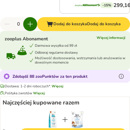
299,16
-15%
Dodaj do koszyka
Dodaj do koszyka
Więcej informacji
zooplus Abonament
Darmowa wysyłka od 99 zł
Odbieraj regularne dostawy
Możliwość dostosowania, wstrzymania lub anulowania w
dowolnym momencie
Zdobądź 88 zooPunktów za ten produkt
Dostawa: 1-2 dni roboczych*.
Więcej
Polityka zwrotów
Więcej
Najczęściej kupowane razem