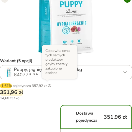
Całkowita cena
tych samych
produktów,
Wariant (5 opcji)
gdyby zostały
zakupione
Puppy, jagnięcina i ryż, 2 x 12 kg
osobno
640773.35
-1.67%
pojedynczo
357,92 zł
351,96 zł
14,68 zł / kg
Dostawa
351,96 zł
pojedyncza