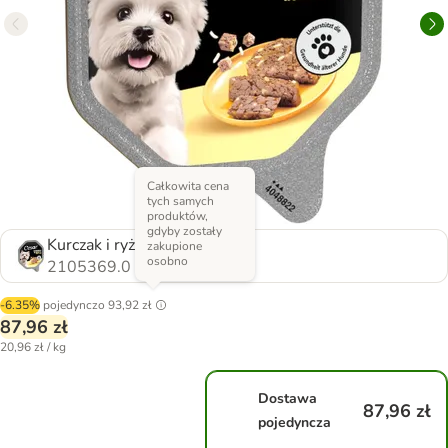
Całkowita cena
tych samych
produktów,
gdyby zostały
Kurczak i ryż
zakupione
osobno
2105369.0
-6.35%
pojedynczo
93,92 zł
87,96 zł
20,96 zł / kg
Dostawa
87,96 zł
pojedyncza