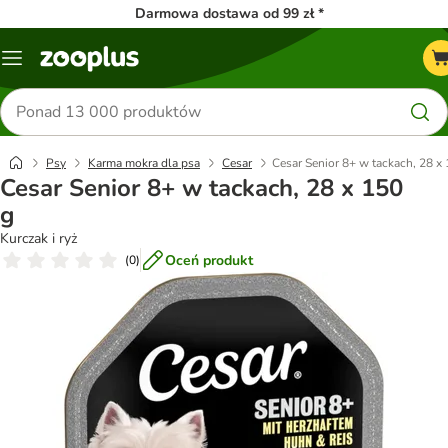
Darmowa dostawa od 99 zł *
Menu
Szukaj
produktów
Psy
Karma mokra dla psa
Cesar
Cesar Senior 8+ w tackach, 28 x
Cesar Senior 8+ w tackach, 28 x 150
g
Kurczak i ryż
Oceń produkt
(
0
)