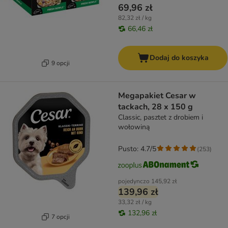
69,96 zł
82,32 zł / kg
66,46 zł
Dodaj do koszyka
9 opcji
Megapakiet Cesar w
tackach, 28 x 150 g
Classic, pasztet z drobiem i
wołowiną
Pusto: 4.7/5
(
253
)
pojedynczo
145,92 zł
139,96 zł
33,32 zł / kg
132,96 zł
7 opcji