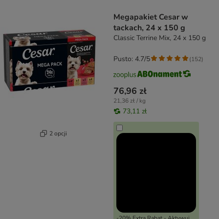
product items have been changed
Megapakiet Cesar w
tackach, 24 x 150 g
Classic Terrine Mix, 24 x 150 g
Pusto: 4.7/5
(
152
)
76,96 zł
21,36 zł / kg
73,11 zł
2 opcji
-20% Extra Rabat - Aktywuj