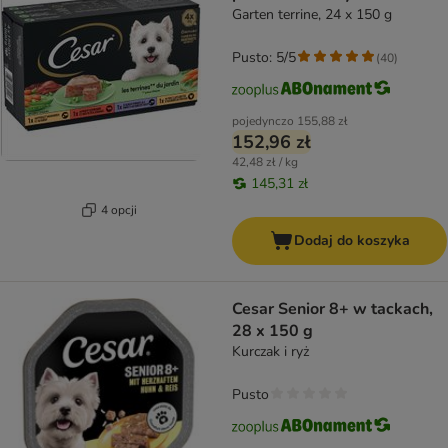
Garten terrine, 24 x 150 g
Pusto: 5/5
(
40
)
pojedynczo
155,88 zł
152,96 zł
42,48 zł / kg
145,31 zł
4 opcji
Dodaj do koszyka
Cesar Senior 8+ w tackach,
28 x 150 g
Kurczak i ryż
Pusto