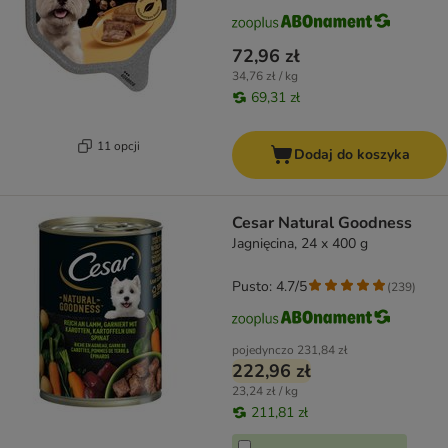
72,96 zł
34,76 zł / kg
69,31 zł
11 opcji
Dodaj do koszyka
Cesar Natural Goodness
Jagnięcina, 24 x 400 g
Pusto: 4.7/5
(
239
)
pojedynczo
231,84 zł
222,96 zł
23,24 zł / kg
211,81 zł