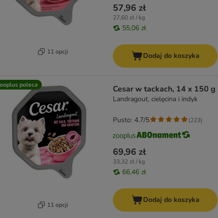
57,96 zł
27,60 zł / kg
55,06 zł
11 opcji
Dodaj do koszyka
ooplus poleca
Cesar w tackach, 14 x 150 g
Landragout, cielęcina i indyk
Pusto: 4.7/5
(
223
)
69,96 zł
33,32 zł / kg
66,46 zł
Dodaj do koszyka
11 opcji