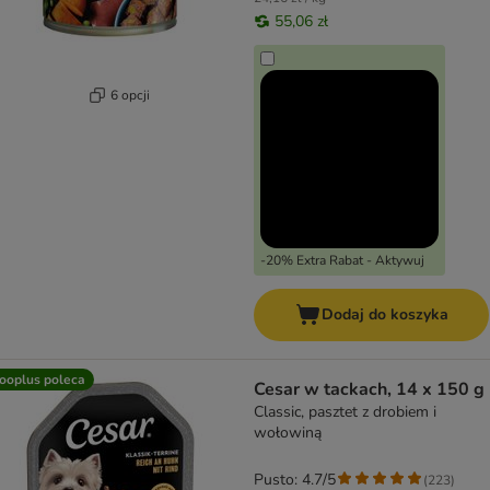
55,06 zł
6 opcji
-20% Extra Rabat - Aktywuj
Dodaj do koszyka
ooplus poleca
Cesar w tackach, 14 x 150 g
Classic, pasztet z drobiem i
wołowiną
Pusto: 4.7/5
(
223
)