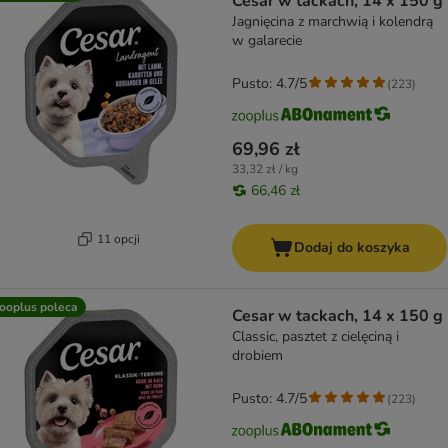
Cesar w tackach, 14 x 150 g
Jagnięcina z marchwią i kolendrą
w galarecie
Pusto: 4.7/5
(
223
)
69,96 zł
33,32 zł / kg
66,46 zł
11 opcji
Dodaj do koszyka
ooplus poleca
Cesar w tackach, 14 x 150 g
Classic, pasztet z cielęciną i
drobiem
Pusto: 4.7/5
(
223
)