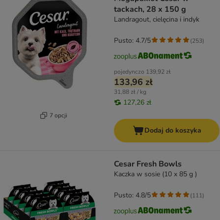
tackach, 28 x 150 g
Landragout, cielęcina i indyk
Pusto: 4.7/5
(
253
)
pojedynczo
139,92 zł
133,96 zł
31,88 zł / kg
127,26 zł
7 opcji
Dodaj do koszyka
Cesar Fresh Bowls
Kaczka w sosie (10 x 85 g )
Pusto: 4.8/5
(
111
)