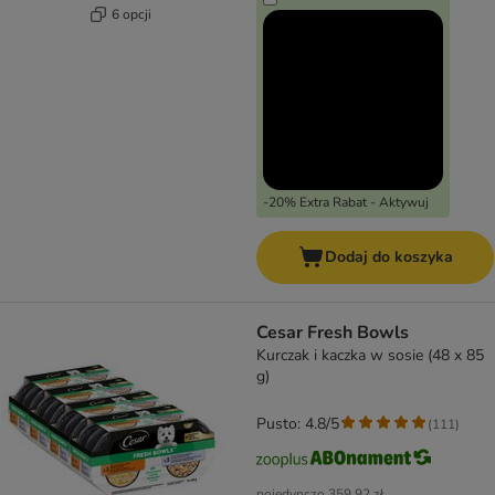
6 opcji
-20% Extra Rabat - Aktywuj
Dodaj do koszyka
Cesar Fresh Bowls
Kurczak i kaczka w sosie (48 x 85
g)
Pusto: 4.8/5
(
111
)
pojedynczo
359,92 zł