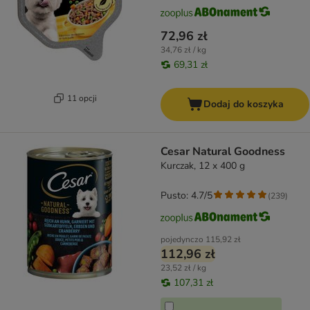
72,96 zł
34,76 zł / kg
69,31 zł
11 opcji
Dodaj do koszyka
Cesar Natural Goodness
Kurczak, 12 x 400 g
Pusto: 4.7/5
(
239
)
pojedynczo
115,92 zł
112,96 zł
23,52 zł / kg
107,31 zł