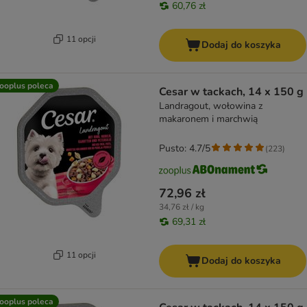
60,76 zł
11 opcji
Dodaj do koszyka
ooplus poleca
Cesar w tackach, 14 x 150 g
Landragout, wołowina z
makaronem i marchwią
Pusto: 4.7/5
(
223
)
72,96 zł
34,76 zł / kg
69,31 zł
11 opcji
Dodaj do koszyka
ooplus poleca