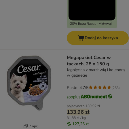
-20% Extra Rabat - Aktywuj
Dodaj do koszyka
Megapakiet Cesar w
tackach, 28 x 150 g
Jagnięcina z marchwią i kolendrą
w galarecie
Pusto: 4.7/5
(
253
)
pojedynczo
139,92 zł
133,96 zł
31,88 zł / kg
127,26 zł
7 opcji