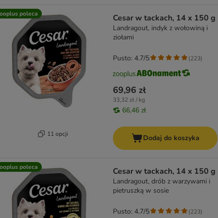
ooplus poleca
Cesar w tackach, 14 x 150 g
Landragout, indyk z wołowiną i
ziołami
Pusto: 4.7/5
(
223
)
69,96 zł
33,32 zł / kg
66,46 zł
11 opcji
Dodaj do koszyka
ooplus poleca
Cesar w tackach, 14 x 150 g
Landragout, drób z warzywami i
pietruszką w sosie
Pusto: 4.7/5
(
223
)