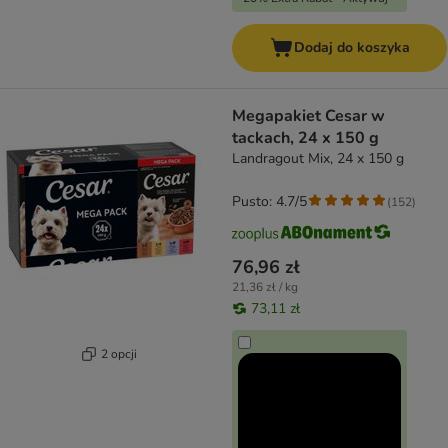
Dodaj do koszyka
Megapakiet Cesar w
tackach, 24 x 150 g
Landragout Mix, 24 x 150 g
Pusto: 4.7/5
(
152
)
76,96 zł
21,36 zł / kg
73,11 zł
2 opcji