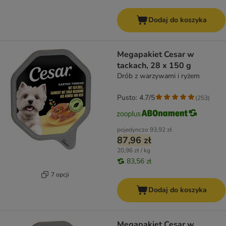
Dodaj do koszyka
Megapakiet Cesar w
tackach, 28 x 150 g
Drób z warzywami i ryżem
Pusto: 4.7/5
(
253
)
pojedynczo
93,92 zł
87,96 zł
20,96 zł / kg
83,56 zł
7 opcji
Dodaj do koszyka
Megapakiet Cesar w