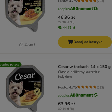
Pusto: 4.7/5
(
223
)
46,96 zł
22,36 zł / kg
44,61 zł
Dodaj do koszyka
11 opcji
ooplus poleca
Cesar w tackach, 14 x 150 g
Classic, delikatny kurczak z
indykiem
Pusto: 4.7/5
(
223
)
63,96 zł
30,44 zł / kg