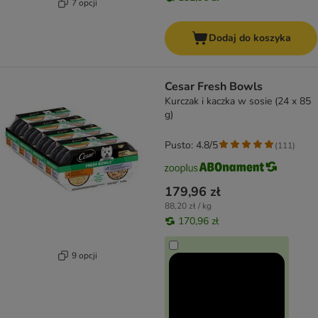
7 opcji
Dodaj do koszyka
Cesar Fresh Bowls
Kurczak i kaczka w sosie (24 x 85
g)
Pusto: 4.8/5
(
111
)
179,96 zł
88,20 zł / kg
170,96 zł
9 opcji