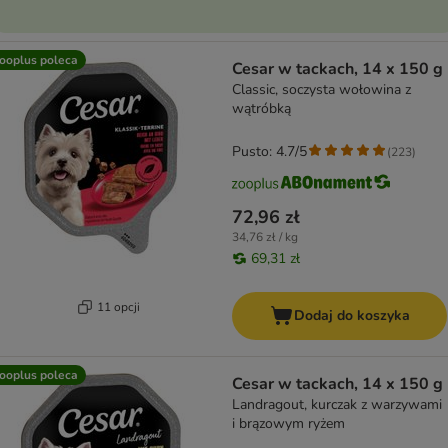
ooplus poleca
Cesar w tackach, 14 x 150 g
Classic, soczysta wołowina z
wątróbką
Pusto: 4.7/5
(
223
)
72,96 zł
34,76 zł / kg
69,31 zł
11 opcji
Dodaj do koszyka
ooplus poleca
Cesar w tackach, 14 x 150 g
Landragout, kurczak z warzywami
i brązowym ryżem