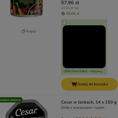
57,96 zł
24,16 zł / kg
55,06 zł
6 opcji
-20% Extra Rabat - Aktywuj
Dodaj do koszyka
ooplus poleca
Cesar w tackach, 14 x 150 g
Drób z warzywami i ryżem