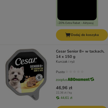
-20% Extra Rabat - Aktywuj
Dodaj do koszyka
Cesar Senior 8+ w tackach,
14 x 150 g
Kurczak i ryż
Pusto
46,96 zł
22,36 zł / kg
44,61 zł