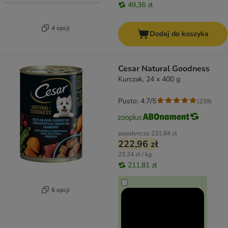
49,36 zł
4 opcji
Dodaj do koszyka
Cesar Natural Goodness
Kurczak, 24 x 400 g
Pusto: 4.7/5
(
239
)
pojedynczo
231,84 zł
222,96 zł
23,24 zł / kg
211,81 zł
6 opcji