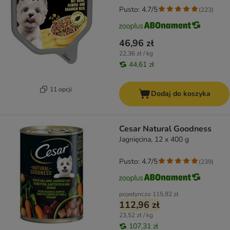
Pusto: 4.7/5
(
223
)
46,96 zł
22,36 zł / kg
44,61 zł
11 opcji
Dodaj do koszyka
Cesar Natural Goodness
Jagnięcina, 12 x 400 g
Pusto: 4.7/5
(
239
)
pojedynczo
115,92 zł
112,96 zł
23,52 zł / kg
107,31 zł