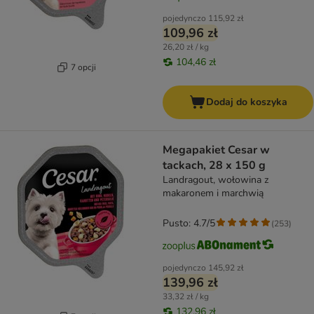
pojedynczo
115,92 zł
109,96 zł
26,20 zł / kg
104,46 zł
7 opcji
Dodaj do koszyka
Megapakiet Cesar w
tackach, 28 x 150 g
Landragout, wołowina z
makaronem i marchwią
Pusto: 4.7/5
(
253
)
pojedynczo
145,92 zł
139,96 zł
33,32 zł / kg
132,96 zł