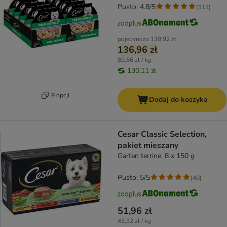
Pusto: 4.8/5
(
111
)
pojedynczo
139,92 zł
136,96 zł
80,56 zł / kg
130,11 zł
9 opcji
Dodaj do koszyka
Cesar Classic Selection,
pakiet mieszany
Garten terrine, 8 x 150 g
Pusto: 5/5
(
40
)
51,96 zł
43,32 zł / kg