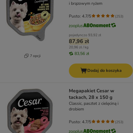
i brązowym ryżem
Pusto: 4.7/5
(
253
)
pojedynczo
93,92 zł
87,96 zł
20,96 zł / kg
83,56 zł
7 opcji
Dodaj do koszyka
Megapakiet Cesar w
tackach, 28 x 150 g
Classic, pasztet z cielęciną i
drobiem
Pusto: 4.7/5
(
253
)