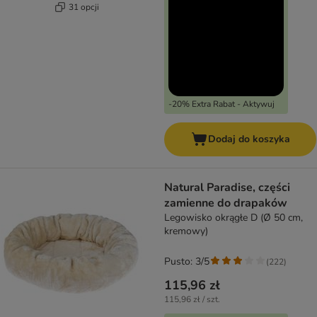
31 opcji
-20% Extra Rabat - Aktywuj
Dodaj do koszyka
Natural Paradise, części
zamienne do drapaków
Legowisko okrągłe D (Ø 50 cm,
kremowy)
Pusto: 3/5
(
222
)
115,96 zł
115,96 zł / szt.