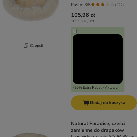
Pusto: 3/5
(
222
)
105,96 zł
105,96 zł / szt.
31 opcji
-20% Extra Rabat - Aktywuj
Dodaj do koszyka
Natural Paradise, części
zamienne do drapaków
Legowisko okrągłe A/G (Ø 48 cm,