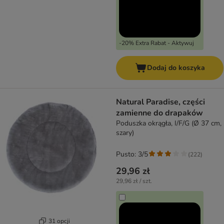
-20% Extra Rabat - Aktywuj
Dodaj do koszyka
Natural Paradise, części
zamienne do drapaków
Poduszka okrągła, I/F/G (Ø 37 cm,
szary)
Pusto: 3/5
(
222
)
29,96 zł
29,96 zł / szt.
31 opcji