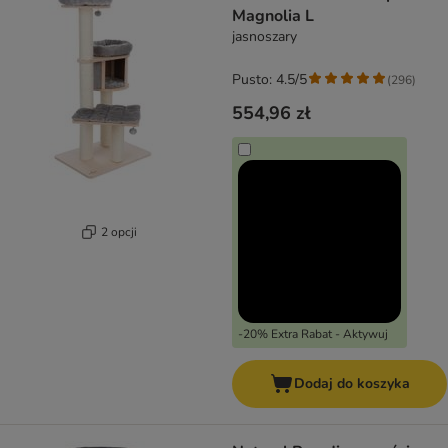
Magnolia L
jasnoszary
Pusto: 4.5/5
(
296
)
554,96 zł
2 opcji
-20% Extra Rabat - Aktywuj
Dodaj do koszyka