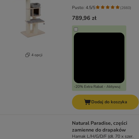
Pusto: 4.5/5
(
2660
)
789,96 zł
4 opcji
-20% Extra Rabat - Aktywuj
Dodaj do koszyka
Natural Paradise, części
zamienne do drapaków
Hamak L/H/G/D/F (dł. 70 x szer.