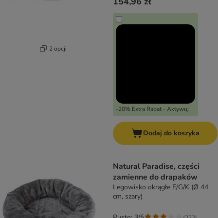
154,96 zł
2 opcji
-20% Extra Rabat - Aktywuj
Dodaj do koszyka
Natural Paradise, części
zamienne do drapaków
Legowisko okrągłe E/G/K (Ø 44
cm, szary)
Pusto: 3/5
(
222
)