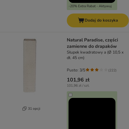
-20% Extra Rabat - Aktywuj
Dodaj do koszyka
Natural Paradise, części
zamienne do drapaków
Słupek kwadratowy a (Ø 10,5 x
dł. 45 cm)
Pusto: 3/5
(
222
)
101,96 zł
101,96 zł / szt.
31 opcji