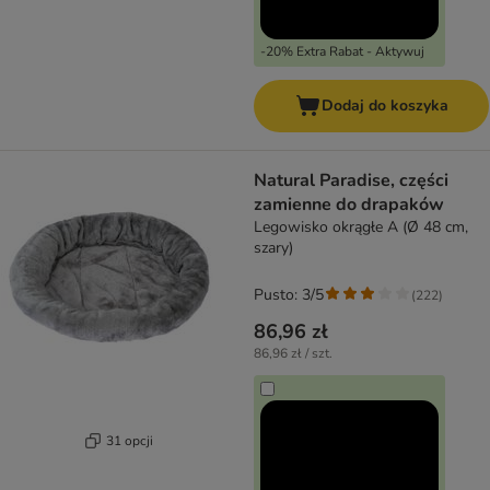
-20% Extra Rabat - Aktywuj
Dodaj do koszyka
Natural Paradise, części
zamienne do drapaków
Legowisko okrągłe A (Ø 48 cm,
szary)
Pusto: 3/5
(
222
)
86,96 zł
86,96 zł / szt.
31 opcji