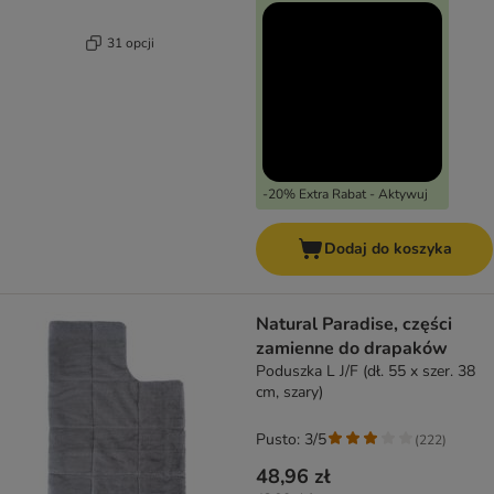
31 opcji
-20% Extra Rabat - Aktywuj
Dodaj do koszyka
Natural Paradise, części
zamienne do drapaków
Poduszka L J/F (dł. 55 x szer. 38
cm, szary)
Pusto: 3/5
(
222
)
48,96 zł