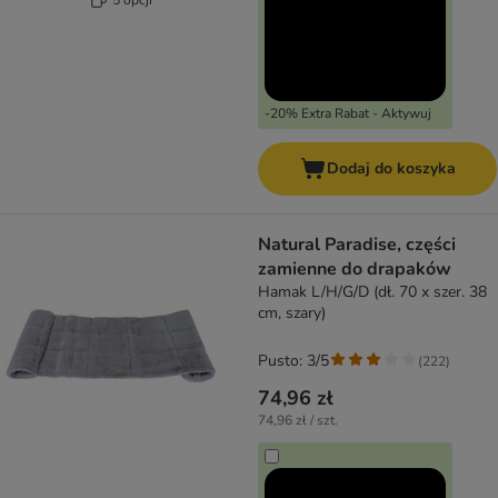
-20% Extra Rabat - Aktywuj
Dodaj do koszyka
Natural Paradise, części
zamienne do drapaków
Hamak L/H/G/D (dł. 70 x szer. 38
cm, szary)
Pusto: 3/5
(
222
)
74,96 zł
74,96 zł / szt.