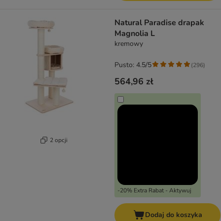
Natural Paradise drapak
Magnolia L
kremowy
Pusto: 4.5/5
(
296
)
564,96 zł
2 opcji
-20% Extra Rabat - Aktywuj
Dodaj do koszyka