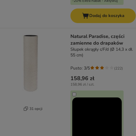
-20% Extra Rabat - Aktywuj
Dodaj do koszyka
Natural Paradise, części
zamienne do drapaków
Słupek okrągły c/F/d (Ø 14,3 x dł.
55 cm)
Pusto: 3/5
(
222
)
158,96 zł
158,96 zł / szt.
31 opcji