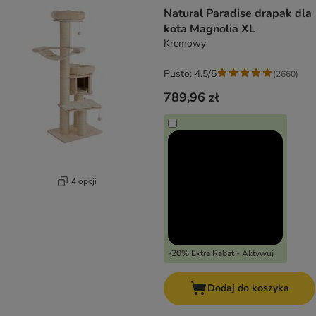
product items have been changed
Natural Paradise drapak dla
kota Magnolia XL
Kremowy
Pusto: 4.5/5
(
2660
)
789,96 zł
4 opcji
-20% Extra Rabat - Aktywuj
Dodaj do koszyka