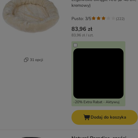
kremowy)
Pusto: 3/5
(
222
)
83,96 zł
83,96 zł / szt.
31 opcji
-20% Extra Rabat - Aktywuj
Dodaj do koszyka