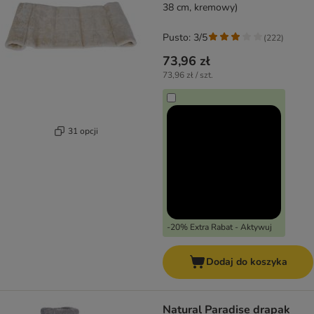
38 cm, kremowy)
Pusto: 3/5
(
222
)
73,96 zł
73,96 zł / szt.
31 opcji
-20% Extra Rabat - Aktywuj
Dodaj do koszyka
Natural Paradise drapak