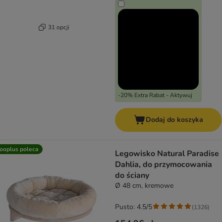
31 opcji
-20% Extra Rabat - Aktywuj
Dodaj do koszyka
ooplus poleca
Legowisko Natural Paradise
Dahlia, do przymocowania
do ściany
Ø 48 cm, kremowe
Pusto: 4.5/5
(
1326
)