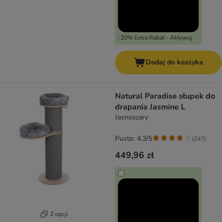
-20% Extra Rabat - Aktywuj
Dodaj do koszyka
Natural Paradise słupek do
drapania Jasmine L
Jasnoszary
Pusto: 4.3/5
(
247
)
449,96 zł
2 opcji