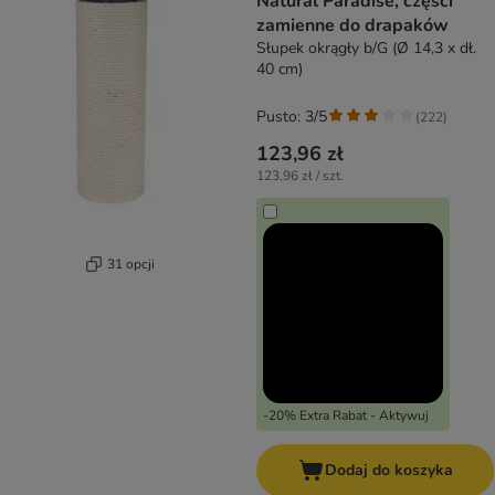
Natural Paradise, części
zamienne do drapaków
Słupek okrągły b/G (Ø 14,3 x dł.
40 cm)
Pusto: 3/5
(
222
)
123,96 zł
123,96 zł / szt.
31 opcji
-20% Extra Rabat - Aktywuj
Dodaj do koszyka