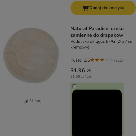
Dodaj do koszyka
Natural Paradise, części
zamienne do drapaków
Poduszka okrągła, I/F/G (Ø 37 cm,
kremowy)
Pusto: 3/5
(
222
)
31,96 zł
31,96 zł / szt.
31 opcji