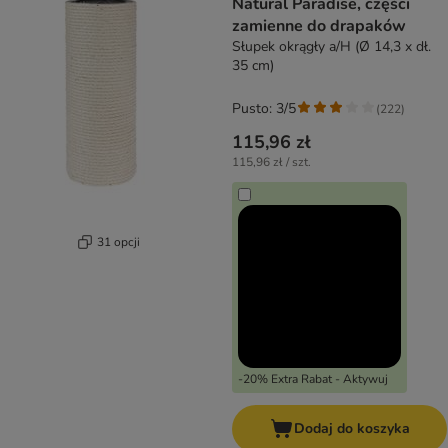
Natural Paradise, części
zamienne do drapaków
Słupek okrągły a/H (Ø 14,3 x dł.
35 cm)
Pusto: 3/5
(
222
)
115,96 zł
115,96 zł / szt.
31 opcji
-20% Extra Rabat - Aktywuj
Dodaj do koszyka