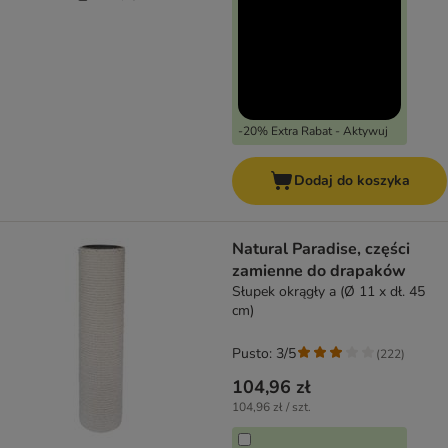
-20% Extra Rabat - Aktywuj
Dodaj do koszyka
Natural Paradise, części
zamienne do drapaków
Słupek okrągły a (Ø 11 x dł. 45
cm)
Pusto: 3/5
(
222
)
104,96 zł
104,96 zł / szt.