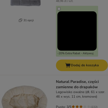
48,96 zł / szt.
31 opcji
-20% Extra Rabat - Aktywuj
Dodaj do koszyka
Natural Paradise, części
zamienne do drapaków
Legowisko owalne (dł. 61 x szer.
46 x wys. 11 cm, kremowe)
Pusto: 3/5
(
222
)