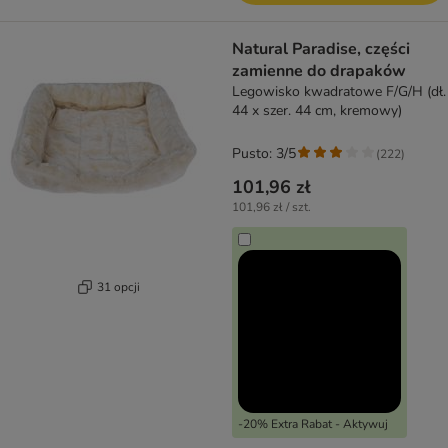
Natural Paradise, części
zamienne do drapaków
Legowisko kwadratowe F/G/H (dł.
44 x szer. 44 cm, kremowy)
Pusto: 3/5
(
222
)
101,96 zł
101,96 zł / szt.
31 opcji
-20% Extra Rabat - Aktywuj