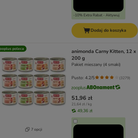
-10% Extra Rabat - Aktywuj
Dodaj do koszyka
ooplus poleca
animonda Carny Kitten, 12 x
200 g
Pakiet mieszany (4 smaki)
Pusto: 4.2/5
(
3279
)
51,96 zł
21,64 zł / kg
49,36 zł
7 opcji