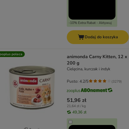
-10% Extra Rabat - Aktywuj
Dodaj do koszyka
ooplus poleca
animonda Carny Kitten, 12 x
200 g
Cielęcina, kurczak i indyk
Pusto: 4.2/5
(
3279
)
51,96 zł
21,64 zł / kg
49,36 zł