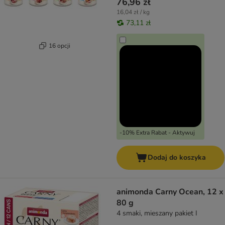
76,96 zł
16,04 zł / kg
73,11 zł
16 opcji
-10% Extra Rabat - Aktywuj
Dodaj do koszyka
animonda Carny Ocean, 12 x
80 g
4 smaki, mieszany pakiet I