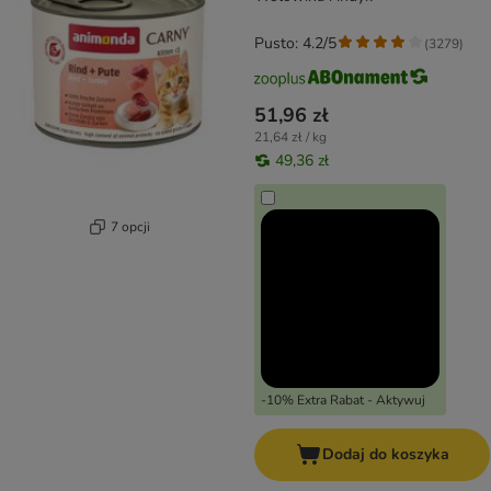
Pusto: 4.2/5
(
3279
)
51,96 zł
21,64 zł / kg
49,36 zł
7 opcji
-10% Extra Rabat - Aktywuj
Dodaj do koszyka