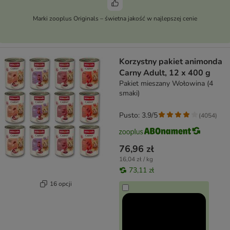
Marki zooplus Originals – świetna jakość w najlepszej cenie
Korzystny pakiet animonda
Carny Adult, 12 x 400 g
Pakiet mieszany Wołowina (4
smaki)
Pusto: 3.9/5
(
4054
)
76,96 zł
16,04 zł / kg
73,11 zł
16 opcji