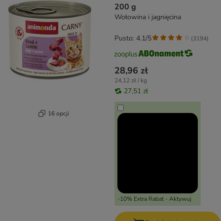
200 g
Wołowina i jagnięcina
Pusto: 4.1/5
(
3194
)
28,96 zł
24,12 zł / kg
27,51 zł
16 opcji
-10% Extra Rabat - Aktywuj