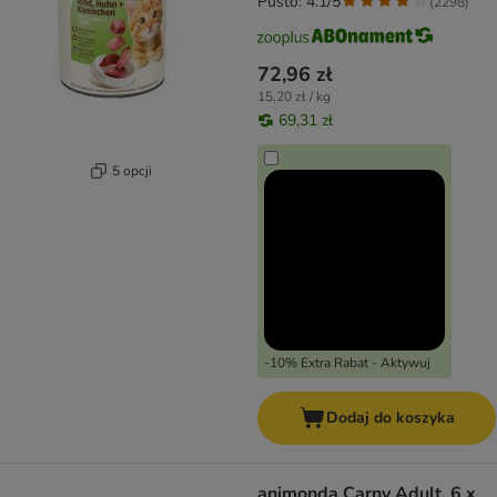
Pusto: 4.1/5
(
2298
)
72,96 zł
15,20 zł / kg
69,31 zł
5 opcji
-10% Extra Rabat - Aktywuj
Dodaj do koszyka
animonda Carny Adult, 6 x