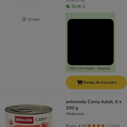
24,96 zł / kg
28,46 zł
16 opcji
-10% Extra Rabat - Aktywuj
Dodaj do koszyka
animonda Carny Adult, 6 x
200 g
Wołowina
Pusto: 4.1/5
(
3194
)