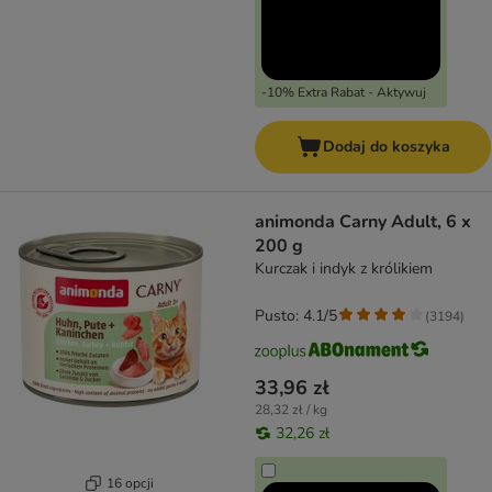
-10% Extra Rabat - Aktywuj
Dodaj do koszyka
animonda Carny Adult, 6 x
200 g
Kurczak i indyk z królikiem
Pusto: 4.1/5
(
3194
)
33,96 zł
28,32 zł / kg
32,26 zł
16 opcji