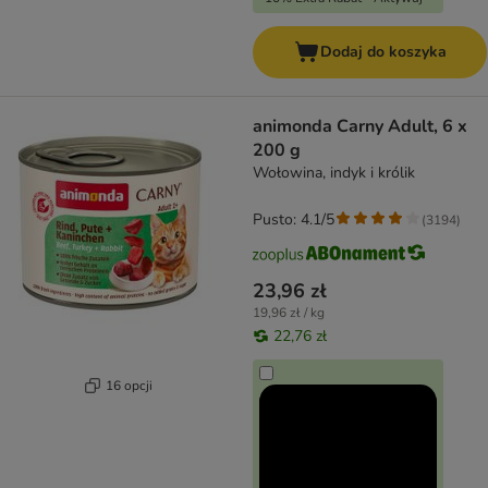
Dodaj do koszyka
animonda Carny Adult, 6 x
200 g
Wołowina, indyk i królik
Pusto: 4.1/5
(
3194
)
23,96 zł
19,96 zł / kg
22,76 zł
16 opcji