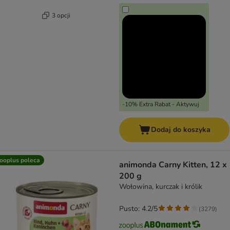
3 opcji
-10% Extra Rabat - Aktywuj
Dodaj do koszyka
ooplus poleca
animonda Carny Kitten, 12 x
200 g
Wołowina, kurczak i królik
Pusto: 4.2/5
(
3279
)