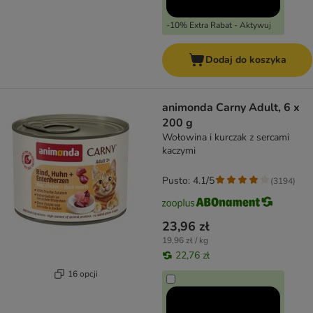
-10% Extra Rabat - Aktywuj
Dodaj do koszyka
animonda Carny Adult, 6 x
200 g
Wołowina i kurczak z sercami
kaczymi
Pusto: 4.1/5
(
3194
)
23,96 zł
19,96 zł / kg
22,76 zł
16 opcji