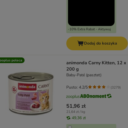
-10% Extra Rabat - Aktywuj
Dodaj do koszyka
ooplus poleca
animonda Carny Kitten, 12 x
200 g
Baby-Paté (pasztet)
Pusto: 4.2/5
(
3279
)
51,96 zł
21,64 zł / kg
49,36 zł