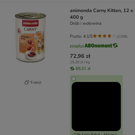
animonda Carny Kitten, 12 x
400 g
Drób i wołowina
Pusto: 4.1/5
(
2298
)
72,96 zł
15,20 zł / kg
69,31 zł
5 opcji
-10% Extra Rabat - Aktywuj