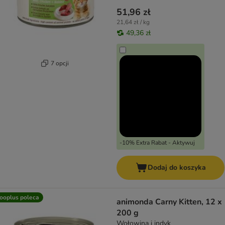
51,96 zł
21,64 zł / kg
49,36 zł
7 opcji
-10% Extra Rabat - Aktywuj
Dodaj do koszyka
ooplus poleca
animonda Carny Kitten, 12 x
200 g
Wołowina i indyk