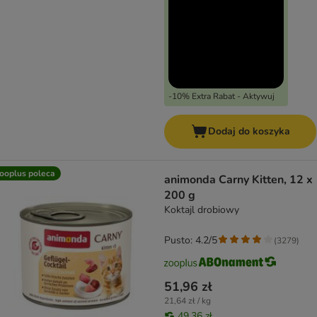
-10% Extra Rabat - Aktywuj
Dodaj do koszyka
ooplus poleca
animonda Carny Kitten, 12 x
200 g
Koktajl drobiowy
Pusto: 4.2/5
(
3279
)
51,96 zł
21,64 zł / kg
49,36 zł