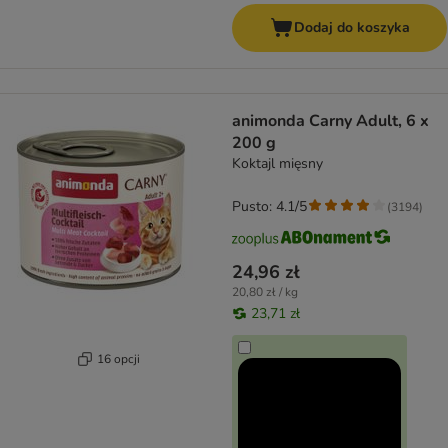
Dodaj do koszyka
animonda Carny Adult, 6 x
200 g
Koktajl mięsny
Pusto: 4.1/5
(
3194
)
24,96 zł
20,80 zł / kg
23,71 zł
16 opcji