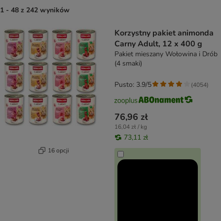
1 - 48 z 242 wyników
product items have been changed
Korzystny pakiet animonda
Carny Adult, 12 x 400 g
Pakiet mieszany Wołowina i Drób
(4 smaki)
Pusto: 3.9/5
(
4054
)
76,96 zł
16,04 zł / kg
73,11 zł
16 opcji