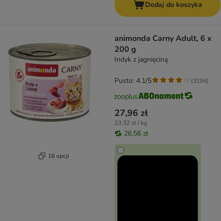
Dodaj do koszyka
animonda Carny Adult, 6 x
200 g
Indyk z jagnięciną
Pusto: 4.1/5
(
3194
)
27,96 zł
23,32 zł / kg
26,56 zł
16 opcji