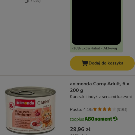
7 opcji
-10% Extra Rabat - Aktywuj
Dodaj do koszyka
animonda Carny Adult, 6 x
200 g
Kurczak i indyk z sercami kaczymi
Pusto: 4.1/5
(
3194
)
29,96 zł