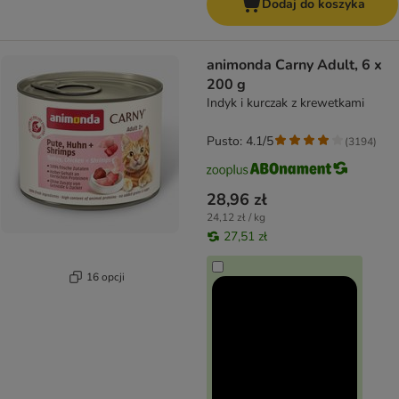
Dodaj do koszyka
animonda Carny Adult, 6 x
200 g
Indyk i kurczak z krewetkami
Pusto: 4.1/5
(
3194
)
28,96 zł
24,12 zł / kg
27,51 zł
16 opcji