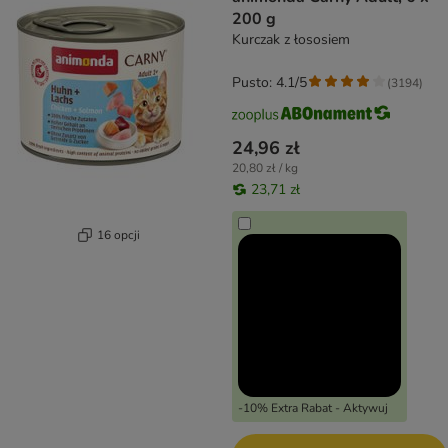
200 g
Kurczak z łososiem
Pusto: 4.1/5
(
3194
)
24,96 zł
20,80 zł / kg
23,71 zł
16 opcji
-10% Extra Rabat - Aktywuj