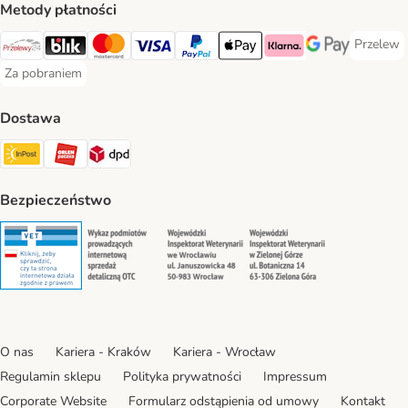
Metody płatności
Przelew
Przelew 
Przelewy24 Payment Method
Blik Payment Method
MasterCard Payment Method
Visa Payment Method
PayPal Payment Method
Apple Pay Payment Method
Klarna Payment Method
Google Pay Paym
Za pobraniem
Za pobraniem Payment Method
Dostawa
Paczkomat® Shipping Method
ORLEN Paczka Shipping Method
DPD Shipping Method
Bezpieczeństwo
Security
Security
Security
Security
O nas
Kariera - Kraków
Kariera - Wrocław
Regulamin sklepu
Polityka prywatności
Impressum
Corporate Website
Formularz odstąpienia od umowy
Kontakt