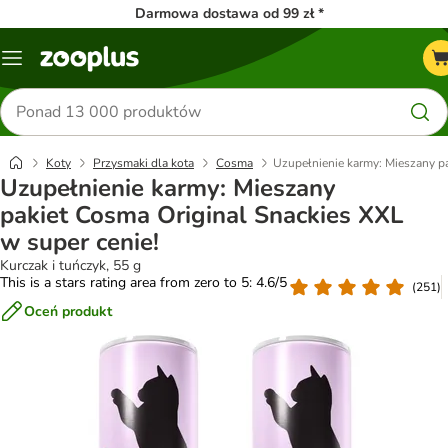
Darmowa dostawa od 99 zł *
Menu
Szukaj
produktów
Koty
Przysmaki dla kota
Cosma
Uzupełnienie karmy: Mieszany pa
Uzupełnienie karmy: Mieszany
pakiet Cosma Original Snackies XXL
w super cenie!
Kurczak i tuńczyk, 55 g
This is a stars rating area from zero to 5: 4.6/5
(
251
)
Oceń produkt