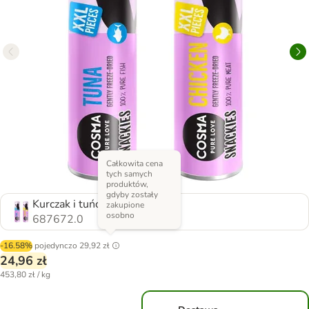
Całkowita cena
tych samych
produktów,
gdyby zostały
Kurczak i tuńczyk, 55 g
zakupione
osobno
687672.0
-16.58%
pojedynczo
29,92 zł
24,96 zł
453,80 zł / kg