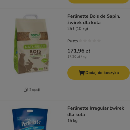
Perlinette Bois de Sapin,
żwirek dla kota
25 l (10 kg)
Pusto
171,96 zł
17,20 zł / kg
Dodaj do koszyka
2 opcji
Perlinette Irregular żwirek
dla kota
15 kg