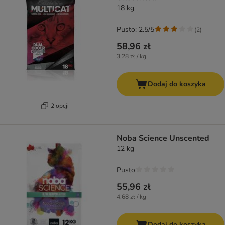
18 kg
Pusto: 2.5/5
(
2
)
58,96 zł
3,28 zł / kg
Dodaj do koszyka
2 opcji
Noba Science Unscented
12 kg
Pusto
55,96 zł
4,68 zł / kg
Dodaj do koszyka