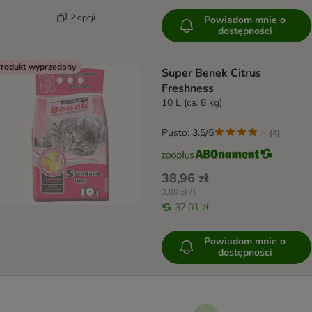
2 opcji
Powiadom mnie o
dostępności
rodukt wyprzedany
Super Benek Citrus
Freshness
10 L (ca. 8 kg)
Pusto: 3.5/5
(
4
)
38,96 zł
3,88 zł / l
37,01 zł
Powiadom mnie o
dostępności