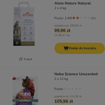
Almo Nature Natural
2 x 4 kg
Pusto: 2.4/5
(
65
)
pojedynczo
105,92 zł
99,96 zł
12,48 zł / kg
Dodaj do koszyka
4 opcji
Noba Science Unscented
2 x 12 kg
Pusto
pojedynczo
111,92 zł
105,96 zł