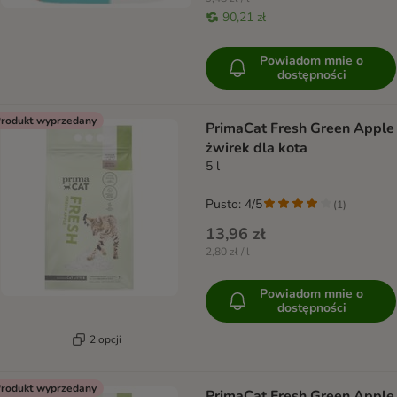
90,21 zł
Powiadom mnie o
dostępności
rodukt wyprzedany
PrimaCat Fresh Green Apple
żwirek dla kota
5 l
Pusto: 4/5
(
1
)
13,96 zł
2,80 zł / l
Powiadom mnie o
dostępności
2 opcji
rodukt wyprzedany
PrimaCat Fresh Green Apple