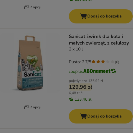
2 opcji
Dodaj do koszyka
Sanicat żwirek dla kota i
małych zwierząt, z celulozy
2 x 10 l
Pusto: 2.7/5
(
6
)
pojedynczo
135,92 zł
129,96 zł
6,48 zł / l
123,46 zł
2 opcji
Dodaj do koszyka