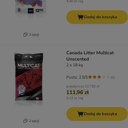
4,40 zł / kg
Dodaj do koszyka
2 opcji
Canada Litter Multicat
Unscented
2 x 18 kg
Pusto: 2.5/5
(
2
)
pojedynczo
117,92 zł
111,96 zł
3,12 zł / kg
Dodaj do koszyka
2 opcji