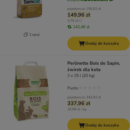
pojedynczo
155,92 zł
149,96 zł
3,76 zł / l
142,46 zł
2 opcji
Dodaj do koszyka
Perlinette Bois de Sapin,
żwirek dla kota
2 x 25 l (20 kg)
Pusto
pojedynczo
343,92 zł
337,96 zł
16,88 zł / kg
Dodaj do koszyka