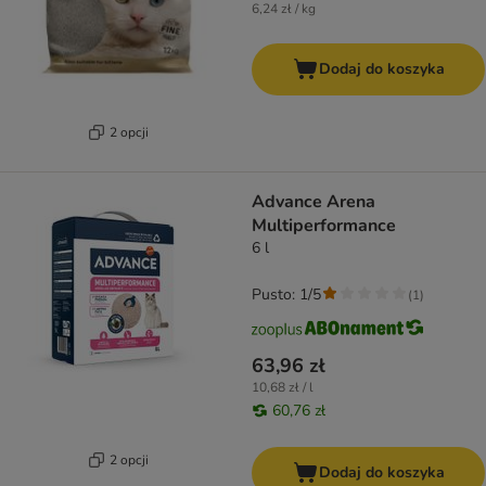
6,24 zł / kg
Dodaj do koszyka
2 opcji
Advance Arena
Multiperformance
6 l
Pusto: 1/5
(
1
)
63,96 zł
10,68 zł / l
60,76 zł
2 opcji
Dodaj do koszyka