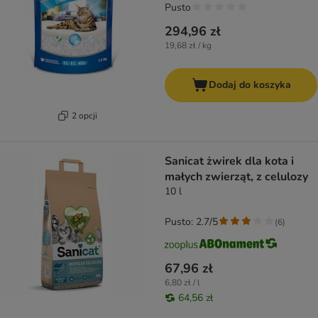
Pusto
294,96 zł
19,68 zł / kg
Dodaj do koszyka
2 opcji
Sanicat żwirek dla kota i
małych zwierząt, z celulozy
10 l
Pusto: 2.7/5
(
6
)
67,96 zł
6,80 zł / l
64,56 zł