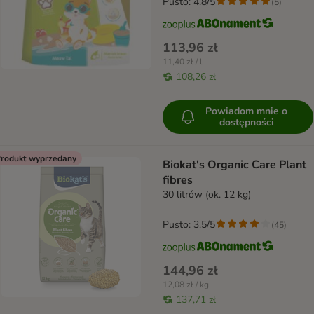
Pusto: 4.8/5
(
5
)
113,96 zł
11,40 zł / l
108,26 zł
Powiadom mnie o
dostępności
rodukt wyprzedany
Biokat's Organic Care Plant
fibres
30 litrów (ok. 12 kg)
Pusto: 3.5/5
(
45
)
144,96 zł
12,08 zł / kg
137,71 zł