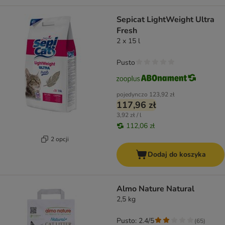
Sepicat LightWeight Ultra
Fresh
2 x 15 l
Pusto
pojedynczo
123,92 zł
117,96 zł
3,92 zł / l
112,06 zł
2 opcji
Dodaj do koszyka
Almo Nature Natural
2,5 kg
Pusto: 2.4/5
(
65
)