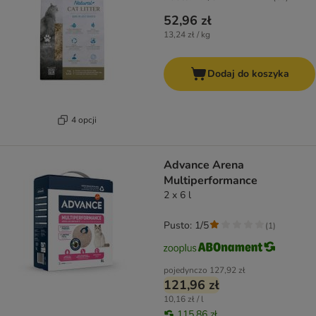
52,96 zł
13,24 zł / kg
Dodaj do koszyka
4 opcji
Advance Arena
Multiperformance
2 x 6 l
Pusto: 1/5
(
1
)
pojedynczo
127,92 zł
121,96 zł
10,16 zł / l
115,86 zł