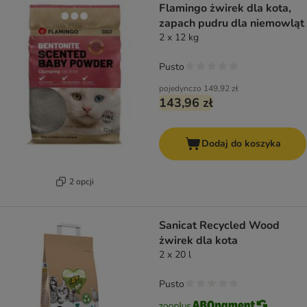
Flamingo żwirek dla kota,
zapach pudru dla niemowląt
2 x 12 kg
Pusto
pojedynczo
149,92 zł
143,96 zł
Dodaj do koszyka
2 opcji
Sanicat Recycled Wood
żwirek dla kota
2 x 20 l
Pusto