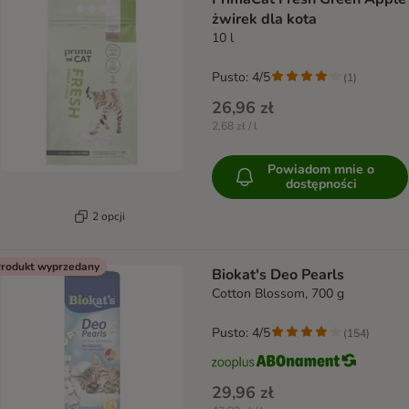
żwirek dla kota
10 l
Pusto: 4/5
(
1
)
26,96 zł
2,68 zł / l
Powiadom mnie o
dostępności
2 opcji
rodukt wyprzedany
Biokat's Deo Pearls
Cotton Blossom, 700 g
Pusto: 4/5
(
154
)
29,96 zł