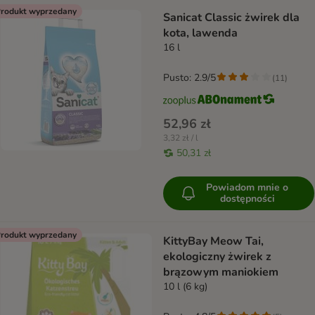
rodukt wyprzedany
Sanicat Classic żwirek dla
kota, lawenda
16 l
Pusto: 2.9/5
(
11
)
52,96 zł
3,32 zł / l
50,31 zł
Powiadom mnie o
dostępności
rodukt wyprzedany
KittyBay Meow Tai,
ekologiczny żwirek z
brązowym maniokiem
10 l (6 kg)