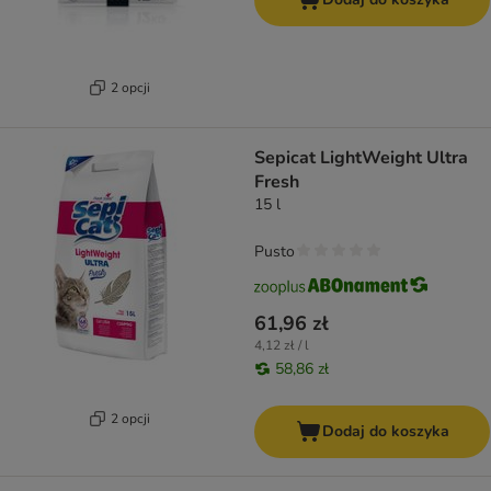
2 opcji
Sepicat LightWeight Ultra
Fresh
15 l
Pusto
61,96 zł
4,12 zł / l
58,86 zł
2 opcji
Dodaj do koszyka