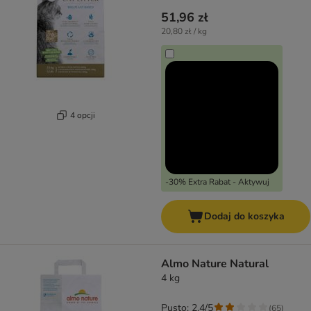
51,96 zł
20,80 zł / kg
4 opcji
-30% Extra Rabat - Aktywuj
Dodaj do koszyka
Almo Nature Natural
4 kg
Pusto: 2.4/5
(
65
)