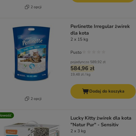
2 opcji
Perlinette Irregular żwirek
dla kota
2 x 15 kg
Pusto
pojedynczo
589,92 zł
584,96 zł
19,48 zł / kg
Dodaj do koszyka
2 opcji
Nowość
Lucky Kitty żwirek dla kota
"Natur Pur" - Sensitiv
2 x 3 kg