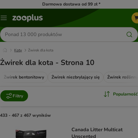
Darmowa dostawa od 99 zł *
Menu
Szukaj
produktów
Koty
Żwirek dla kota
Żwirek dla kota - Strona 10
Żwirek bentonitowy
Żwirek niezbrylający się
Żwirek roślinny
Popularność
Filtry
433 - 467 z 467 wyników
product items have been changed
Canada Litter Multicat
Unscented