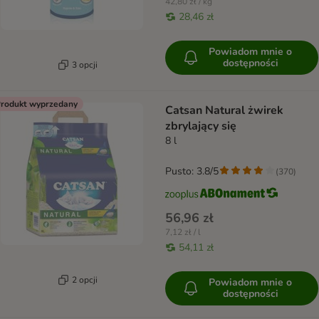
42,80 zł / kg
28,46 zł
Powiadom mnie o
dostępności
3 opcji
rodukt wyprzedany
Catsan Natural żwirek
zbrylający się
8 l
Pusto: 3.8/5
(
370
)
56,96 zł
7,12 zł / l
54,11 zł
2 opcji
Powiadom mnie o
dostępności