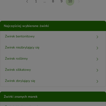
1
...
8
9
10
Dalej
Wstecz
Najczęściej wybierane żwirki
Żwirek bentonitowy
Żwirek niezbrylający się
Żwirek roślinny
Żwirek silikatowy
Żwirek zbrylający się
Żwirki znanych marek