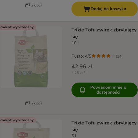
2 opcji
Dodaj do koszyka
rodukt wyprzedany
Trixie Tofu żwirek zbrylający
się
10 l
Pusto: 4/5
(
14
)
42,96 zł
4,28 zł / l
Powiadom mnie o
dostępności
2 opcji
rodukt wyprzedany
Trixie Tofu żwirek zbrylający
się
6 l