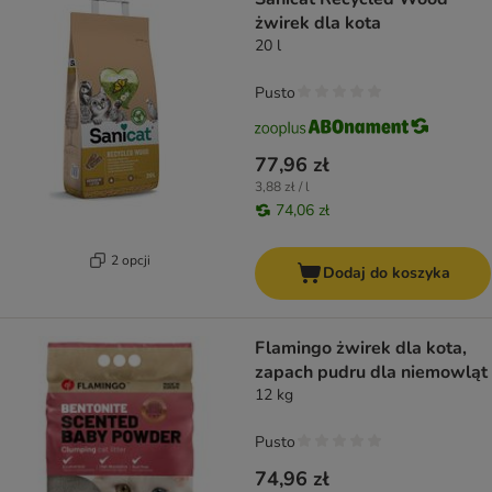
żwirek dla kota
20 l
Pusto
77,96 zł
3,88 zł / l
74,06 zł
2 opcji
Dodaj do koszyka
Flamingo żwirek dla kota,
zapach pudru dla niemowląt
12 kg
Pusto
74,96 zł