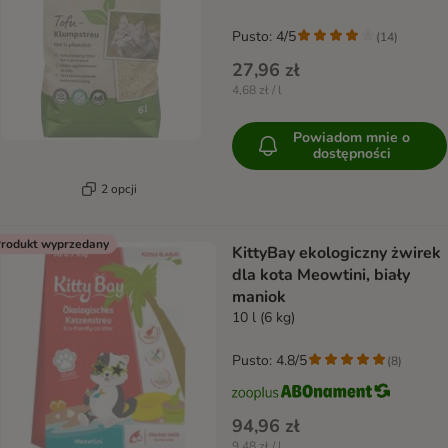
Pusto: 4/5
(
14
)
27,96 zł
4,68 zł / l
Powiadom mnie o
dostępności
2 opcji
rodukt wyprzedany
KittyBay ekologiczny żwirek
dla kota Meowtini, biały
maniok
10 l (6 kg)
Pusto: 4.8/5
(
8
)
94,96 zł
9,48 zł / l