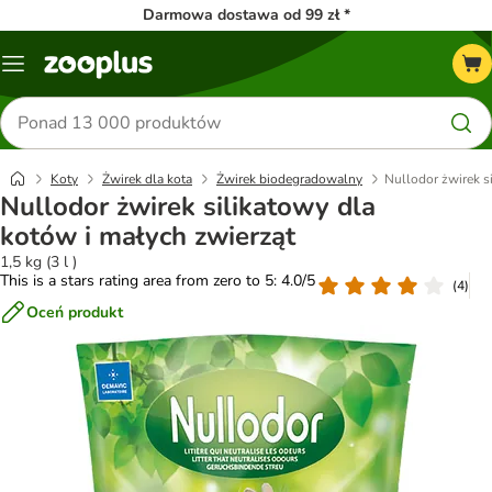
Darmowa dostawa od 99 zł *
Menu
Szukaj
produktów
Koty
Żwirek dla kota
Żwirek biodegradowalny
Nullodor żwirek s
Nullodor żwirek silikatowy dla
kotów i małych zwierząt
1,5 kg (3 l )
This is a stars rating area from zero to 5: 4.0/5
(
4
)
Oceń produkt