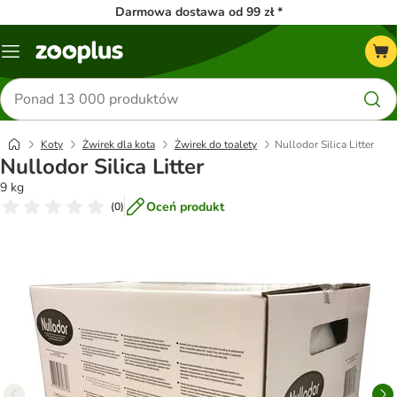
Darmowa dostawa od 99 zł *
Menu
Szukaj
produktów
Koty
Żwirek dla kota
Żwirek do toalety
Nullodor Silica Litter
Nullodor Silica Litter
9 kg
Oceń produkt
(
0
)