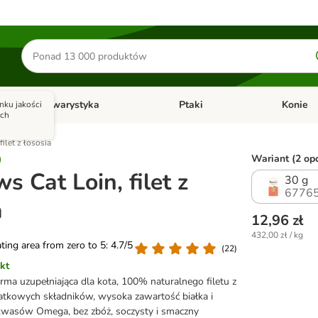
Szukaj
produktów
Akwarystyka
Ptaki
Konie
nku jakości
y
Otwórz menu kategorii: Małe zwierzęta
Otwórz menu kategorii: Akwaryst
Otwórz men
ych
ilet z łososia
Wariant (2 opc
s Cat Loin, filet z
30 g
67765
a
12,96 zł
432,00 zł / kg
ating area from zero to 5: 4.7/5
(
22
)
kt
ma uzupełniająca dla kota, 100% naturalnego filetu z
atkowych składników, wysoka zawartość białka i
kwasów Omega, bez zbóż, soczysty i smaczny