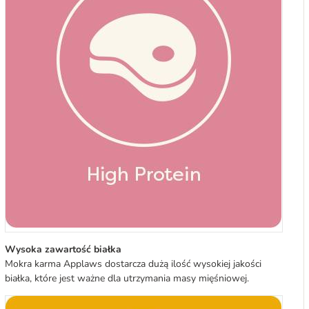
Wysoka zawartość białka
Mokra karma Applaws dostarcza dużą ilość wysokiej jakości
białka, które jest ważne dla utrzymania masy mięśniowej.