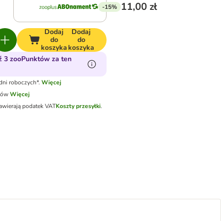
11,00 zł
-15%
Dodaj
Dodaj
do
do
koszyka
koszyka
 3 zooPunktów za ten
dni roboczych*.
Więcej
tów
Więcej
awierają podatek VAT
Koszty przesyłki
.