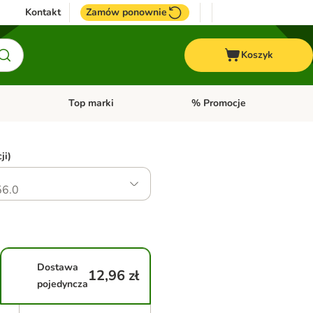
Kontakt
Zamów ponownie
Koszyk
Top marki
% Promocje
yka
u kategorii: Ptaki
Otwórz menu kategorii: Konie
Otwórz menu kategorii: Top m
ji)
6.0
Dostawa
12,96 zł
pojedyncza