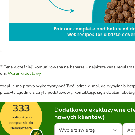
*"Cena wcześniej" komunikowana na banerze = najniższa cena regularna 
dni.
Warunki dostawy
zooplus ma prawo wykorzystywać Twój adres e-mail do wysyłania bezpo
przesyłu zgodnie z taryfą podstawową, kontaktując się z działem obsługi
333
Dodatkowo ekskluzywne ofer
nowych klientów)
zooPunkty za
dołączenie do
Newslettera
Wybierz zwierzę