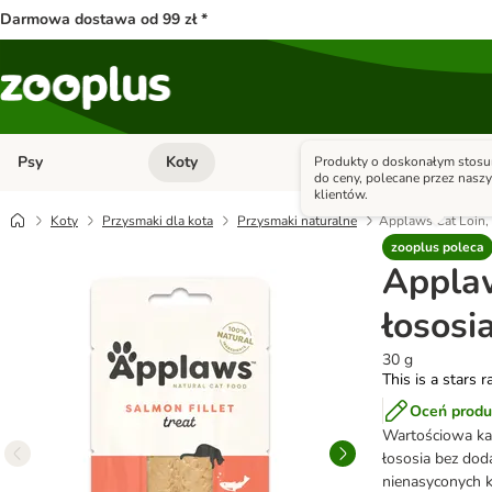
Darmowa dostawa od 99 zł *
Psy
Koty
Małe zwierzęta
Produkty o doskonałym stosu
Otwórz menu kategorii: Psy
Otwórz menu kategorii: Kot
do ceny, polecane przez nasz
klientów.
Koty
Przysmaki dla kota
Przysmaki naturalne
Applaws Cat Loin, f
zooplus poleca
Applaw
łososi
30 g
This is a stars r
Oceń produ
Wartościowa kar
łososia bez dod
nienasyconych 