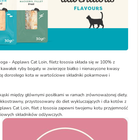
ga - Applaws Cat Loin, filetz łososia składa się w 100% z
y kawałek ryby bogaty w zwierzęce białko i nienasycone kwasy
tę dorosłego kota w wartościowe składniki pokarmowe i
rzekąski między głównymi posiłkami w ramach zrównoważonej diety.
ekkostrawny, przystosowany do diet wykluczających i dla kotów z
laws Cat Loin, filet z łososia zapewni twojemu kotu przyjemność
ciowych składników odżywczych.