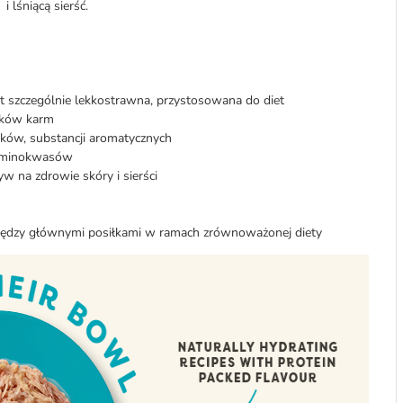
i lśniącą sierść.
szczególnie lekkostrawna, przystosowana do diet
ników karm
ków, substancji aromatycznych
 aminokwasów
w na zdrowie skóry i sierści
między głównymi posiłkami w ramach zrównoważonej diety