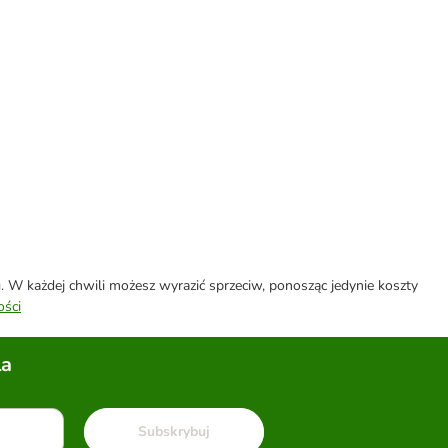
W każdej chwili możesz wyrazić sprzeciw, ponosząc jedynie koszty
ości
la
Subskrybuj