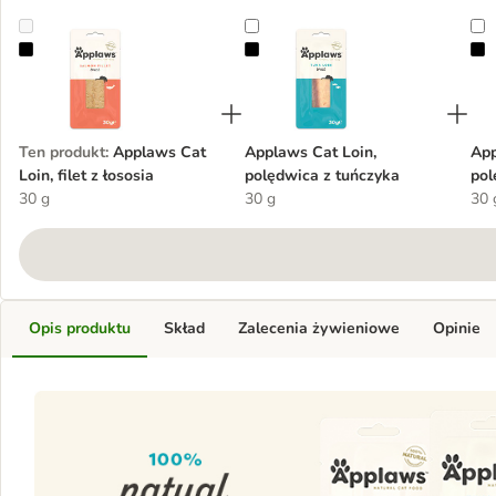
Applaws Cat Loin, filet z łososia
Applaws Cat Loin, polędwica z tu
A
Ten produkt
:
Applaws Cat
Applaws Cat Loin,
App
Loin, filet z łososia
polędwica z tuńczyka
pol
30 g
30 g
30 
Opis produktu
Skład
Zalecenia żywieniowe
Opinie