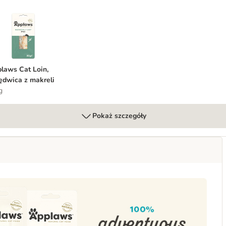
ńczyka
pplaws Cat Loin, polędwica z makreli
laws Cat Loin,
ędwica z makreli
g
Pokaż szczegóły