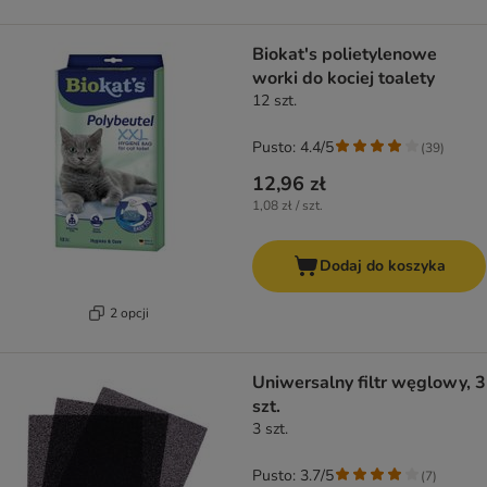
Biokat's polietylenowe
worki do kociej toalety
12 szt.
Pusto: 4.4/5
(
39
)
12,96 zł
1,08 zł / szt.
Dodaj do koszyka
2 opcji
Uniwersalny filtr węglowy, 3
szt.
3 szt.
Pusto: 3.7/5
(
7
)