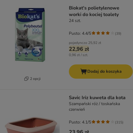
Biokat's polietylenowe
worki do kociej toalety
24 szt.
Pusto: 4.4/5
(
39
)
pojedynczo
25,92 zł
22,96 zł
0,96 zł / szt.
Dodaj do koszyka
2 opcji
Savic Iriz kuweta dla kota
Szampański róż / toskańska
czerwień
Pusto: 4.1/5
(
315
)
23,96 zł