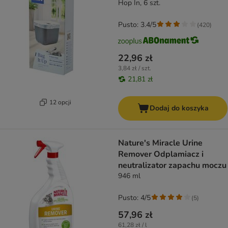
Hop In, 6 szt.
Pusto: 3.4/5
(
420
)
22,96 zł
3,84 zł / szt.
21,81 zł
12 opcji
Dodaj do koszyka
Nature's Miracle Urine
Remover Odplamiacz i
neutralizator zapachu moczu
946 ml
Pusto: 4/5
(
5
)
57,96 zł
61,28 zł / l