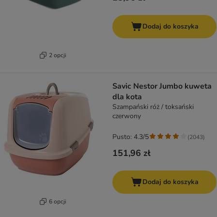
Dodaj do koszyka
2 opcji
Savic Nestor Jumbo kuweta
dla kota
Szampański róż / toksański
czerwony
Pusto: 4.3/5
(
2043
)
151,96 zł
Dodaj do koszyka
6 opcji