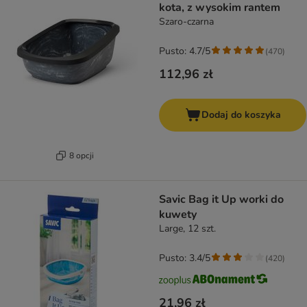
kota, z wysokim rantem
Szaro-czarna
Pusto: 4.7/5
(
470
)
112,96 zł
Dodaj do koszyka
8 opcji
Savic Bag it Up worki do
kuwety
Large, 12 szt.
Pusto: 3.4/5
(
420
)
21,96 zł