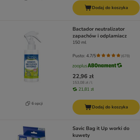
Dodaj do koszyka
Bactador neutralizator
zapachów i odplamiacz
150 ml
Pusto: 4.7/5
(
678
)
22,96 zł
153,08 zł / l
21,81 zł
6 opcji
Dodaj do koszyka
Savic Bag it Up worki do
kuwety