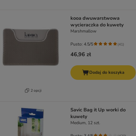
kooa dwuwarstwowa
wycieraczka do kuwety
Marshmallow
Pusto: 4.5/5
(
41
)
46,96 zł
Dodaj do koszyka
2 opcji
Savic Bag it Up worki do
kuwety
Medium, 12 szt.
Pusto: 3.4/5
(
420
)