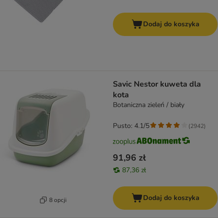
Dodaj do koszyka
Savic Nestor kuweta dla
kota
Botaniczna zieleń / biały
Pusto: 4.1/5
(
2942
)
91,96 zł
87,36 zł
Dodaj do koszyka
8 opcji