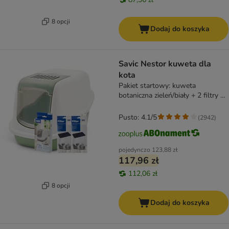
8 opcji
Dodaj do koszyka
Savic Nestor kuweta dla
kota
Pakiet startowy: kuweta
botaniczna zieleń/biały + 2 filtry +
12 Bag it up
Pusto: 4.1/5
(
2942
)
pojedynczo
123,88 zł
117,96 zł
112,06 zł
8 opcji
Dodaj do koszyka