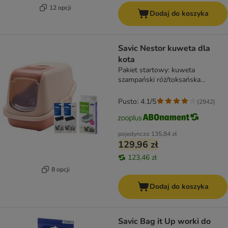
12 opcji
Dodaj do koszyka
Savic Nestor kuweta dla
kota
Pakiet startowy: kuweta
szampański róż/toksańska
czerwień + 2 filtry + 12 Bag it up
Pusto: 4.1/5
(
2942
)
pojedynczo
135,84 zł
129,96 zł
123,46 zł
8 opcji
Dodaj do koszyka
Savic Bag it Up worki do