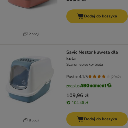
Dodaj do koszyka
2 opcji
Savic Nestor kuweta dla
kota
Szaroniebiesko-biała
Pusto: 4.1/5
(
2942
)
109,96 zł
104,46 zł
Dodaj do koszyka
8 opcji