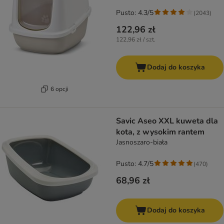
Pusto: 4.3/5
(
2043
)
122,96 zł
122,96 zł / szt.
Dodaj do koszyka
6 opcji
Savic Aseo XXL kuweta dla
kota, z wysokim rantem
Jasnoszaro-biała
Pusto: 4.7/5
(
470
)
68,96 zł
Dodaj do koszyka