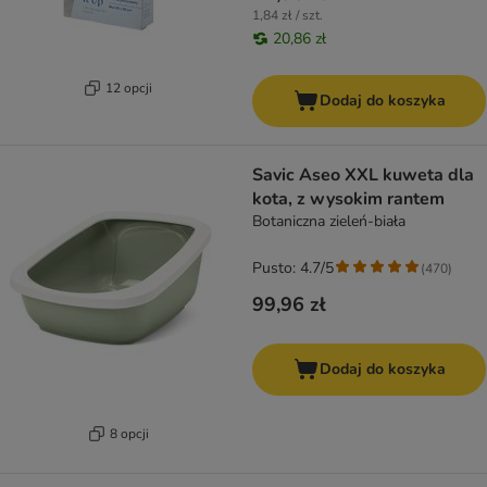
1,84 zł / szt.
20,86 zł
12 opcji
Dodaj do koszyka
Savic Aseo XXL kuweta dla
kota, z wysokim rantem
Botaniczna zieleń-biała
Pusto: 4.7/5
(
470
)
99,96 zł
Dodaj do koszyka
8 opcji