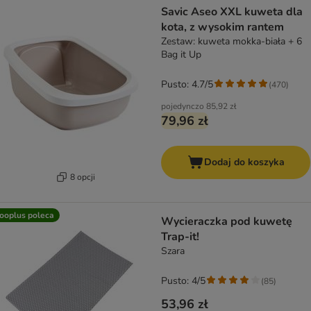
Savic Aseo XXL kuweta dla
kota, z wysokim rantem
Zestaw: kuweta mokka-biała + 6
Bag it Up
Pusto: 4.7/5
(
470
)
pojedynczo
85,92 zł
79,96 zł
Dodaj do koszyka
8 opcji
ooplus poleca
Wycieraczka pod kuwetę
Trap-it!
Szara
Pusto: 4/5
(
85
)
53,96 zł