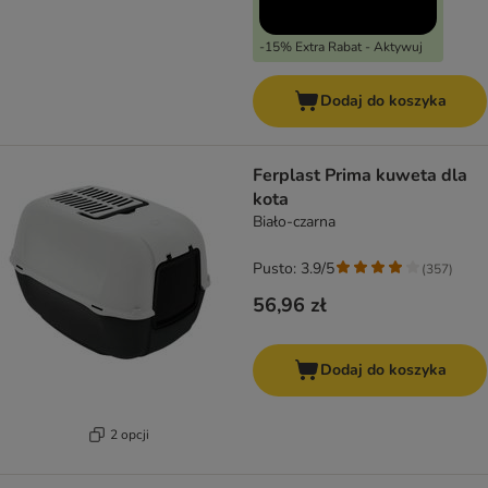
-15% Extra Rabat - Aktywuj
Dodaj do koszyka
Ferplast Prima kuweta dla
kota
Biało-czarna
Pusto: 3.9/5
(
357
)
56,96 zł
Dodaj do koszyka
2 opcji