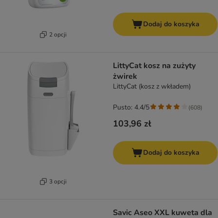
Dodaj do koszyka
2 opcji
LittyCat kosz na zużyty
żwirek
LittyCat (kosz z wkładem)
Pusto: 4.4/5
(
608
)
103,96 zł
Dodaj do koszyka
3 opcji
Savic Aseo XXL kuweta dla