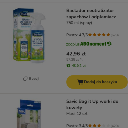
Bactador neutralizator
zapachów i odplamiacz
750 ml (spray)
Pusto: 4.7/5
(
678
)
42,96 zł
57,28 zł / l
40,81 zł
6 opcji
Dodaj do koszyka
Savic Bag it Up worki do
kuwety
Maxi, 12 szt.
Pusto: 3.4/5
(
420
)