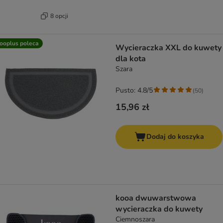
8 opcji
ooplus poleca
Wycieraczka XXL do kuwety
dla kota
Szara
Pusto: 4.8/5
(
50
)
15,96 zł
Dodaj do koszyka
kooa dwuwarstwowa
wycieraczka do kuwety
Ciemnoszara