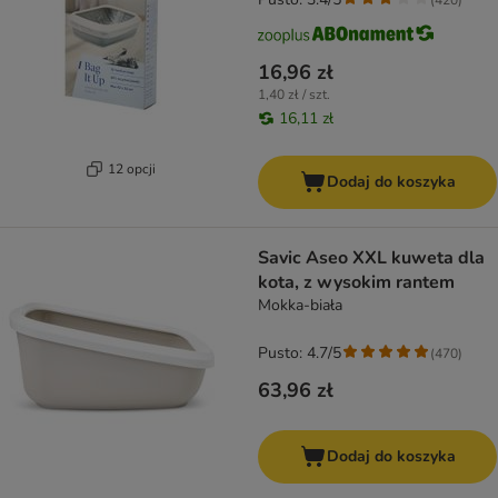
16,96 zł
1,40 zł / szt.
16,11 zł
12 opcji
Dodaj do koszyka
Savic Aseo XXL kuweta dla
kota, z wysokim rantem
Mokka-biała
Pusto: 4.7/5
(
470
)
63,96 zł
Dodaj do koszyka