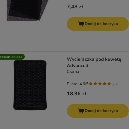
7,48 zł
Dodaj do koszyka
ooplus poleca
Wycieraczka pod kuwetę
Advanced
Czarna
Pusto: 4.6/5
(
70
)
18,96 zł
Dodaj do koszyka