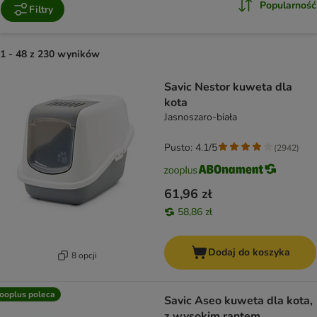
Popularność
Filtry
1 - 48 z 230 wyników
product items have been changed
Savic Nestor kuweta dla
kota
Jasnoszaro-biała
Pusto: 4.1/5
(
2942
)
61,96 zł
58,86 zł
Dodaj do koszyka
8 opcji
ooplus poleca
Savic Aseo kuweta dla kota,
z wysokim rantem