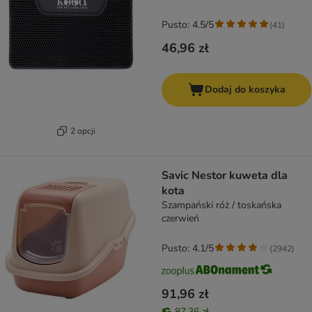
Pusto: 4.5/5
(
41
)
46,96 zł
Dodaj do koszyka
2 opcji
Savic Nestor kuweta dla
kota
Szampański róż / toskańska
czerwień
Pusto: 4.1/5
(
2942
)
91,96 zł
87,36 zł