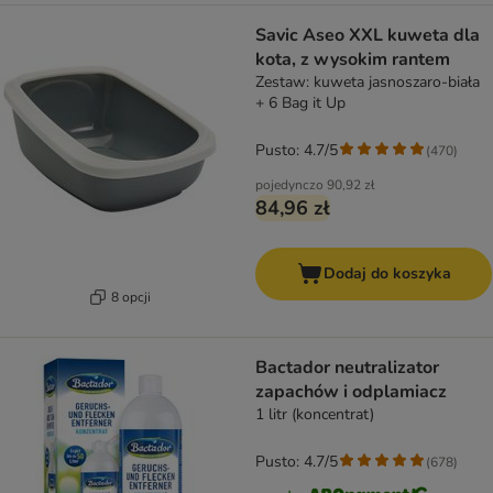
Savic Aseo XXL kuweta dla
kota, z wysokim rantem
Zestaw: kuweta jasnoszaro-biała
+ 6 Bag it Up
Pusto: 4.7/5
(
470
)
pojedynczo
90,92 zł
84,96 zł
Dodaj do koszyka
8 opcji
Bactador neutralizator
zapachów i odplamiacz
1 litr (koncentrat)
Pusto: 4.7/5
(
678
)