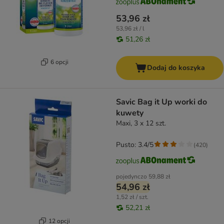
53,96 zł
53,96 zł / l
51,26 zł
6 opcji
Dodaj do koszyka
Savic Bag it Up worki do
kuwety
Maxi, 3 x 12 szt.
Pusto: 3.4/5
(
420
)
pojedynczo
59,88 zł
54,96 zł
1,52 zł / szt.
52,21 zł
12 opcji