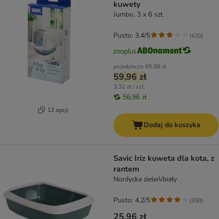
kuwety
Jumbo, 3 x 6 szt.
Pusto: 3.4/5
(
420
)
pojedynczo
65,88 zł
59,96 zł
3,32 zł / szt.
56,96 zł
12 opcji
Dodaj do koszyka
Savic Iriz kuweta dla kota, z
rantem
Nordycka zieleń/biały
Pusto: 4.2/5
(
350
)
25,96 zł