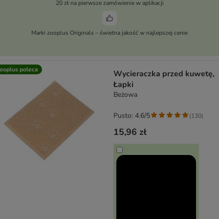
20 zł na pierwsze zamówienie w aplikacji
Marki zooplus Originals – świetna jakość w najlepszej cenie
ooplus poleca
Wycieraczka przed kuwetę,
Łapki
Beżowa
Pusto: 4.6/5
(
130
)
15,96 zł