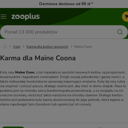
Darmowa dostawa od 99 zł *
Menu
Szukaj
produktów
Koty
Karma dla kotów rasowych
Maine Coon
Karma dla Maine Coona
Koty rasy 
Maine Coon
, czyli największe spośród rasowych kotów, są przyjaznymi, 
towarzyskimi i łagodnymi zwierzętami. Dzięki swojej jedwabistej i gęstej sierści, a 
także niebywałej muskulaturze sprawiają imponujące wrażenie. Koty tej rasy lubią 
się wspinać i ostrzyć pazury, dlatego ważne jest, aby mieć w domu drapak. Rasa ta 
podatna jest na choroby serca (kardiomiopatia przerostowa), a ze względu na ich 
znaczne rozmiary, może być także narażona na choroby stawów. Dlatego bardzo 
istotne jest podawanie kotu karmy dostosowanej do jego potrzeb, która będzie w 
stanie zapobiegać tym chorobom lub ograniczać ich rozwój.