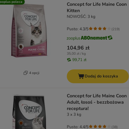
ooplus poleca
Concept for Life Maine Coon
Kitten
NOWOŚĆ: 3 kg
Pusto: 4.3/5
(
219
)
104,96 zł
35,00 zł / kg
99,71 zł
4 opcji
Dodaj do koszyka
Concept for Life Maine Coon
Adult, łosoś - bezzbożowa
receptura!
3 x 3 kg
Pusto: 4.4/5
(
38
)