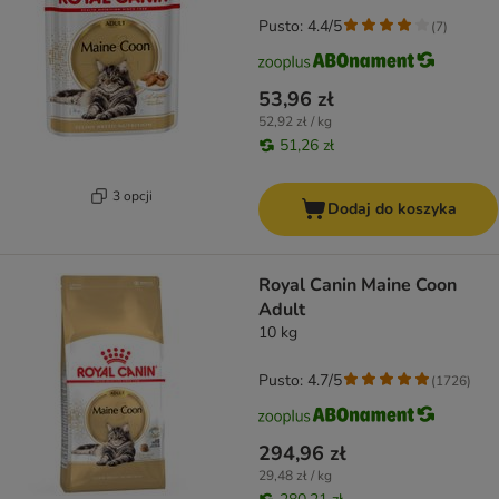
Pusto: 4.4/5
(
7
)
53,96 zł
52,92 zł / kg
51,26 zł
3 opcji
Dodaj do koszyka
Royal Canin Maine Coon
Adult
10 kg
Pusto: 4.7/5
(
1726
)
294,96 zł
29,48 zł / kg