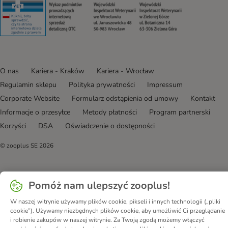
Security
Security
Security
Security
O nas
Kariera - Kraków
Kariera - Wrocław
Regulamin sklepu
Polityka prywatności
Impressum
Corporate Website
Formularz odstąpienia od umowy
Kontakt
Informacje o przesyłce
Metody płatności
Program partnerski
Korzyści
DSA
Oświadczenie o dostępności
© zooplus SE
2026
Pomóż nam ulepszyć zooplus!
W naszej witrynie używamy plików cookie, pikseli i innych technologii („pliki
cookie”). Używamy niezbędnych plików cookie, aby umożliwić Ci przeglądanie
i robienie zakupów w naszej witrynie. Za Twoją zgodą możemy włączyć