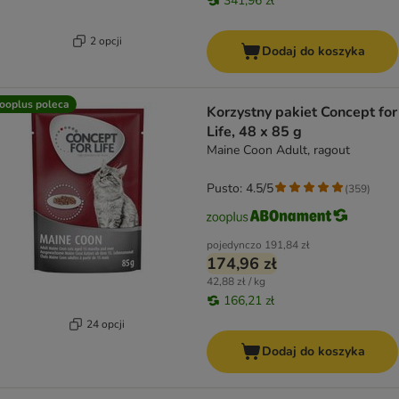
341,96 zł
2 opcji
Dodaj do koszyka
ooplus poleca
Korzystny pakiet Concept for
Life, 48 x 85 g
Maine Coon Adult, ragout
Pusto: 4.5/5
(
359
)
pojedynczo
191,84 zł
174,96 zł
42,88 zł / kg
166,21 zł
24 opcji
Dodaj do koszyka