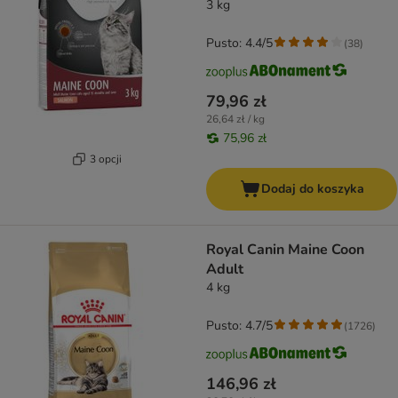
3 kg
Pusto: 4.4/5
(
38
)
79,96 zł
26,64 zł / kg
75,96 zł
3 opcji
Dodaj do koszyka
Royal Canin Maine Coon
Adult
4 kg
Pusto: 4.7/5
(
1726
)
146,96 zł