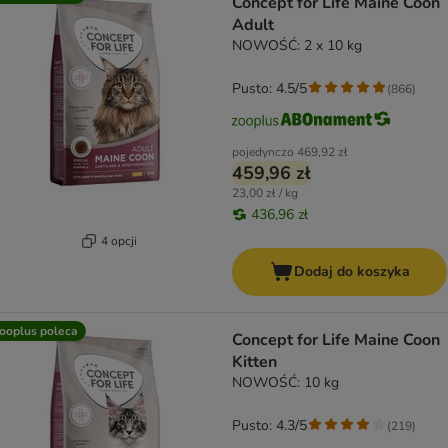
Concept for Life Maine Coon
Adult
NOWOŚĆ: 2 x 10 kg
Pusto: 4.5/5
(
866
)
pojedynczo
469,92 zł
459,96 zł
23,00 zł / kg
436,96 zł
4 opcji
Dodaj do koszyka
ooplus poleca
Concept for Life Maine Coon
Kitten
NOWOŚĆ: 10 kg
Pusto: 4.3/5
(
219
)