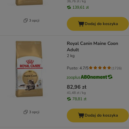
36,76 zł / kg
139,61 zł
3 opcji
Dodaj do koszyka
Royal Canin Maine Coon
Adult
2 kg
Pusto: 4.7/5
(
1726
)
82,96 zł
41,48 zł / kg
78,81 zł
3 opcji
Dodaj do koszyka