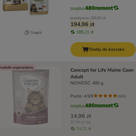
pojedynczo
200,92 zł
194,96 zł
185,21 zł
3 opcji
Dodaj do koszyka
rodukt wyprzedany
Concept for Life Maine Coon
Adult
NOWOŚĆ: 400 g
Pusto: 4.5/5
(
866
)
14,96 zł
37,40 zł / kg
14,21 zł