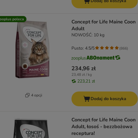
Dodaj do koszyka
ooplus poleca
Concept for Life Maine Coon
Adult
NOWOŚĆ: 10 kg
Pusto: 4.5/5
(
866
)
234,96 zł
23,48 zł / kg
223,21 zł
4 opcji
Dodaj do koszyka
Concept for Life Maine Coon
Adult, łosoś - bezzbożowa
receptura!