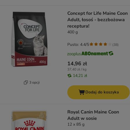
Concept for Life Maine Coon
Adult, łosoś - bezzbożowa
receptura!
400 g
Pusto: 4.4/5
(
38
)
14,96 zł
37,40 zł / kg
14,21 zł
3 opcji
Dodaj do koszyka
Royal Canin Maine Coon
Adult w sosie
12 x 85 g