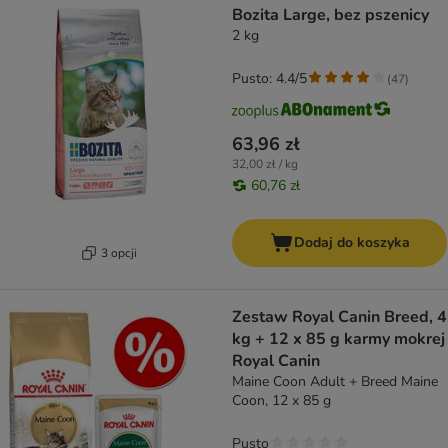
Bozita Large, bez pszenicy
2 kg
Pusto: 4.4/5
(
47
)
63,96 zł
32,00 zł / kg
60,76 zł
Dodaj do koszyka
3 opcji
Zestaw Royal Canin Breed, 4
kg + 12 x 85 g karmy mokrej
Royal Canin
Maine Coon Adult + Breed Maine
Coon, 12 x 85 g
Pusto