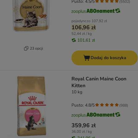
Pusto: 4.5/5
(
5502
)
pojedynczo
107,92 zł
106,96 zł
52,44 zł / kg
101,61 zł
23 opcji
Dodaj do koszyka
Royal Canin Maine Coon
Kitten
10 kg
Pusto: 4.8/5
(
988
)
359,96 zł
36,00 zł / kg