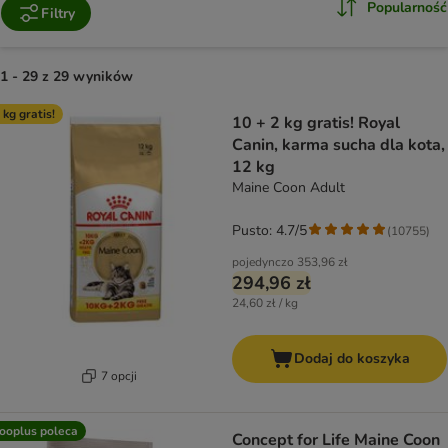
Popularność
Filtry
1 - 29 z 29 wyników
product items have been changed
 kg gratis!
10 + 2 kg gratis! Royal
Canin, karma sucha dla kota,
12 kg
Maine Coon Adult
Pusto: 4.7/5
(
10755
)
pojedynczo
353,96 zł
294,96 zł
24,60 zł / kg
Dodaj do koszyka
7 opcji
ooplus poleca
Concept for Life Maine Coon