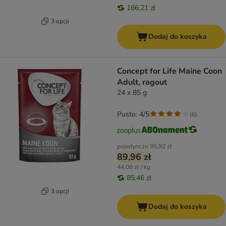
166,21 zł
3 opcji
Dodaj do koszyka
Concept for Life Maine Coon
Adult, ragout
24 x 85 g
Pusto: 4/5
(
6
)
pojedynczo
95,92 zł
89,96 zł
44,08 zł / kg
85,46 zł
3 opcji
Dodaj do koszyka