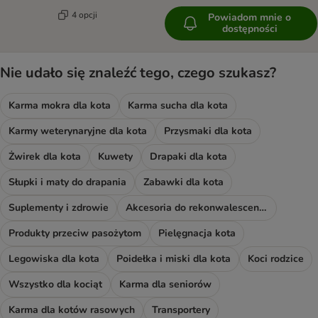
4 opcji
Powiadom mnie o
dostępności
Nie udało się znaleźć tego, czego szukasz?
Karma mokra dla kota
Karma sucha dla kota
Karmy weterynaryjne dla kota
Przysmaki dla kota
Żwirek dla kota
Kuwety
Drapaki dla kota
Słupki i maty do drapania
Zabawki dla kota
Suplementy i zdrowie
Akcesoria do rekonwalescencji
Produkty przeciw pasożytom
Pielęgnacja kota
Legowiska dla kota
Poidełka i miski dla kota
Koci rodzice
Wszystko dla kociąt
Karma dla seniorów
Karma dla kotów rasowych
Transportery