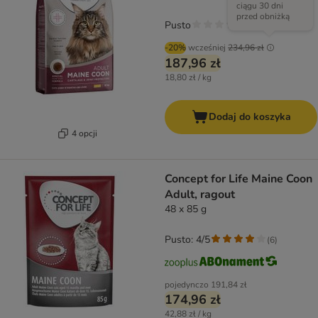
ciągu 30 dni
przed obniżką
Pusto
-20%
wcześniej
234,96 zł
187,96 zł
18,80 zł / kg
Dodaj do koszyka
4 opcji
Concept for Life Maine Coon
Adult, ragout
48 x 85 g
Pusto: 4/5
(
6
)
pojedynczo
191,84 zł
174,96 zł
42,88 zł / kg