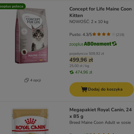
ooplus poleca
Concept for Life Maine Coon
Kitten
NOWOŚĆ: 2 x 10 kg
Pusto: 4.3/5
(
219
)
pojedynczo
509,92 zł
499,96 zł
25,00 zł / kg
474,96 zł
4 opcji
Dodaj do koszyka
Megapakiet Royal Canin, 24
x 85 g
Breed Maine Coon Adult w sosie