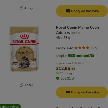
4 opcji
Dodaj do koszyka
Royal Canin Maine Coon
Adult w sosie
48 x 85 g
Pusto: 4.4/5
(
7
)
pojedynczo
215,84 zł
212,96 zł
52,20 zł / kg
202,31 zł
3 opcji
Dodaj do koszyka
ooplus poleca