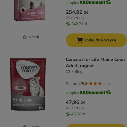
254,96 zł
25,48 zł / kg
242,21 zł
4 opcji
Dodaj do koszyka
Concept for Life Maine Coon
Adult, ragout
12 x 85 g
Pusto: 4/5
(
6
)
47,96 zł
47,00 zł / kg
45,56 zł
3 opcji