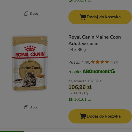
280,21 zł
3 opcji
Dodaj do koszyka
Royal Canin Maine Coon
Adult w sosie
24 x 85 g
Pusto: 4.4/5
(
7
)
pojedynczo
107,92 zł
106,96 zł
52,44 zł / kg
101,61 zł
3 opcji
Dodaj do koszyka