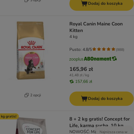
Dodaj do koszyka
Royal Canin Maine Coon
Kitten
4 kg
Pusto: 4.8/5
(
988
)
165,96 zł
41,48 zł / kg
157,66 zł
2 opcji
Dodaj do koszyka
 kg gratis!
8 + 2 kg gratis! Concept for
Life, karma sucha, 10 kg
NOWOŚĆ: Maine Coon Adult
Najniższa cena w