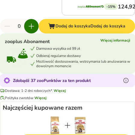
124,92
-15%
Dodaj do koszyka
Dodaj do koszyka
Więcej informacji
zooplus Abonament
Darmowa wysyłka od 99 zł
Odbieraj regularne dostawy
Możliwość dostosowania, wstrzymania lub anulowania w
dowolnym momencie
Zdobądź 37 zooPunktów za ten produkt
Dostawa: 1-2 dni roboczych*.
Więcej
Polityka zwrotów
Więcej
Najczęściej kupowane razem