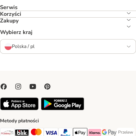
Serwis
Korzyści
Zakupy
Wybierz kraj
Polska / pl
Metody płatności
Przelew
Przelew 
Przelewy24 Payment Method
Blik Payment Method
MasterCard Payment Method
Visa Payment Method
PayPal Payment Method
Apple Pay Payment Method
Klarna Payment Method
Google Pay Paym