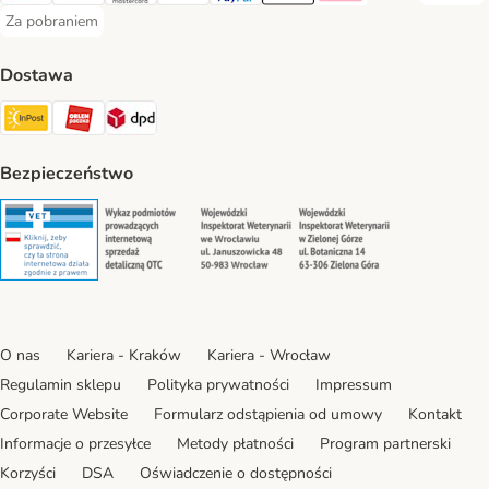
Za pobraniem
Za pobraniem Payment Method
Dostawa
Paczkomat® Shipping Method
ORLEN Paczka Shipping Method
DPD Shipping Method
Bezpieczeństwo
Security
Security
Security
Security
O nas
Kariera - Kraków
Kariera - Wrocław
Regulamin sklepu
Polityka prywatności
Impressum
Corporate Website
Formularz odstąpienia od umowy
Kontakt
Informacje o przesyłce
Metody płatności
Program partnerski
Korzyści
DSA
Oświadczenie o dostępności