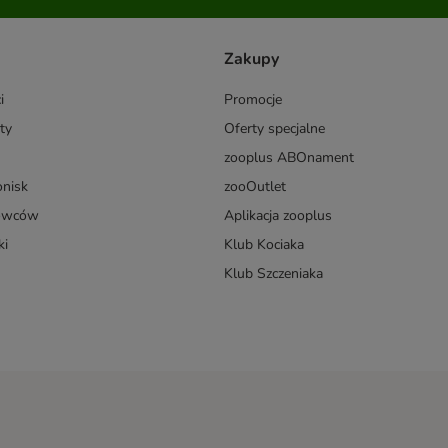
Zakupy
i
Promocje
ty
Oferty specjalne
zooplus ABOnament
onisk
zooOutlet
dowców
Aplikacja zooplus
ki
Klub Kociaka
Klub Szczeniaka