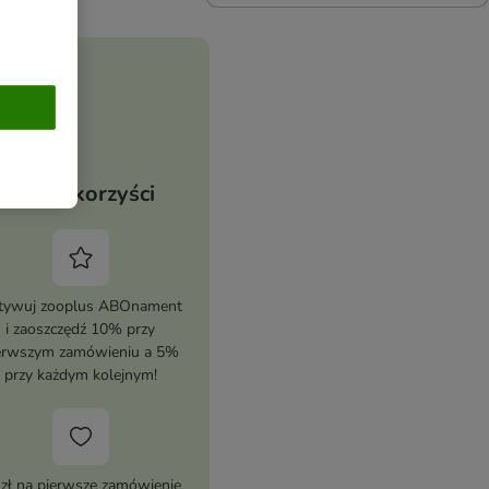
Twoje korzyści
tywuj zooplus ABOnament
i zaoszczędź 10% przy
erwszym zamówieniu a 5%
przy każdym kolejnym!
 zł na pierwsze zamówienie