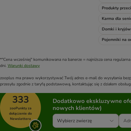
Produkty prze
Karma dla sen
Domki i kryjów
Pojemniki na 
*"Cena wcześniej" komunikowana na banerze = najniższa cena regularna 
dni.
Warunki dostawy
zooplus ma prawo wykorzystywać Twój adres e-mail do wysyłania bezpo
przesyłu zgodnie z taryfą podstawową, kontaktując się z działem obsługi
333
Dodatkowo ekskluzywne ofer
nowych klientów)
zooPunkty za
dołączenie do
Newslettera
Wybierz zwierzę