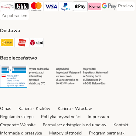
Przelew
Przelew 
Przelewy24 Payment Method
Blik Payment Method
MasterCard Payment Method
Visa Payment Method
PayPal Payment Method
Apple Pay Payment Method
Klarna Payment Method
Google Pay Paym
Za pobraniem
Za pobraniem Payment Method
Dostawa
Paczkomat® Shipping Method
ORLEN Paczka Shipping Method
DPD Shipping Method
Bezpieczeństwo
Security
Security
Security
Security
O nas
Kariera - Kraków
Kariera - Wrocław
Regulamin sklepu
Polityka prywatności
Impressum
Corporate Website
Formularz odstąpienia od umowy
Kontakt
Informacje o przesyłce
Metody płatności
Program partnerski