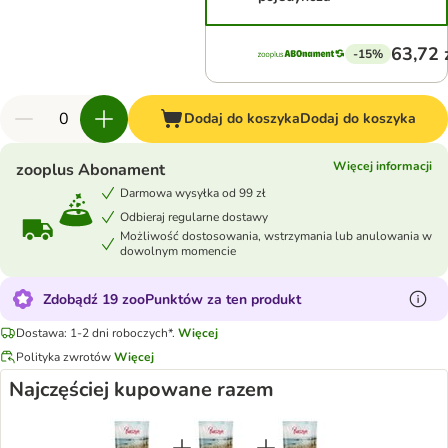
63,72 
-15%
Dodaj do koszyka
Dodaj do koszyka
Więcej informacji
zooplus Abonament
Darmowa wysyłka od 99 zł
Odbieraj regularne dostawy
Możliwość dostosowania, wstrzymania lub anulowania w
dowolnym momencie
Zdobądź 19 zooPunktów za ten produkt
Dostawa: 1-2 dni roboczych*.
Więcej
Polityka zwrotów
Więcej
Najczęściej kupowane razem