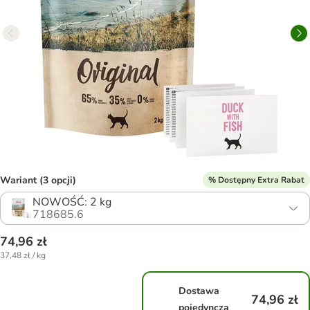
Wariant (3 opcji)
% Dostępny Extra Rabat
NOWOŚĆ: 2 kg
718685.6
74,96 zł
37,48 zł / kg
Dostawa
74,96 zł
pojedyncza