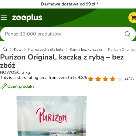
Darmowa dostawa od 99 zł *
Menu
Szukaj
produktów
Koty
Karma sucha dla kota
Karmy bez kurczaka
Purizon Original,
Purizon Original, kaczka z rybą – bez
zbóż
NOWOŚĆ: 2 kg
This is a stars rating area from zero to 5: 4.3/5
(
437
)
Oceń produkt