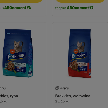
opcji
4 opcji
kies, ryba
Brekkies, wołowina
,5 kg
2 x 15 kg