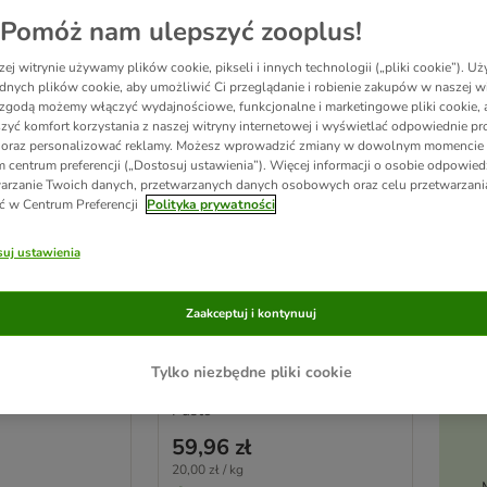
Pomóż nam ulepszyć zooplus!
ej witrynie używamy plików cookie, pikseli i innych technologii („pliki cookie”). 
dnych plików cookie, aby umożliwić Ci przeglądanie i robienie zakupów w naszej wi
zgodą możemy włączyć wydajnościowe, funkcjonalne i marketingowe pliki cookie, 
zyć komfort korzystania z naszej witryny internetowej i wyświetlać odpowiednie pro
 oraz personalizować reklamy. Możesz wprowadzić zmiany w dowolnym momencie
 centrum preferencji („Dostosuj ustawienia”). Więcej informacji o osobie odpowiedz
Ak
arzanie Twoich danych, przetwarzanych danych osobowych oraz celu przetwarzan
ć w Centrum Preferencji
Polityka prywatności
2 opcji
pi
ny Kurczak,
Brekkies Sterilized
uj ustawienia
rzywa
3 kg
Zaakceptuj i kontynuuj
20
Tylko niezbędne pliki cookie
Pusto
59,96 zł
20,00 zł / kg