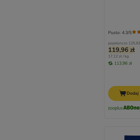
Smilla
Smilla Veterinary Diet
Smolke
SPECIFIC Veterinary Diet
Pusto: 4.3/5
Taste of the Wild
Thrive
pojedynczo
125,92
Trovet
119,96 zł
Ultima
17,12 zł / kg
113,96 zł
Venandi Animal
Virbac Veterinary HPM
Virbac Veterinary HPM (karma
dietetyczna)
Dodaj
Wiejska Zagroda
Wellness Core
Whiskas
Wild Freedom
WOW Cat
Yarrah Bio