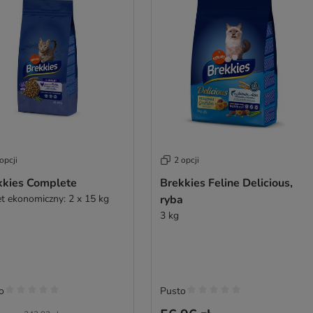
opcji
2 opcji
kkies Complete
Brekkies Feline Delicious,
et ekonomiczny: 2 x 15 kg
ryba
3 kg
o
Pusto