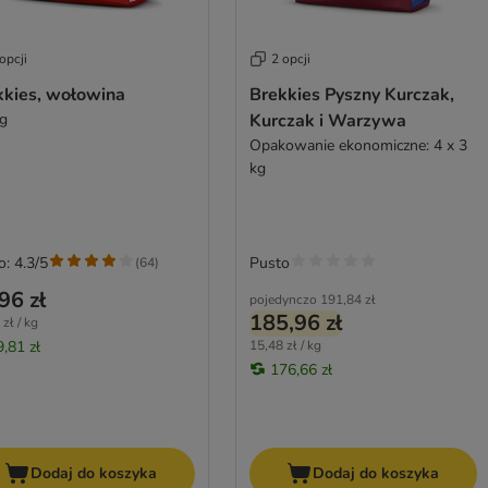
opcji
2 opcji
kkies, wołowina
Brekkies Pyszny Kurczak,
kg
Kurczak i Warzywa
Opakowanie ekonomiczne: 4 x 3
kg
o: 4.3/5
Pusto
(
64
)
96 zł
pojedynczo
191,84 zł
185,96 zł
zł / kg
9,81 zł
15,48 zł / kg
176,66 zł
Dodaj do koszyka
Dodaj do koszyka