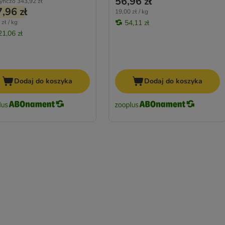
56,96 zł
ynczo
343,92 zł
,96 zł
19,00 zł / kg
zł / kg
54,11 zł
21,06 zł
Dodaj do koszyka
Dodaj do koszyka