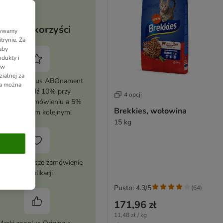
Twoje korzyści
Używamy
trynie. Za
aby
dukty i
 w
ialnej za
tywuj zooplus ABOnament
ia można
i zaoszczędź 10% przy
4 opcji
erwszym zamówieniu a 5%
Brekkies, wołowina
przy każdym kolejnym!
15 kg
 zł na pierwsze zamówienie
w aplikacji
Pusto: 4.3/5
(
64
)
171,96 zł
11,48 zł / kg