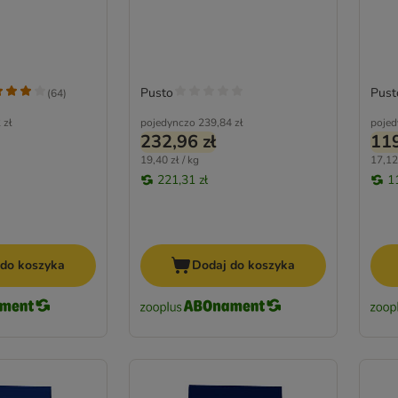
Pusto
Pust
(
64
)
 zł
pojedynczo
239,84 zł
pojed
232,96 zł
119
19,40 zł / kg
17,12 
221,31 zł
1
 do koszyka
Dodaj do koszyka