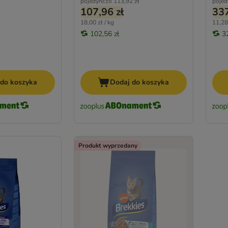
pojedynczo
113,92 zł
pojed
107,96 zł
337
18,00 zł / kg
11,28 
102,56 zł
3
 do koszyka
Dodaj do koszyka
Produkt wyprzedany