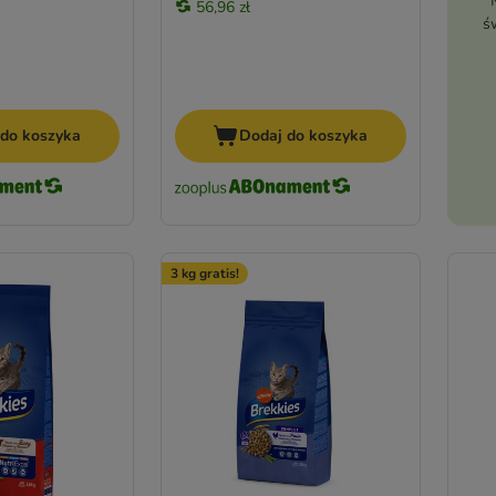
56,96 zł
ś
 do koszyka
Dodaj do koszyka
3 kg gratis!