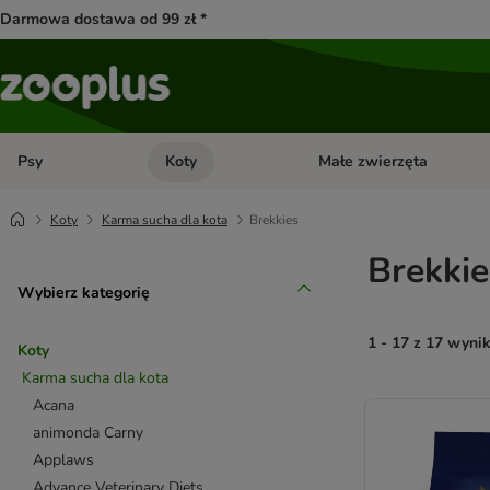
Darmowa dostawa od 99 zł *
Psy
Koty
Małe zwierzęta
Otwórz menu kategorii: Psy
Otwórz menu kategorii: Kot
Koty
Karma sucha dla kota
Brekkies
Brekkie
Wybierz kategorię
1 - 17 z 17 wyni
Koty
Karma sucha dla kota
product items ha
Acana
animonda Carny
Applaws
Advance Veterinary Diets