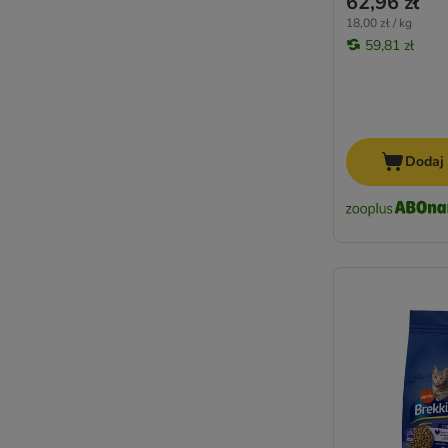
62,96 zł
18,00 zł / kg
59,81 zł
Dodaj