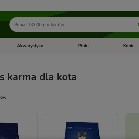
Szukaj
produktów
Akwarystyka
Ptaki
Konie
y
Otwórz menu kategorii: Małe zwierzęta
Otwórz menu kategorii: Akwaryst
Otwórz men
s karma dla kota
ków
ve been changed