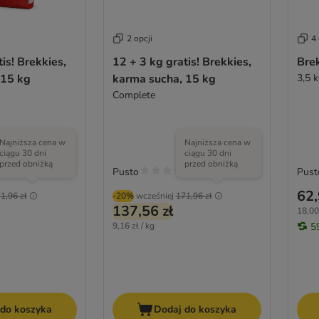
2 opcji
4 
is! Brekkies,
12 + 3 kg gratis! Brekkies,
Bre
 15 kg
karma sucha, 15 kg
3,5 
Complete
Najniższa cena w
Najniższa cena w
ciągu 30 dni
ciągu 30 dni
przed obniżką
przed obniżką
Pusto
Pust
62,
1,96 zł
-20%
wcześniej
171,96 zł
137,56 zł
18,00 
9,16 zł / kg
5
 do koszyka
Dodaj do koszyka