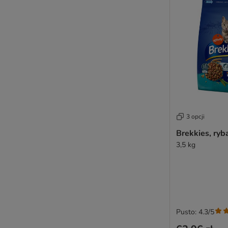
ZiwiPeak
Karmy bez kurczaka
Karmy bezzbożowe
Karmy hipoalergiczne
Karmy o wysokiej zawartości mięsa
3 opcji
Brekkies, ryb
3,5 kg
Pusto: 4.3/5