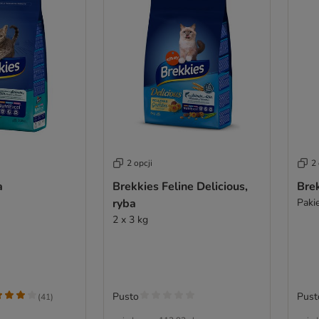
2 opcji
2 
a
Brekkies Feline Delicious,
Bre
ryba
Paki
2 x 3 kg
Pusto
Pust
(
41
)