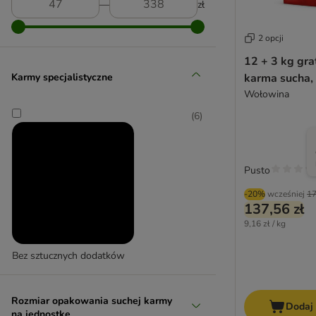
James Wellbeloved
―
zł
Josera
Kattovit - Special Diet
2 opcji
Kitekat
12 + 3 kg grat
Kitty Cat
Karmy specjalistyczne
karma sucha,
Leonardo
Wołowina
Libra
(
6
)
Lily's Kitchen
Lucky Lou
MAC's
Pusto
Markus-Mühle
-20%
wcześniej
17
mera
137,56 zł
Monge
9,16 zł / kg
Natural Greatness
Natural Trainer
Bez sztucznych dodatków
Nature's Variety
Nutriplus
Rozmiar opakowania suchej karmy
Nutrivet
Dodaj
na jednostkę