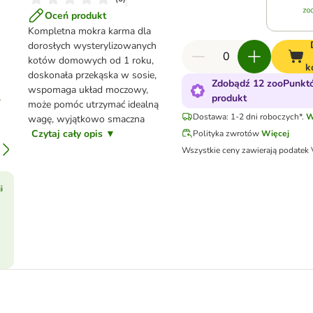
Oceń produkt
Kompletna mokra karma dla
dorosłych wysterylizowanych
kotów domowych od 1 roku,
k
doskonała przekąska w sosie,
Zdobądź 12 zooPunkt
wspomaga układ moczowy,
produkt
może pomóc utrzymać idealną
Dostawa: 1-2 dni roboczych*.
W
wagę, wyjątkowo smaczna
Czytaj cały opis ▼
Polityka zwrotów
Więcej
Wszystkie ceny zawierają podatek
i