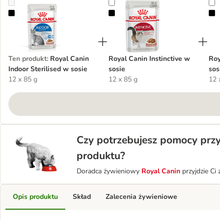
Royal Canin Indoor Sterilised w sosie
Royal Canin Instinctive w sosie
R
Ten produkt
:
Royal Canin
Royal Canin Instinctive w
Roy
Indoor Sterilised w sosie
sosie
sos
12 x 85 g
12 x 85 g
12 
Czy potrzebujesz pomocy prz
produktu?
Doradca żywieniowy
Royal Canin
przyjdzie Ci
Opis produktu
Skład
Zalecenia żywieniowe