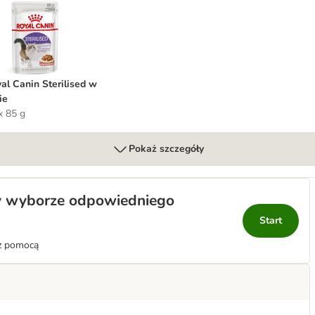
oyal Canin Sterilised w sosie
al Canin Sterilised w
ie
x 85 g
Pokaż szczegóły
y wyborze odpowiedniego
Start
 z pomocą