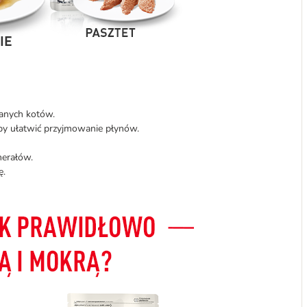
anych kotów.
by ułatwić przyjmowanie płynów.
nerałów.
ę.