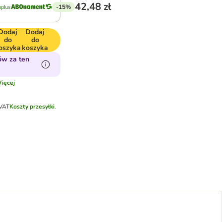
42,48 zł
-15%
Dodaj
Dodaj
do
do
oszyka
koszyka
ów za ten
ięcej
 VAT
Koszty przesyłki
.