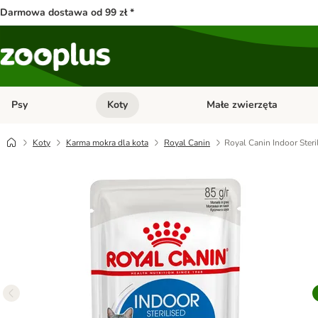
Darmowa dostawa od 99 zł *
Psy
Koty
Małe zwierzęta
Otwórz menu kategorii: Psy
Otwórz menu kategorii: Kot
Koty
Karma mokra dla kota
Royal Canin
Royal Canin Indoor Steri