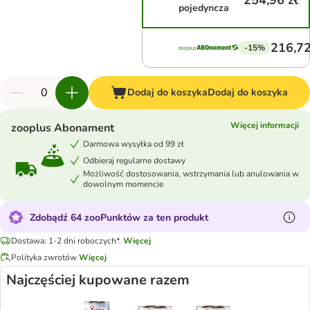
254,96 zł
pojedyncza
216,72
-15%
Dodaj do koszyka
Dodaj do koszyka
Więcej informacji
zooplus Abonament
Darmowa wysyłka od 99 zł
Odbieraj regularne dostawy
Możliwość dostosowania, wstrzymania lub anulowania w
dowolnym momencie
Zdobądź 64 zooPunktów za ten produkt
Dostawa: 1-2 dni roboczych*.
Więcej
Polityka zwrotów
Więcej
Najczęściej kupowane razem