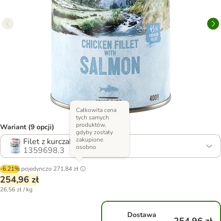
Całkowita cena
tych samych
produktów,
Wariant (9 opcji)
gdyby zostały
zakupione
Filet z kurczaka z łososiem
osobno
1359698.3
-6.21%
pojedynczo
271,84 zł
254,96 zł
26,56 zł / kg
Dostawa