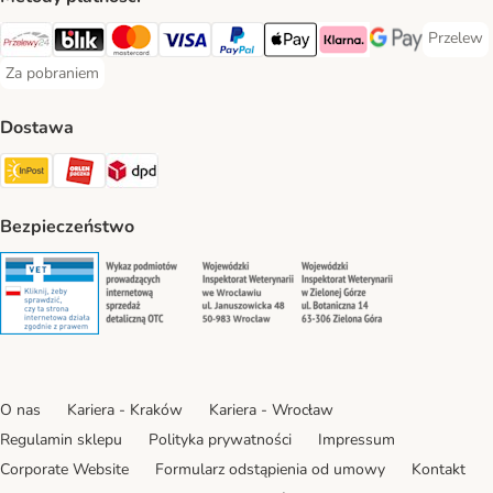
Przelew
Przelew 
Przelewy24 Payment Method
Blik Payment Method
MasterCard Payment Method
Visa Payment Method
PayPal Payment Method
Apple Pay Payment Method
Klarna Payment Method
Google Pay Paym
Za pobraniem
Za pobraniem Payment Method
Dostawa
Paczkomat® Shipping Method
ORLEN Paczka Shipping Method
DPD Shipping Method
Bezpieczeństwo
Security
Security
Security
Security
O nas
Kariera - Kraków
Kariera - Wrocław
Regulamin sklepu
Polityka prywatności
Impressum
Corporate Website
Formularz odstąpienia od umowy
Kontakt