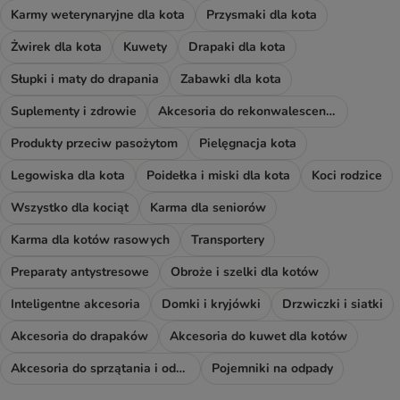
Karmy weterynaryjne dla kota
Przysmaki dla kota
Żwirek dla kota
Kuwety
Drapaki dla kota
Słupki i maty do drapania
Zabawki dla kota
Suplementy i zdrowie
Akcesoria do rekonwalescencji
Produkty przeciw pasożytom
Pielęgnacja kota
Legowiska dla kota
Poidełka i miski dla kota
Koci rodzice
Wszystko dla kociąt
Karma dla seniorów
Karma dla kotów rasowych
Transportery
Preparaty antystresowe
Obroże i szelki dla kotów
Inteligentne akcesoria
Domki i kryjówki
Drzwiczki i siatki
Akcesoria do drapaków
Akcesoria do kuwet dla kotów
Akcesoria do sprzątania i odświeżacze
Pojemniki na odpady