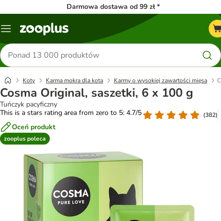
Darmowa dostawa od 99 zł *
Menu
Szukaj
produktów
Koty
Karma mokra dla kota
Karmy o wysokiej zawartości mięsa
C
Cosma Original, saszetki, 6 x 100 g
Tuńczyk pacyficzny
This is a stars rating area from zero to 5: 4.7/5
(
382
)
Oceń produkt
zooplus poleca