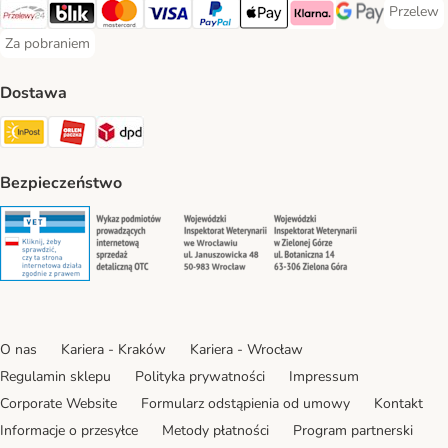
Przelew
Przelew 
Przelewy24 Payment Method
Blik Payment Method
MasterCard Payment Method
Visa Payment Method
PayPal Payment Method
Apple Pay Payment Method
Klarna Payment Method
Google Pay Paym
Za pobraniem
Za pobraniem Payment Method
Dostawa
Paczkomat® Shipping Method
ORLEN Paczka Shipping Method
DPD Shipping Method
Bezpieczeństwo
Security
Security
Security
Security
O nas
Kariera - Kraków
Kariera - Wrocław
Regulamin sklepu
Polityka prywatności
Impressum
Corporate Website
Formularz odstąpienia od umowy
Kontakt
Informacje o przesyłce
Metody płatności
Program partnerski