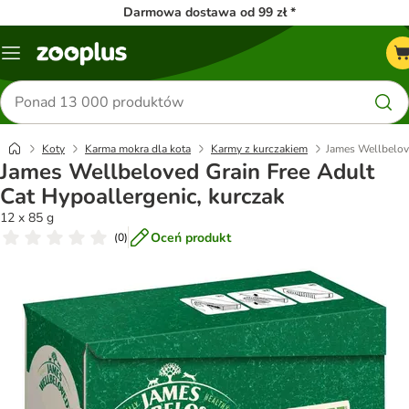
Darmowa dostawa od 99 zł *
Menu
Szukaj
produktów
Koty
Karma mokra dla kota
Karmy z kurczakiem
James Wellbelove
James Wellbeloved Grain Free Adult
Cat Hypoallergenic, kurczak
12 x 85 g
Oceń produkt
(
0
)