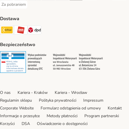
Za pobraniem
Za pobraniem Payment Method
Dostawa
Paczkomat® Shipping Method
ORLEN Paczka Shipping Method
DPD Shipping Method
Bezpieczeństwo
Security
Security
Security
Security
O nas
Kariera - Kraków
Kariera - Wrocław
Regulamin sklepu
Polityka prywatności
Impressum
Corporate Website
Formularz odstąpienia od umowy
Kontakt
Informacje o przesyłce
Metody płatności
Program partnerski
Korzyści
DSA
Oświadczenie o dostępności