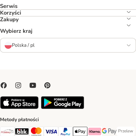
Serwis
Korzyści
Zakupy
Wybierz kraj
Polska / pl
Metody płatności
Przelew
Przelew 
Przelewy24 Payment Method
Blik Payment Method
MasterCard Payment Method
Visa Payment Method
PayPal Payment Method
Apple Pay Payment Method
Klarna Payment Method
Google Pay Paym