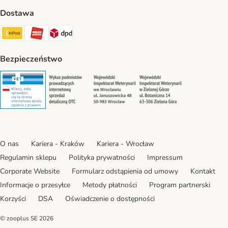
Dostawa
Paczkomat® Shipping Method
ORLEN Paczka Shipping Method
DPD Shipping Method
Bezpieczeństwo
Security
Security
Security
Security
O nas
Kariera - Kraków
Kariera - Wrocław
Regulamin sklepu
Polityka prywatności
Impressum
Corporate Website
Formularz odstąpienia od umowy
Kontakt
Informacje o przesyłce
Metody płatności
Program partnerski
Korzyści
DSA
Oświadczenie o dostępności
© zooplus SE
2026