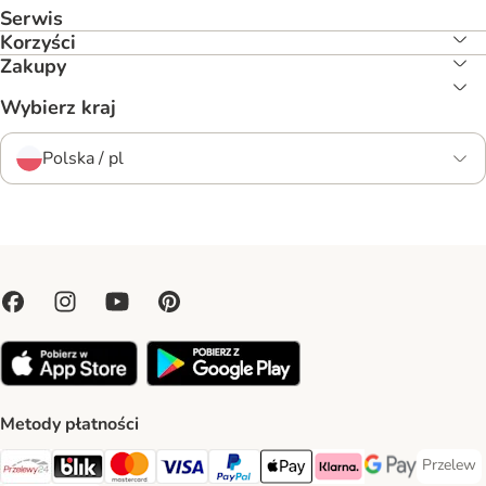
Serwis
Korzyści
Zakupy
Wybierz kraj
Polska / pl
Metody płatności
Przelew
Przelew 
Przelewy24 Payment Method
Blik Payment Method
MasterCard Payment Method
Visa Payment Method
PayPal Payment Method
Apple Pay Payment Method
Klarna Payment Method
Google Pay Paym