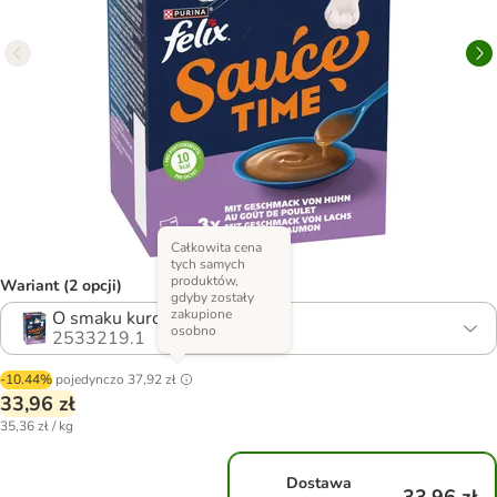
Całkowita cena
tych samych
produktów,
Wariant (2 opcji)
gdyby zostały
zakupione
O smaku kurczaka i łososia
osobno
2533219.1
-10.44%
pojedynczo
37,92 zł
33,96 zł
35,36 zł / kg
Dostawa