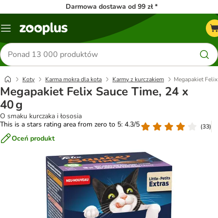
Darmowa dostawa od 99 zł *
Menu
Szukaj
produktów
Koty
Karma mokra dla kota
Karmy z kurczakiem
Megapakiet Felix
Megapakiet Felix Sauce Time, 24 x
40 g
O smaku kurczaka i łososia
This is a stars rating area from zero to 5: 4.3/5
(
33
)
Oceń produkt