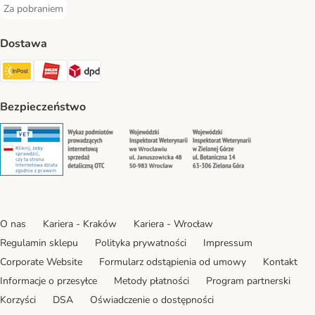
Za pobraniem
Za pobraniem Payment Method
Dostawa
Paczkomat® Shipping Method
ORLEN Paczka Shipping Method
DPD Shipping Method
Bezpieczeństwo
Security
Security
Security
Security
O nas
Kariera - Kraków
Kariera - Wrocław
Regulamin sklepu
Polityka prywatności
Impressum
Corporate Website
Formularz odstąpienia od umowy
Kontakt
Informacje o przesyłce
Metody płatności
Program partnerski
Korzyści
DSA
Oświadczenie o dostępności