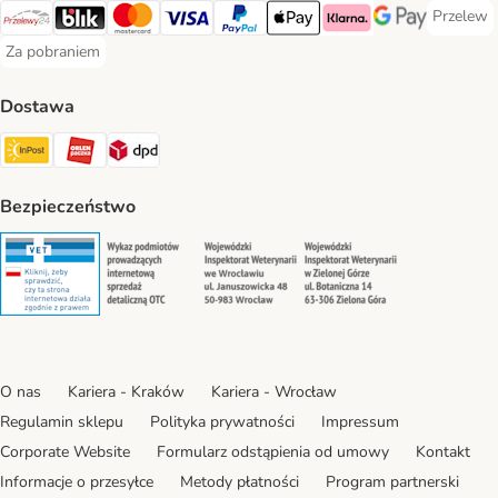
Przelew
Przelew 
Przelewy24 Payment Method
Blik Payment Method
MasterCard Payment Method
Visa Payment Method
PayPal Payment Method
Apple Pay Payment Method
Klarna Payment Method
Google Pay Paym
Za pobraniem
Za pobraniem Payment Method
Dostawa
Paczkomat® Shipping Method
ORLEN Paczka Shipping Method
DPD Shipping Method
Bezpieczeństwo
Security
Security
Security
Security
O nas
Kariera - Kraków
Kariera - Wrocław
Regulamin sklepu
Polityka prywatności
Impressum
Corporate Website
Formularz odstąpienia od umowy
Kontakt
Informacje o przesyłce
Metody płatności
Program partnerski