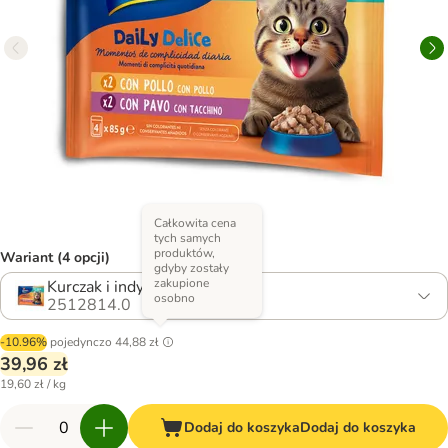
Całkowita cena
tych samych
produktów,
Wariant (4 opcji)
gdyby zostały
zakupione
Kurczak i indyk
osobno
2512814.0
-10.96%
pojedynczo
44,88 zł
39,96 zł
19,60 zł / kg
Dodaj do koszyka
Dodaj do koszyka