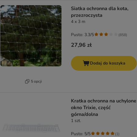
Siatka ochronna dla kota,
przezroczysta
4 x 3 m
Pusto: 3.3/5
(
858
)
27,96 zł
Dodaj do koszyka
5 opcji
Kratka ochronna na uchylone
okno Trixie, część
górna/dolna
1 szt.
Pusto: 5/5
(
1
)