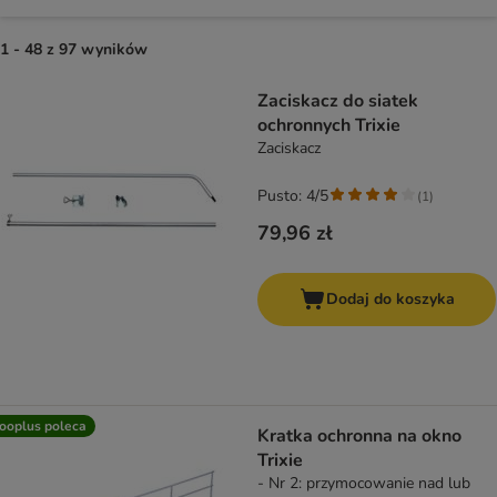
1 - 48 z 97 wyników
product items have been changed
Zaciskacz do siatek
ochronnych Trixie
Zaciskacz
Pusto: 4/5
(
1
)
79,96 zł
Dodaj do koszyka
ooplus poleca
Kratka ochronna na okno
Trixie
- Nr 2: przymocowanie nad lub