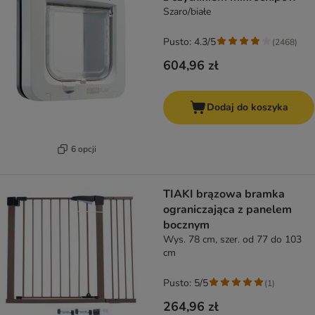
Szaro/białe
Pusto: 4.3/5
(
2468
)
604,96 zł
Dodaj do koszyka
6 opcji
TIAKI brązowa bramka
ograniczająca z panelem
bocznym
Wys. 78 cm, szer. od 77 do 103
cm
Pusto: 5/5
(
1
)
264,96 zł