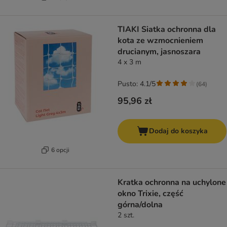
TIAKI Siatka ochronna dla
kota ze wzmocnieniem
drucianym, jasnoszara
4 x 3 m
Pusto: 4.1/5
(
64
)
95,96 zł
Dodaj do koszyka
6 opcji
Kratka ochronna na uchylone
okno Trixie, część
górna/dolna
2 szt.