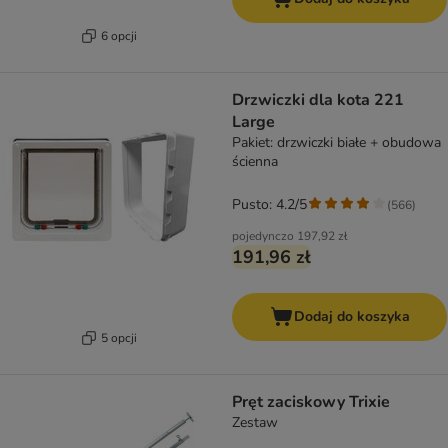
6 opcji
Drzwiczki dla kota 221
Large
Pakiet: drzwiczki białe + obudowa
ścienna
Pusto: 4.2/5
(
566
)
pojedynczo
197,92 zł
191,96 zł
Dodaj do koszyka
5 opcji
Pręt zaciskowy Trixie
Zestaw