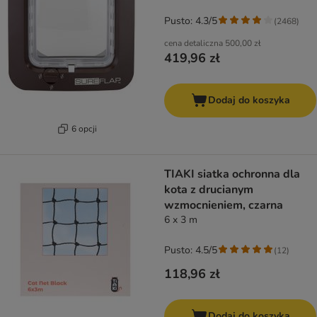
Pusto: 4.3/5
(
2468
)
cena detaliczna
500,00 zł
419,96 zł
Dodaj do koszyka
6 opcji
TIAKI siatka ochronna dla
kota z drucianym
wzmocnieniem, czarna
6 x 3 m
Pusto: 4.5/5
(
12
)
118,96 zł
Dodaj do koszyka