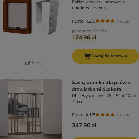
Pakiet: drzwiczki brązowe +
obudowa ścienna
Pusto: 4.2/5
(
566
)
pojedynczo
180,92 zł
174,96 zł
Dodaj do koszyka
5 opcji
Savic, bramka dla psów z
drzwiczkami dla kota
Dł. x wys. x szer.: 75 - 84 x 107 x
4,5 cm
Pusto: 4.1/5
(
369
)
347,96 zł