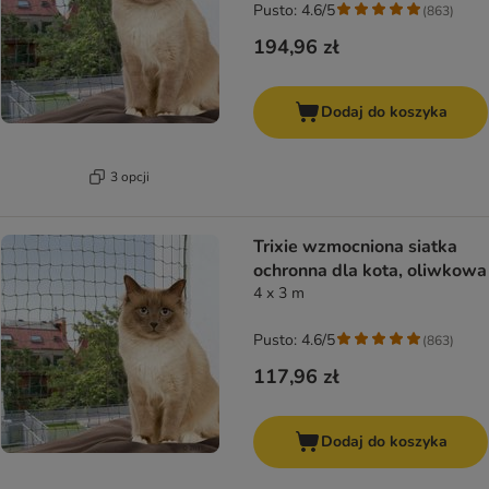
Pusto: 4.6/5
(
863
)
194,96 zł
Dodaj do koszyka
3 opcji
Trixie wzmocniona siatka
ochronna dla kota, oliwkowa
4 x 3 m
Pusto: 4.6/5
(
863
)
117,96 zł
Dodaj do koszyka