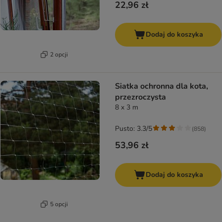
22,96 zł
Dodaj do koszyka
2 opcji
Siatka ochronna dla kota,
przezroczysta
8 x 3 m
Pusto: 3.3/5
(
858
)
53,96 zł
Dodaj do koszyka
5 opcji