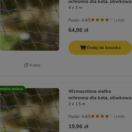
ochronna dla kota, oliwkowa
4 x 3 m
Pusto: 4.4/5
(
1458
)
64,96 zł
Dodaj do koszyka
5 opcji
ooplus poleca
Wzmocniona siatka
ochronna dla kota, oliwkowa
2 x 1,5 m
Pusto: 4.4/5
(
1458
)
19,96 zł