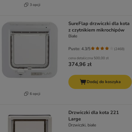
3 opcji
SureFlap drzwiczki dla kota
z czytnikiem mikrochipów
Białe
Pusto: 4.3/5
(
2468
)
cena detaliczna
500,00 zł
374,96 zł
Dodaj do koszyka
6 opcji
Drzwiczki dla kota 221
Large
Drzwiczki, białe