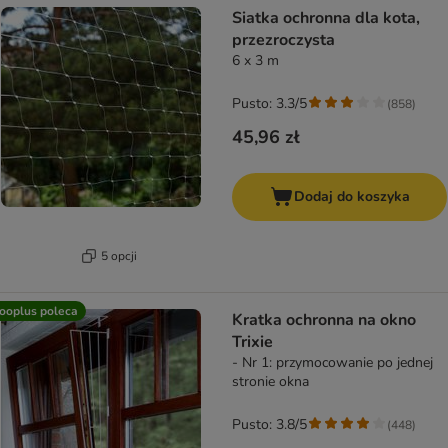
Siatka ochronna dla kota,
przezroczysta
6 x 3 m
Pusto: 3.3/5
(
858
)
45,96 zł
Dodaj do koszyka
5 opcji
ooplus poleca
Kratka ochronna na okno
Trixie
- Nr 1: przymocowanie po jednej
stronie okna
Pusto: 3.8/5
(
448
)