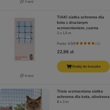
3 opcji
TIAKI siatka ochronna dla
kota z drucianym
wzmocnieniem, czarna
2 x 1,5 m
Pusto: 4.5/5
(
12
)
22,96 zł
Dodaj do koszyka
6 opcji
Trixie wzmocniona siatka
ochronna dla kota, oliwkowa
8 x 3 m