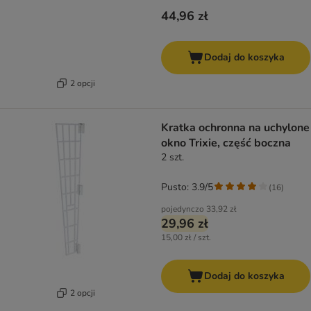
44,96 zł
Dodaj do koszyka
2 opcji
Kratka ochronna na uchylone
okno Trixie, część boczna
2 szt.
Pusto: 3.9/5
(
16
)
pojedynczo
33,92 zł
29,96 zł
15,00 zł / szt.
Dodaj do koszyka
2 opcji