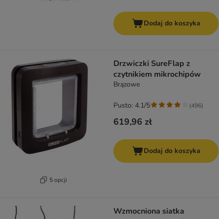
Dodaj do koszyka
Drzwiczki SureFlap z
czytnikiem mikrochipów
Brązowe
Pusto: 4.1/5
(
496
)
619,96 zł
Dodaj do koszyka
5 opcji
Wzmocniona siatka