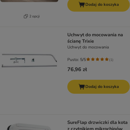
Dodaj do koszyka
2 opcji
Uchwyt do mocowania na
ścianę Trixie
Uchwyt do mocowania
Pusto: 5/5
(
1
)
76,96 zł
Dodaj do koszyka
SureFlap drzwiczki dla kota
z czytnikiem mikrochipów