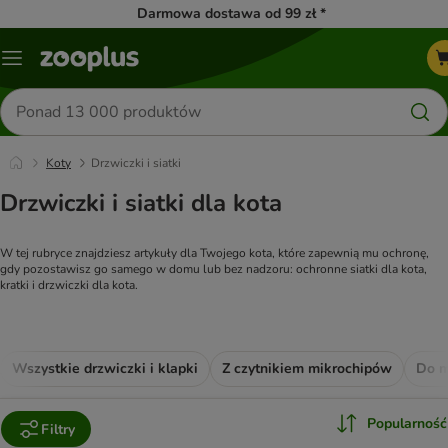
Darmowa dostawa od 99 zł *
Menu
Szukaj
produktów
Koty
Drzwiczki i siatki
Drzwiczki i siatki dla kota
W tej rubryce znajdziesz artykuły dla Twojego kota, które zapewnią mu ochronę, 
gdy pozostawisz go samego w domu lub bez nadzoru: ochronne siatki dla kota, 
kratki i drzwiczki dla kota.
Wszystkie drzwiczki i klapki
Z czytnikiem mikrochipów
Do m
Popularność
Filtry