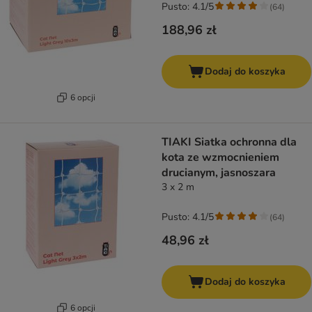
Pusto: 4.1/5
(
64
)
188,96 zł
Dodaj do koszyka
6 opcji
TIAKI Siatka ochronna dla
kota ze wzmocnieniem
drucianym, jasnoszara
3 x 2 m
Pusto: 4.1/5
(
64
)
48,96 zł
Dodaj do koszyka
6 opcji