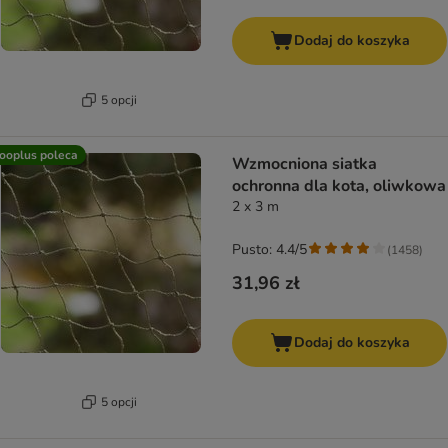
Dodaj do koszyka
5 opcji
ooplus poleca
Wzmocniona siatka
ochronna dla kota, oliwkowa
2 x 3 m
Pusto: 4.4/5
(
1458
)
31,96 zł
Dodaj do koszyka
5 opcji