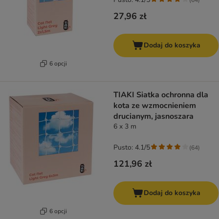
27,96 zł
Dodaj do koszyka
6 opcji
TIAKI Siatka ochronna dla
kota ze wzmocnieniem
drucianym, jasnoszara
6 x 3 m
Pusto: 4.1/5
(
64
)
121,96 zł
Dodaj do koszyka
6 opcji