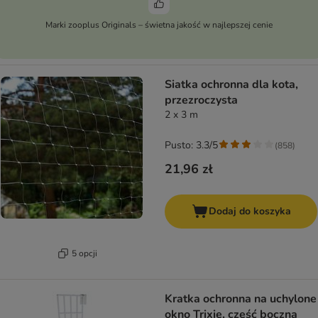
Marki zooplus Originals – świetna jakość w najlepszej cenie
Siatka ochronna dla kota,
przezroczysta
2 x 3 m
Pusto: 3.3/5
(
858
)
21,96 zł
Dodaj do koszyka
5 opcji
Kratka ochronna na uchylone
okno Trixie, część boczna