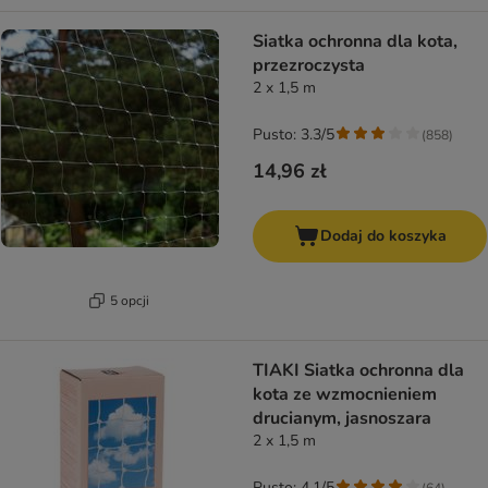
Siatka ochronna dla kota,
przezroczysta
2 x 1,5 m
Pusto: 3.3/5
(
858
)
14,96 zł
Dodaj do koszyka
5 opcji
TIAKI Siatka ochronna dla
kota ze wzmocnieniem
drucianym, jasnoszara
2 x 1,5 m
Pusto: 4.1/5
(
64
)