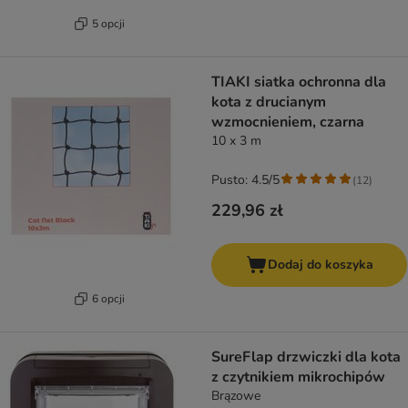
5 opcji
TIAKI siatka ochronna dla
kota z drucianym
wzmocnieniem, czarna
10 x 3 m
Pusto: 4.5/5
(
12
)
229,96 zł
Dodaj do koszyka
6 opcji
SureFlap drzwiczki dla kota
z czytnikiem mikrochipów
Brązowe