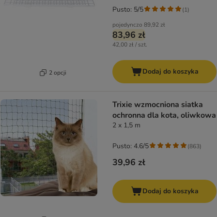
Pusto: 5/5
(
1
)
pojedynczo
89,92 zł
83,96 zł
42,00 zł / szt.
Dodaj do koszyka
2 opcji
Trixie wzmocniona siatka
ochronna dla kota, oliwkowa
2 x 1,5 m
Pusto: 4.6/5
(
863
)
39,96 zł
Dodaj do koszyka