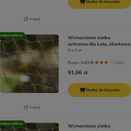
Dodaj do koszyka
5 opcji
ooplus poleca
Wzmocniona siatka
ochronna dla kota, oliwkowa
6 x 3 m
Pusto: 4.4/5
(
1458
)
91,96 zł
Dodaj do koszyka
5 opcji
ooplus poleca
Wzmocniona siatka