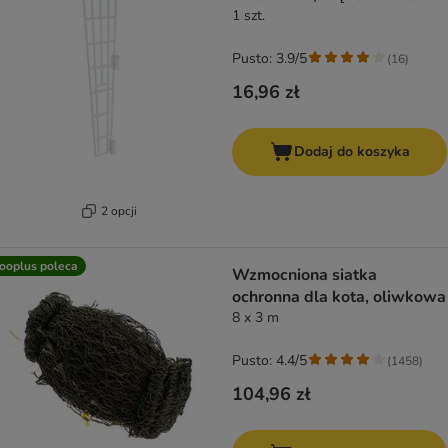
1 szt.
Pusto: 3.9/5
(
16
)
16,96 zł
Dodaj do koszyka
2 opcji
ooplus poleca
Wzmocniona siatka
ochronna dla kota, oliwkowa
8 x 3 m
Pusto: 4.4/5
(
1458
)
104,96 zł