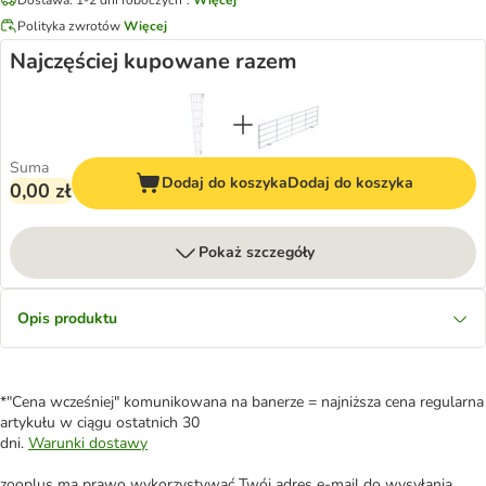
Polityka zwrotów
Więcej
Najczęściej kupowane razem
Suma
Dodaj do koszyka
Dodaj do koszyka
0,00 zł
Pokaż szczegóły
Opis produktu
*"Cena wcześniej" komunikowana na banerze = najniższa cena regularna
artykułu w ciągu ostatnich 30
dni.
Warunki dostawy
zooplus ma prawo wykorzystywać Twój adres e-mail do wysyłania