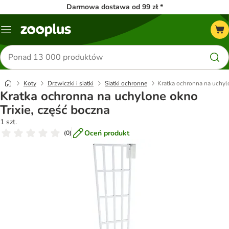
Darmowa dostawa od 99 zł *
Menu
Szukaj
produktów
Koty
Drzwiczki i siatki
Siatki ochronne
Kratka ochronna na uchylo
Kratka ochronna na uchylone okno
Trixie, część boczna
1 szt.
Oceń produkt
(
0
)