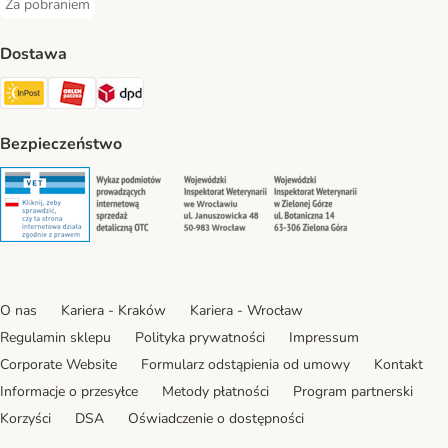
Za pobraniem
Za pobraniem Payment Method
Dostawa
Paczkomat® Shipping Method
ORLEN Paczka Shipping Method
DPD Shipping Method
Bezpieczeństwo
Security
Security
Security
Security
O nas
Kariera - Kraków
Kariera - Wrocław
Regulamin sklepu
Polityka prywatności
Impressum
Corporate Website
Formularz odstąpienia od umowy
Kontakt
Informacje o przesyłce
Metody płatności
Program partnerski
Korzyści
DSA
Oświadczenie o dostępności