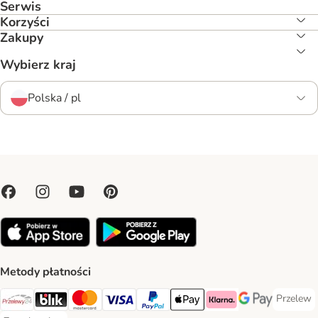
Serwis
Korzyści
Zakupy
Wybierz kraj
Polska / pl
Metody płatności
Przelew
Przelew 
Przelewy24 Payment Method
Blik Payment Method
MasterCard Payment Method
Visa Payment Method
PayPal Payment Method
Apple Pay Payment Method
Klarna Payment Method
Google Pay Paym