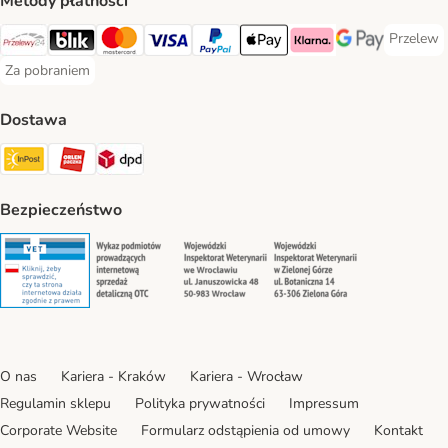
Metody płatności
Przelew
Przelew 
Przelewy24 Payment Method
Blik Payment Method
MasterCard Payment Method
Visa Payment Method
PayPal Payment Method
Apple Pay Payment Method
Klarna Payment Method
Google Pay Paym
Za pobraniem
Za pobraniem Payment Method
Dostawa
Paczkomat® Shipping Method
ORLEN Paczka Shipping Method
DPD Shipping Method
Bezpieczeństwo
Security
Security
Security
Security
O nas
Kariera - Kraków
Kariera - Wrocław
Regulamin sklepu
Polityka prywatności
Impressum
Corporate Website
Formularz odstąpienia od umowy
Kontakt