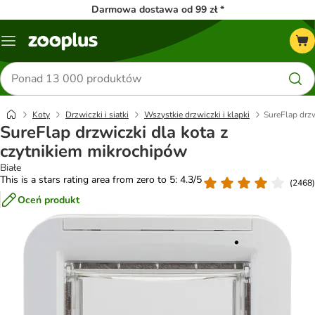
Darmowa dostawa od 99 zł *
Menu
Szukaj
produktów
Koty
Drzwiczki i siatki
Wszystkie drzwiczki i klapki
SureFlap drzw
SureFlap drzwiczki dla kota z
czytnikiem mikrochipów
Białe
This is a stars rating area from zero to 5: 4.3/5
(
2468
)
Oceń produkt