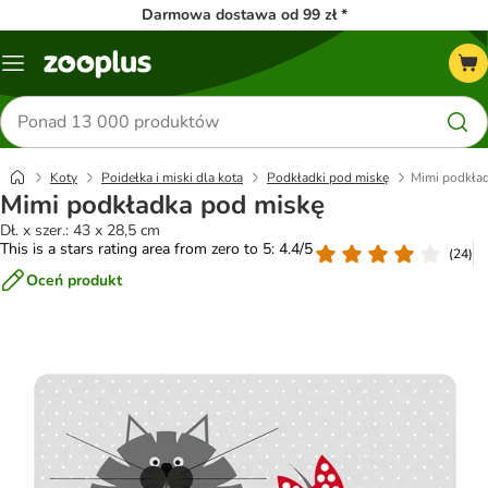
Darmowa dostawa od 99 zł *
Menu
Szukaj
produktów
Koty
Poidełka i miski dla kota
Podkładki pod miskę
Mimi podkła
Mimi podkładka pod miskę
Dł. x szer.: 43 x 28,5 cm
This is a stars rating area from zero to 5: 4.4/5
(
24
)
Oceń produkt