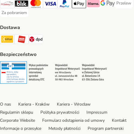
Przelew
Przelew 
Przelewy24 Payment Method
Blik Payment Method
MasterCard Payment Method
Visa Payment Method
PayPal Payment Method
Apple Pay Payment Method
Klarna Payment Method
Google Pay Paym
Za pobraniem
Za pobraniem Payment Method
Dostawa
Paczkomat® Shipping Method
ORLEN Paczka Shipping Method
DPD Shipping Method
Bezpieczeństwo
Security
Security
Security
Security
O nas
Kariera - Kraków
Kariera - Wrocław
Regulamin sklepu
Polityka prywatności
Impressum
Corporate Website
Formularz odstąpienia od umowy
Kontakt
Informacje o przesyłce
Metody płatności
Program partnerski