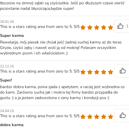
tłoczone na zimno) ząbki są czyściutkie. Jeśli po dłuższym czasie sierść
pozostanie nadal błyszcząca,będzie super!
16.01.16
1
This is a stars rating area from zero to 5: 5/5
Super karma
Rewelacja, mój piesek nie chciał jeść żadnej suchej karmy aż do teraz.
Gryzie, czyści zęby i nawet woli ją od mokrej! Polecam wszystkim
wybrednym psom i ich właścicielom ;)
22.12.15
This is a stars rating area from zero to 5: 5/5
Super!
bardzo dobra karma, psina zjada z apetytem, a raczej jest wybredna co
do karm. Zarówno sucha jak i mokra tej firmy bardzo przypadła do
gustu :) a ja jestem zadowolona z ceny karmy i kondycji psa :)
24.04.15
This is a stars rating area from zero to 5: 5/5
dobra karma