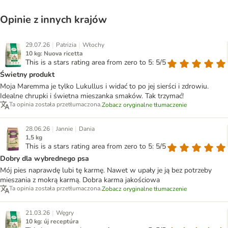
Opinie z innych krajów
|
|
29.07.26
Patrizia
Włochy
10 kg: Nuova ricetta
This is a stars rating area from zero to 5: 5/5
Świetny produkt
Moja Maremma je tylko Lukullus i widać to po jej sierści i zdrowiu.
Idealne chrupki i świetna mieszanka smaków. Tak trzymać!
Ta opinia została przetłumaczona.
Zobacz oryginalne tłumaczenie
|
|
28.06.26
Jannie
Dania
1,5 kg
This is a stars rating area from zero to 5: 5/5
Dobry dla wybrednego psa
Mój pies naprawdę lubi tę karmę. Nawet w upały je ją bez potrzeby
mieszania z mokrą karmą. Dobra karma jakościowa
Ta opinia została przetłumaczona.
Zobacz oryginalne tłumaczenie
|
21.03.26
Węgry
10 kg: új receptúra