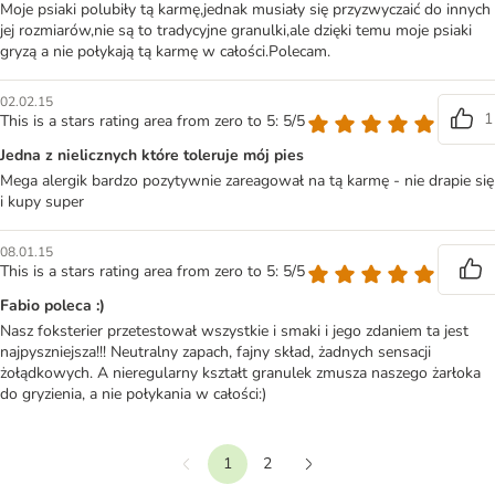
Moje psiaki polubiły tą karmę,jednak musiały się przyzwyczaić do innych
jej rozmiarów,nie są to tradycyjne granulki,ale dzięki temu moje psiaki
gryzą a nie połykają tą karmę w całości.Polecam.
02.02.15
1
This is a stars rating area from zero to 5: 5/5
Jedna z nielicznych które toleruje mój pies
Mega alergik bardzo pozytywnie zareagował na tą karmę - nie drapie się
i kupy super
08.01.15
This is a stars rating area from zero to 5: 5/5
Fabio poleca :)
Nasz foksterier przetestował wszystkie i smaki i jego zdaniem ta jest
najpyszniejsza!!! Neutralny zapach, fajny skład, żadnych sensacji
żołądkowych. A nieregularny kształt granulek zmusza naszego żarłoka
do gryzienia, a nie połykania w całości:)
1
2
Wstecz
Dalej