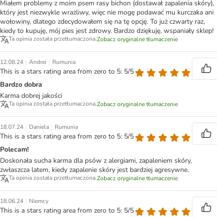
Miałem problemy z moim psem rasy bichon (dostawał zapalenia skóry),
który jest niezwykle wrażliwy, więc nie mogę podawać mu kurczaka ani
wołowiny, dlatego zdecydowałem się na tę opcję. To już czwarty raz,
kiedy to kupuję, mój pies jest zdrowy. Bardzo dziękuję, wspaniały sklep!
Ta opinia została przetłumaczona.
Zobacz oryginalne tłumaczenie
|
|
12.08.24
Andrei
Rumunia
This is a stars rating area from zero to 5: 5/5
Bardzo dobra
Karma dobrej jakości
Ta opinia została przetłumaczona.
Zobacz oryginalne tłumaczenie
|
|
18.07.24
Daniela
Rumunia
This is a stars rating area from zero to 5: 5/5
Polecam!
Doskonała sucha karma dla psów z alergiami, zapaleniem skóry,
zwłaszcza latem, kiedy zapalenie skóry jest bardziej agresywne.
Ta opinia została przetłumaczona.
Zobacz oryginalne tłumaczenie
|
18.06.24
Niemcy
This is a stars rating area from zero to 5: 5/5