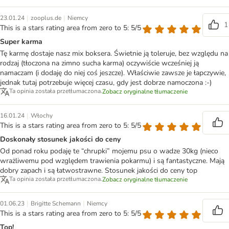
|
|
23.01.24
zooplus.de
Niemcy
1
This is a stars rating area from zero to 5: 5/5
Super karma
Tę karmę dostaje nasz mix boksera. Świetnie ją toleruje, bez względu na
rodzaj (tłoczona na zimno sucha karma) oczywiście wcześniej ją
namaczam (i dodaję do niej coś jeszcze). Właściwie zawsze je łapczywie,
jednak tutaj potrzebuje więcej czasu, gdy jest dobrze namoczona :-)
Ta opinia została przetłumaczona.
Zobacz oryginalne tłumaczenie
|
16.01.24
Włochy
This is a stars rating area from zero to 5: 5/5
Doskonały stosunek jakości do ceny
Od ponad roku podaję te “chrupki” mojemu psu o wadze 30kg (nieco
wrażliwemu pod względem trawienia pokarmu) i są fantastyczne. Mają
dobry zapach i są łatwostrawne. Stosunek jakości do ceny top
Ta opinia została przetłumaczona.
Zobacz oryginalne tłumaczenie
|
|
01.06.23
Brigitte Schemann
Niemcy
This is a stars rating area from zero to 5: 5/5
Top!