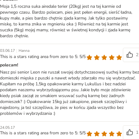
Moja 1,5 roczna suka airedale terier (20kg) jest na tej karmie od
pewnego czasu. Bardzo polecam, pies jest pełen energii, sierść ładna,
kupy małe, a pies bardzo chętnie zjada karmę. Jak tylko postawimy
miskę, to karma znika w mgnieniu oka :) Również na tej karmie jest
suczka (5kg) mojej mamy, również w świetnej kondycji i zjada karmę
bardzo chętnie.
|
03.06.17
Hanna
2
This is a stars rating area from zero to 5: 5/5
polecam!
Nasz psi senior Leon nie ruszał swojej dotychczasowej suchej karmy bez
domieszki mięska z puszki a nawet wtedy zdarzało mu się wybrzydzać.
Kupiłam na próbę 1,5kg opakowanie karmy Lukullus i bez nadziei
podałam naszemu wybrzydzającemu psu. Jakie było moje zdziwienie
kiedy psiak zaczął ze smakiem wsuwać suchą karmę bez żadnych
domieszek? :) Opakowanie 15kg już zakupione, piesek szczęśliwy i
najedzony, ja też szczęśliwa, że pies w końcu zjada wszystko bez
problemów i wybrzydzania :)
24.05.17
1
This is a stars rating area from zero to 5: 5/5