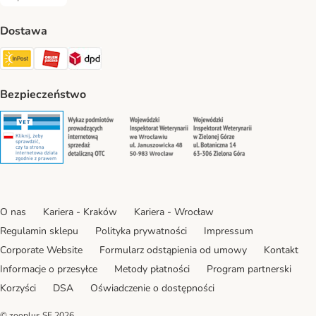
Za pobraniem Payment Method
Dostawa
Paczkomat® Shipping Method
ORLEN Paczka Shipping Method
DPD Shipping Method
Bezpieczeństwo
Security
Security
Security
Security
O nas
Kariera - Kraków
Kariera - Wrocław
Regulamin sklepu
Polityka prywatności
Impressum
Corporate Website
Formularz odstąpienia od umowy
Kontakt
Informacje o przesyłce
Metody płatności
Program partnerski
Korzyści
DSA
Oświadczenie o dostępności
© zooplus SE
2026