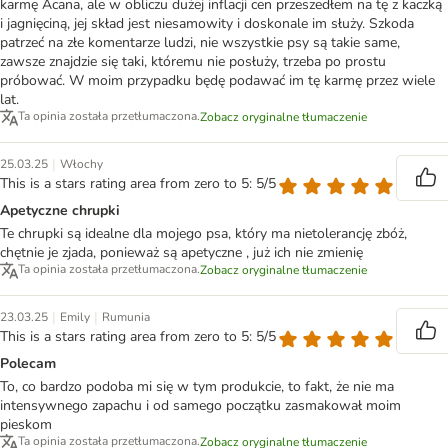
karmę Acana, ale w obliczu dużej inflacji cen przeszedłem na tę z kaczką
i jagnięciną, jej skład jest niesamowity i doskonale im służy. Szkoda
patrzeć na złe komentarze ludzi, nie wszystkie psy są takie same,
zawsze znajdzie się taki, któremu nie posłuży, trzeba po prostu
próbować. W moim przypadku będę podawać im tę karmę przez wiele
lat.
Ta opinia została przetłumaczona.
Zobacz oryginalne tłumaczenie
|
25.03.25
Włochy
This is a stars rating area from zero to 5: 5/5
Apetyczne chrupki
Te chrupki są idealne dla mojego psa, który ma nietolerancję zbóż,
chętnie je zjada, ponieważ są apetyczne , już ich nie zmienię
Ta opinia została przetłumaczona.
Zobacz oryginalne tłumaczenie
|
|
23.03.25
Emily
Rumunia
This is a stars rating area from zero to 5: 5/5
Polecam
To, co bardzo podoba mi się w tym produkcie, to fakt, że nie ma
intensywnego zapachu i od samego początku zasmakował moim
pieskom
Ta opinia została przetłumaczona.
Zobacz oryginalne tłumaczenie