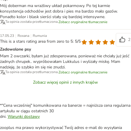
Mój doberman ma wrażliwy układ pokarmowy. Po tej karmie
konsystencja odchodów jest dobra i pies ma bardzo mało gazów.
Ponadto kolor i blask sierści stały się bardziej intensywne.
Ta opinia została przetłumaczona.
Zobacz oryginalne tłumaczenie
|
|
17.05.23
Roxana
Rumunia
2
This is a stars rating area from zero to 5: 5/5
Zadowolone psy
Mam 2 owczarki, byłam już zdesperowana, ponieważ nie chciały już jeść
żadnych chrupek.. wypróbowałam Lukkulus i wylizały miskę. Mam
nadzieję, że szybko im się nie znudzi.
Ta opinia została przetłumaczona.
Zobacz oryginalne tłumaczenie
Zobacz więcej opinii z innych krajów
*"Cena wcześniej" komunikowana na banerze = najniższa cena regularna
artykułu w ciągu ostatnich 30
dni.
Warunki dostawy
zooplus ma prawo wykorzystywać Twój adres e-mail do wysyłania