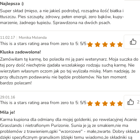
Najlepsza :)
Super skład (mięso, a nie jakieś podroby), rozsądna ilość białka i
tłuszczu. Pies szczupły, zdrowy, pełen energii, zero bąków, kupy-
marzenie, żadnego łupieżu. Sprawdzona na dwóch psach.
|
11.02.17
Monika Molenda
This is a stars rating area from zero to 5: 5/5
Kluska zadowolona!
Zamówiłam tę karmę, bo poleciła mi ją pani weterynarz. Moja suczka do
tej pory dość niechętnie zjadała wszelakiego rodzaju suchą karmę. Nie
wierzyłam własnym oczom jak po tej wylizała miskę. Mam nadzieję, że
przy dłuższym podawaniu nie będzie problemów. Na ten moment
bardzo polecam!
29.01.16
2
This is a stars rating area from zero to 5: 5/5
Mila je!
Karma kupiona dla odmiany dla mojej goldenki, po rewelacyjnej Acanie
Grasslands i nietrafionym Purizonie. Sunia je ją ze smakiem,nie ma
problemów z trawieniem,qpki ''wzorcowe'' - małe,zwarte. Dobry skład,a
dzięki specyficznym granulkom (dzięki temu wiadomo,że składniki są