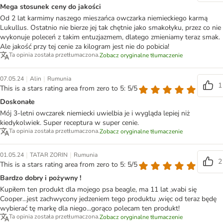
Mega stosunek ceny do jakości
Od 2 lat karmimy naszego mieszańca owczarka niemieckiego karmą
Lukullus. Ostatnio nie bierze jej tak chętnie jako smakołyku, przez co nie
wykonuje poleceń z takim entuzjazmem, dlatego zmieniamy teraz smak.
Ale jakość przy tej cenie za kilogram jest nie do pobicia!
Ta opinia została przetłumaczona.
Zobacz oryginalne tłumaczenie
|
|
07.05.24
Alin
Rumunia
1
This is a stars rating area from zero to 5: 5/5
Doskonałe
Mój 3-letni owczarek niemiecki uwielbia je i wygląda lepiej niż
kiedykolwiek. Super receptura w super cenie.
Ta opinia została przetłumaczona.
Zobacz oryginalne tłumaczenie
|
|
01.05.24
TATAR ZORIN
Rumunia
2
This is a stars rating area from zero to 5: 5/5
Bardzo dobry i pożywny !
Kupiłem ten produkt dla mojego psa beagle, ma 11 lat ,wabi się
Cooper...jest zachwycony jedzeniem tego produktu ,więc od teraz będę
wybierać tę markę dla niego...gorąco polecam ten produkt!
Ta opinia została przetłumaczona.
Zobacz oryginalne tłumaczenie