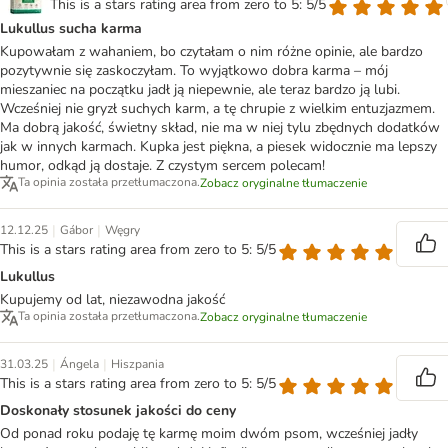
This is a stars rating area from zero to 5: 5/5
Lukullus sucha karma
Kupowałam z wahaniem, bo czytałam o nim różne opinie, ale bardzo
pozytywnie się zaskoczyłam. To wyjątkowo dobra karma – mój
mieszaniec na początku jadł ją niepewnie, ale teraz bardzo ją lubi.
Wcześniej nie gryzł suchych karm, a tę chrupie z wielkim entuzjazmem.
Ma dobrą jakość, świetny skład, nie ma w niej tylu zbędnych dodatków
jak w innych karmach. Kupka jest piękna, a piesek widocznie ma lepszy
humor, odkąd ją dostaje. Z czystym sercem polecam!
Ta opinia została przetłumaczona.
Zobacz oryginalne tłumaczenie
|
|
12.12.25
Gábor
Węgry
This is a stars rating area from zero to 5: 5/5
Lukullus
Kupujemy od lat, niezawodna jakość
Ta opinia została przetłumaczona.
Zobacz oryginalne tłumaczenie
|
|
31.03.25
Ángela
Hiszpania
This is a stars rating area from zero to 5: 5/5
Doskonały stosunek jakości do ceny
Od ponad roku podaję tę karmę moim dwóm psom, wcześniej jadły