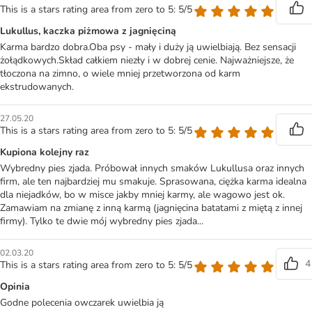
This is a stars rating area from zero to 5: 5/5
Lukullus, kaczka piżmowa z jagnięciną
Karma bardzo dobra.Oba psy - mały i duży ją uwielbiają. Bez sensacji
żołądkowych.Skład całkiem niezły i w dobrej cenie. Najważniejsze, że
tłoczona na zimno, o wiele mniej przetworzona od karm
ekstrudowanych.
27.05.20
This is a stars rating area from zero to 5: 5/5
Kupiona kolejny raz
Wybredny pies zjada. Próbował innych smaków Lukullusa oraz innych
firm, ale ten najbardziej mu smakuje. Sprasowana, ciężka karma idealna
dla niejadków, bo w misce jakby mniej karmy, ale wagowo jest ok.
Zamawiam na zmianę z inną karmą (jagnięcina batatami z miętą z innej
firmy). Tylko te dwie mój wybredny pies zjada...
02.03.20
4
This is a stars rating area from zero to 5: 5/5
Opinia
Godne polecenia owczarek uwielbia ją