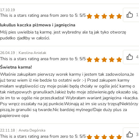
17.10.19
1
This is a stars rating area from zero to 5: 5/5
lukullus kaczka piżmowa i jagnięcina
Mój pies uwielbia tą karmę. jest wybredny ale tą jak tyko otworzę
pudełko zjadłby w całości.
|
26.04.19
Karolina Anielak
4
This is a stars rating area from zero to 5: 5/5
Świetna karma!
Właśnie zakupiłam pierwszy worek karmy i jestem tak zadowolona,że
już teraz wiem iż nie bedzie to ostatni wór :-) Przed zakupem karmy
miałam wątpliwości czy moje psiaki będą chciały w ogóle jeść karmę o
tak nietypowych granulkach.Jakież było moje zdziwienie,gdy okazało się,
że im to w ogóle nie przeszkadza! Wybrałam wariant jagnięcina +kaczka.
Psy wręcz oszalały na jej punkcie.Wcinają aż im sie uszy trzęsą!Niektórzy
piszą,że granulki są twarde.Nic bardziej mylnego!Daje duży plus za
papierowe opa
|
22.11.18
Aneta Degórska
3
This is a stars rating area from zero to 5: 5/5