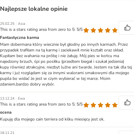
Najlepsze lokalne opinie
|
25.02.25
Asia
This is a stars rating area from zero to 5: 5/5
Fantastyczna karma
Mam dobermana który wiecznie był głodny po innych karmach. Przez
przypadek trafiłam na tą karmę i zaciekawił mnie kształt oraz skład.
Kupiłam bez wahania na próbę i nie żałuję. Mój pies w końcu ma
najedzony brzuch, śpi po posiłku (przedtem biegał i szukał jedzenia)
kupy również atrakcyjne, niezbyt luźne ani twarde. Jestem na tak dla tej
karmy i już rozglądam się za innymi walorami smakowymi dla mojego
pupila bo widać że jest w czym wybierać w tej marce. Moim
zdaniem,bardzo dobry wybór.
|
13.12.24
Ewa
This is a stars rating area from zero to 5: 5/5
ocena
Kupuję dla mojego cain terriera od kilku miesięcy jest ok.
18.11.21