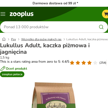
Darmowa dostawa od 99 zł *
Menu
Szukaj
produktów
Psy
Wszystko dla psów małych ras
Lukullus Adult, kaczka piżmowa 
Lukullus Adult, kaczka piżmowa i
jagnięcina
1,5 kg
This is a stars rating area from zero to 5: 4.4/5
(
254
)
Oceń produkt
zooplus poleca