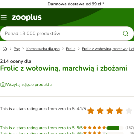
Darmowa dostawa od 99 zł *
Menu
Szukaj
produktów
Psy
Karma sucha dla psa
Frolic
Frolic z wołowiną, marchwią i 
214 oceny dla
Frolic z wołowiną, marchwią i zbożami
Wczytaj zdjęcie produktu
This is a stars rating area from zero to 5: 4.1/5
This is a stars rating area from zero to 5: 5/5
(
157
)
This is a stars rating area from zero to 5: 4/5
(
8
)