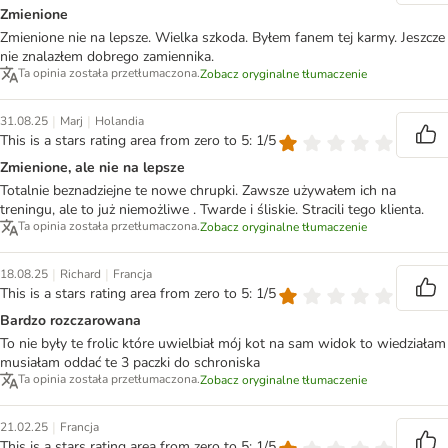
Zmienione
Zmienione nie na lepsze. Wielka szkoda. Byłem fanem tej karmy. Jeszcze
nie znalazłem dobrego zamiennika.
Ta opinia została przetłumaczona.
Zobacz oryginalne tłumaczenie
|
|
31.08.25
Marj
Holandia
This is a stars rating area from zero to 5: 1/5
Zmienione, ale nie na lepsze
Totalnie beznadziejne te nowe chrupki. Zawsze używałem ich na
treningu, ale to już niemożliwe . Twarde i śliskie. Stracili tego klienta.
Ta opinia została przetłumaczona.
Zobacz oryginalne tłumaczenie
|
|
18.08.25
Richard
Francja
This is a stars rating area from zero to 5: 1/5
Bardzo rozczarowana
To nie były te frolic które uwielbiał mój kot na sam widok to wiedziałam
musiałam oddać te 3 paczki do schroniska
Ta opinia została przetłumaczona.
Zobacz oryginalne tłumaczenie
|
21.02.25
Francja
This is a stars rating area from zero to 5: 1/5