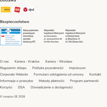
Dostawa
Paczkomat® Shipping Method
ORLEN Paczka Shipping Method
DPD Shipping Method
Bezpieczeństwo
Security
Security
Security
Security
O nas
Kariera - Kraków
Kariera - Wrocław
Regulamin sklepu
Polityka prywatności
Impressum
Corporate Website
Formularz odstąpienia od umowy
Kontakt
Informacje o przesyłce
Metody płatności
Program partnerski
Korzyści
DSA
Oświadczenie o dostępności
© zooplus SE
2026