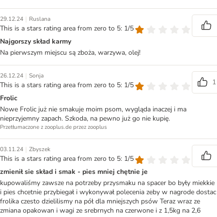
|
29.12.24
Ruslana
This is a stars rating area from zero to 5: 1/5
Najgorszy skład karmy
Na pierwszym miejscu są zboża, warzywa, olej!
|
26.12.24
Sonja
1
This is a stars rating area from zero to 5: 1/5
Frolic
Nowe Frolic już nie smakuje moim psom, wygląda inaczej i ma
nieprzyjemny zapach. Szkoda, na pewno już go nie kupię.
Przetłumaczone z zooplus.de przez zooplus
|
03.11.24
Zbyszek
This is a stars rating area from zero to 5: 1/5
zmienił sie skład i smak - pies mniej chętnie je
kupowaliśmy zawsze na potrzeby przysmaku na spacer bo były miekkie
i pies chcetnie przybiegał i wykonywał polecenia zeby w nagrode dostac
frolika czesto dzielilismy na pół dla mniejszych psów Teraz wraz ze
zmiana opakowan i wagi ze srebrnych na czerwone i z 1,5kg na 2,6