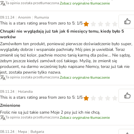
Ta opinia została przetłumaczona.
Zobacz oryginalne tłumaczenie
|
|
09.11.24
Anonim
Rumunia
This is a stars rating area from zero to 5: 1/5
Chrupki nie wyglądają już tak jak 6 miesięcy temu, kiedy było 5
worków
Zamówiłem ten produkt, ponieważ pierwsze doświadczenie było super,
wyglądały dobrze i wspaniale pachniały. Mój pies je uwielbiał. Teraz
zmienił się też kolor, pachnie mocno tanią karmą dla psów.... Nie sądzę,
żebym jeszcze kiedyś zamówił coś takiego. Myślę, że zmienił się
producent, na darmo wcześniej było napisane Niemcy, teraz już tak nie
jest, została pewnie tylko nazwa.
Ta opinia została przetłumaczona.
Zobacz oryginalne tłumaczenie
|
09.11.24
Holandia
This is a stars rating area from zero to 5: 1/5
Zmienione
Frolic nie są już takie same Moje 2 psy już ich nie chcą.
Ta opinia została przetłumaczona.
Zobacz oryginalne tłumaczenie
|
|
08.11.24
Мира
Bułgaria