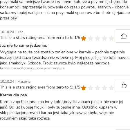
przysmaki sa mniejsze twarde i w innym kolorze a psy mniej chętne do
konsumpcji. zaprzestaje kupowania do czasu powrotu starych - obecnie
sa karmy lepiej nadajace sie na przysmaki spacerowe bo chetniej zjadane
przez psy
|
10.10.24
Karl
This is a stars rating area from zero to 5: 1/5
Już nie to samo jedzenie.
Wygląda na to, że coś zostało zmienione w karmie – pachnie zupełnie
inaczej i jest dużo twardsza niż wcześniej. Mój pies już jej nie lubi, nawet
jako smakołyk. Szkoda, Frolic zawsze było najlepszą nagrodą.
Przetłumaczone z zooplus.de przez zooplus
|
10.10.24
Marzena
This is a stars rating area from zero to 5: 1/5
Karma dla psa
Karma zupełnie inna ,ma inny kolor,brzydki zapach piesek nie chce jej
jeść. Od lat kupuję froliki i były zupełnie inne. Ostatnio kupiłam w
sklepie stacjonarnym i karma jest taka jak zawsze była, więc nie
rozumiem skąd taka różnica.