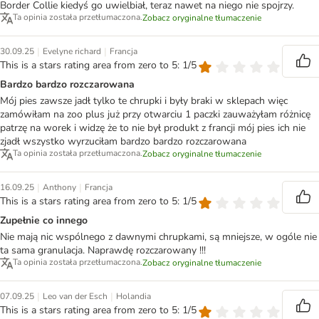
Border Collie kiedyś go uwielbiał, teraz nawet na niego nie spojrzy.
Ta opinia została przetłumaczona.
Zobacz oryginalne tłumaczenie
|
|
30.09.25
Evelyne richard
Francja
This is a stars rating area from zero to 5: 1/5
Bardzo bardzo rozczarowana
Mój pies zawsze jadł tylko te chrupki i były braki w sklepach więc
zamówiłam na zoo plus już przy otwarciu 1 paczki zauważyłam różnicę
patrzę na worek i widzę że to nie był produkt z francji mój pies ich nie
zjadł wszystko wyrzuciłam bardzo bardzo rozczarowana
Ta opinia została przetłumaczona.
Zobacz oryginalne tłumaczenie
|
|
16.09.25
Anthony
Francja
This is a stars rating area from zero to 5: 1/5
Zupełnie co innego
Nie mają nic wspólnego z dawnymi chrupkami, są mniejsze, w ogóle nie
ta sama granulacja. Naprawdę rozczarowany !!!
Ta opinia została przetłumaczona.
Zobacz oryginalne tłumaczenie
|
|
07.09.25
Leo van der Esch
Holandia
This is a stars rating area from zero to 5: 1/5