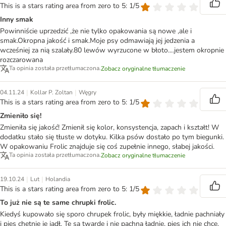
This is a stars rating area from zero to 5: 1/5
Inny smak
Powinniście uprzedzić ,że nie tylko opakowania są nowe ,ale i
smak.Okropna jakość i smak.Moje psy odmawiają jej jedzenia a
wcześniej za nią szalały.80 lewów wyrzucone w błoto....jestem okropnie
rozczarowana
Ta opinia została przetłumaczona.
Zobacz oryginalne tłumaczenie
|
|
04.11.24
Kollar P. Zoltan
Węgry
This is a stars rating area from zero to 5: 1/5
Zmieniło się!
Zmieniła się jakość! Zmienił się kolor, konsystencja, zapach i kształt! W
dodatku stało się tłuste w dotyku. Kilka psów dostało po tym biegunki.
W opakowaniu Frolic znajduje się coś zupełnie innego, słabej jakości.
Ta opinia została przetłumaczona.
Zobacz oryginalne tłumaczenie
|
|
19.10.24
Lut
Holandia
This is a stars rating area from zero to 5: 1/5
To już nie są te same chrupki frolic.
Kiedyś kupowało się sporo chrupek frolic, były miękkie, ładnie pachniały
i pies chętnie je jadł. Te są twarde i nie pachną ładnie, pies ich nie chce.