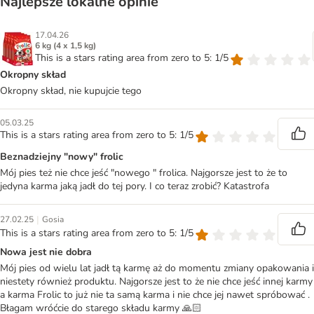
Najlepsze lokalne opinie
17.04.26
6 kg (4 x 1,5 kg)
This is a stars rating area from zero to 5: 1/5
Okropny skład
Okropny skład, nie kupujcie tego
05.03.25
This is a stars rating area from zero to 5: 1/5
Beznadziejny "nowy" frolic
Mój pies też nie chce jeść "nowego " frolica. Najgorsze jest to że to
jedyna karma jaką jadł do tej pory. I co teraz zrobić? Katastrofa
|
27.02.25
Gosia
This is a stars rating area from zero to 5: 1/5
Nowa jest nie dobra
Mój pies od wielu lat jadł tą karmę aż do momentu zmiany opakowania i
niestety również produktu. Najgorsze jest to że nie chce jeść innej karmy
a karma Frolic to już nie ta samą karma i nie chce jej nawet spróbować .
Błagam wróćcie do starego składu karmy 🙏🏻