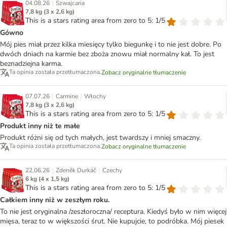
|
04.08.26
Szwajcaria
7,8 kg (3 x 2,6 kg)
This is a stars rating area from zero to 5: 1/5
Gówno
Mój pies miał przez kilka miesięcy tylko biegunkę i to nie jest dobre. Po
dwóch dniach na karmie bez zboża znowu miał normalny kał. To jest
beznadziejna karma.
Ta opinia została przetłumaczona.
Zobacz oryginalne tłumaczenie
|
|
07.07.26
Carmine
Włochy
7,8 kg (3 x 2,6 kg)
This is a stars rating area from zero to 5: 1/5
Produkt inny niż te małe
Produkt różni się od tych małych, jest twardszy i mniej smaczny.
Ta opinia została przetłumaczona.
Zobacz oryginalne tłumaczenie
|
|
22.06.26
Zdeněk Durkáč
Czechy
6 kg (4 x 1,5 kg)
This is a stars rating area from zero to 5: 1/5
Całkiem inny niż w zeszłym roku.
To nie jest oryginalna /zeszłoroczna/ receptura. Kiedyś było w nim więcej
mięsa, teraz to w większości śrut. Nie kupujcie, to podróbka. Mój piesek