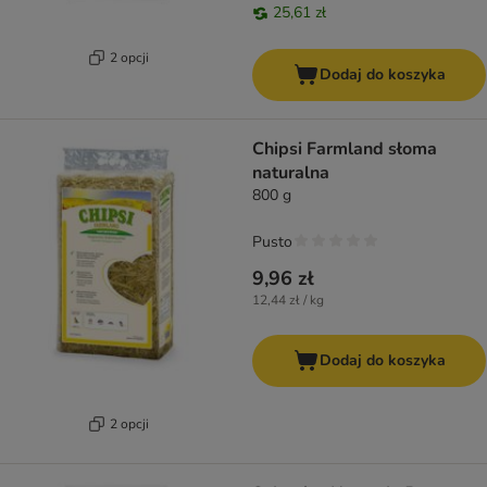
25,61 zł
2 opcji
Dodaj do koszyka
Chipsi Farmland słoma
naturalna
800 g
Pusto
9,96 zł
12,44 zł / kg
Dodaj do koszyka
2 opcji