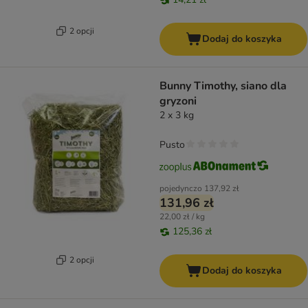
2 opcji
Dodaj do koszyka
Bunny Timothy, siano dla
gryzoni
2 x 3 kg
Pusto
pojedynczo
137,92 zł
131,96 zł
22,00 zł / kg
125,36 zł
2 opcji
Dodaj do koszyka