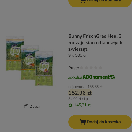
Dodaj do koszyka
Bunny FrischGras Heu, 3
rodzaje siana dla małych
zwierząt
9 x 500 g
Pusto
pojedynczo
158,88 zł
152,96 zł
34,00 zł / kg
145,31 zł
2 opcji
Dodaj do koszyka