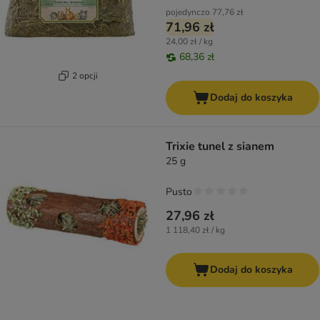
pojedynczo
77,76 zł
71,96 zł
24,00 zł / kg
68,36 zł
2 opcji
Dodaj do koszyka
Trixie tunel z sianem
25 g
Pusto
27,96 zł
1 118,40 zł / kg
Dodaj do koszyka