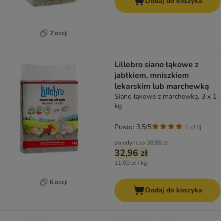
Dodaj do koszyka
2 opcji
Lillebro siano łąkowe z
jabłkiem, mniszkiem
lekarskim lub marchewką
Siano łąkowe z marchewką, 3 x 1
kg
Pusto: 3.5/5
(
15
)
pojedynczo
38,88 zł
32,96 zł
11,00 zł / kg
6 opcji
Dodaj do koszyka