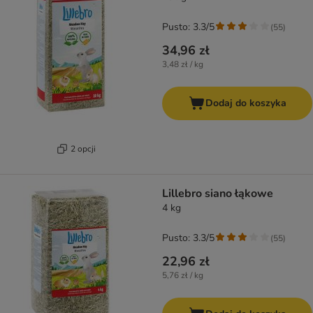
Pusto: 3.3/5
(
55
)
34,96 zł
3,48 zł / kg
Dodaj do koszyka
2 opcji
Lillebro siano łąkowe
4 kg
Pusto: 3.3/5
(
55
)
22,96 zł
5,76 zł / kg