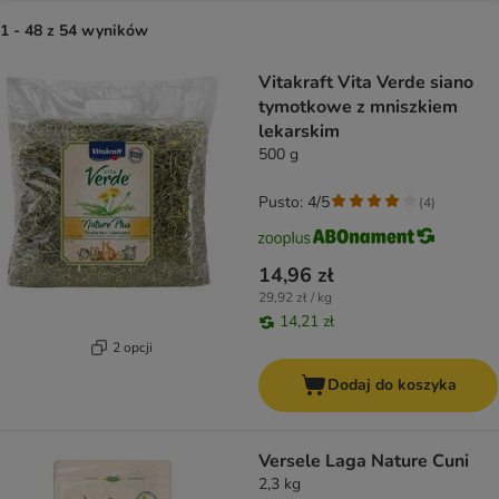
1 - 48 z 54 wyników
product items have been changed
Vitakraft Vita Verde siano
tymotkowe z mniszkiem
lekarskim
500 g
Pusto: 4/5
(
4
)
14,96 zł
29,92 zł / kg
14,21 zł
2 opcji
Dodaj do koszyka
Versele Laga Nature Cuni
2,3 kg