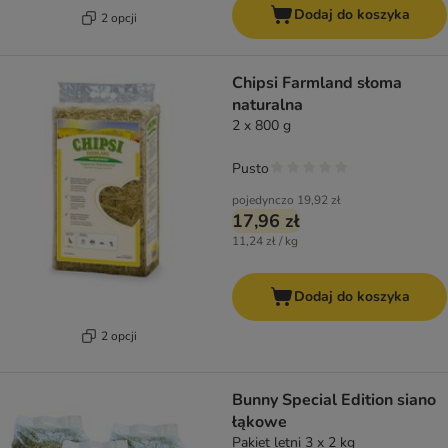
Dodaj do koszyka
2 opcji
Chipsi Farmland słoma
naturalna
2 x 800 g
Pusto
pojedynczo
19,92 zł
17,96 zł
11,24 zł / kg
Dodaj do koszyka
2 opcji
Bunny Special Edition siano
łąkowe
Pakiet letni 3 x 2 kg