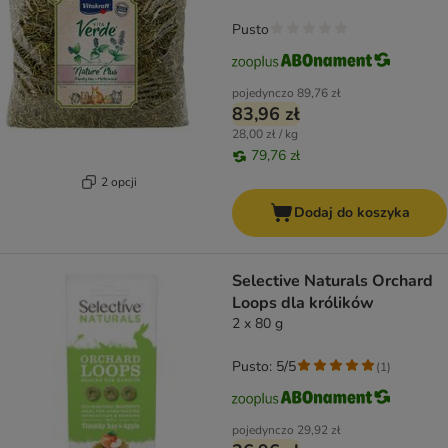
Pusto
pojedynczo
89,76 zł
83,96 zł
28,00 zł / kg
79,76 zł
2 opcji
Dodaj do koszyka
Selective Naturals Orchard
Loops dla królików
2 x 80 g
Pusto: 5/5
(
1
)
pojedynczo
29,92 zł