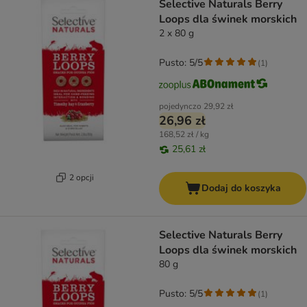
Selective Naturals Berry
Loops dla świnek morskich
2 x 80 g
Pusto: 5/5
(
1
)
pojedynczo
29,92 zł
26,96 zł
168,52 zł / kg
25,61 zł
2 opcji
Dodaj do koszyka
Selective Naturals Berry
Loops dla świnek morskich
80 g
Pusto: 5/5
(
1
)