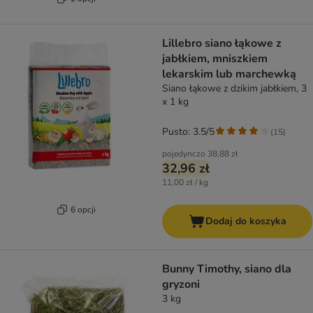
Lillebro siano łąkowe z
jabłkiem, mniszkiem
lekarskim lub marchewką
Siano łąkowe z dzikim jabłkiem, 3
x 1 kg
Pusto: 3.5/5
(
15
)
pojedynczo
38,88 zł
32,96 zł
11,00 zł / kg
6 opcji
Dodaj do koszyka
Bunny Timothy, siano dla
gryzoni
3 kg