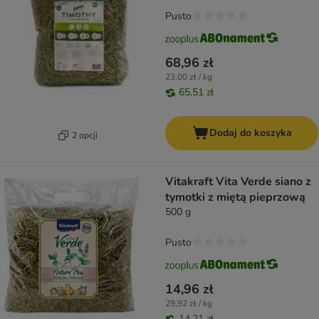
Pusto
68,96 zł
23,00 zł / kg
65,51 zł
Dodaj do koszyka
2 opcji
Vitakraft Vita Verde siano z
tymotki z miętą pieprzową
500 g
Pusto
14,96 zł
29,92 zł / kg
14,21 zł