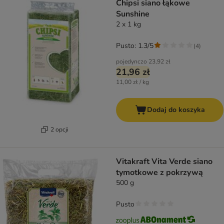
Chipsi siano łąkowe
Sunshine
2 x 1 kg
Pusto: 1.3/5
(
4
)
pojedynczo
23,92 zł
21,96 zł
11,00 zł / kg
Dodaj do koszyka
2 opcji
Vitakraft Vita Verde siano
tymotkowe z pokrzywą
500 g
Pusto