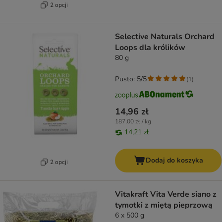
2 opcji
Selective Naturals Orchard
Loops dla królików
80 g
Pusto: 5/5
(
1
)
14,96 zł
187,00 zł / kg
14,21 zł
Dodaj do koszyka
2 opcji
Vitakraft Vita Verde siano z
tymotki z miętą pieprzową
6 x 500 g