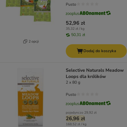
Pusto
52,96 zł
35,32 zł / kg
50,31 zł
2 opcji
Dodaj do koszyka
Selective Naturals Meadow
Loops dla królików
2 x 80 g
Pusto
pojedynczo
29,92 zł
26,96 zł
168,52 zł / kg