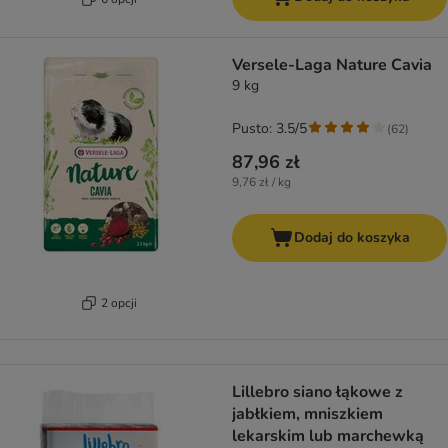
Versele-Laga Nature Cavia
9 kg
Pusto: 3.5/5
(
62
)
87,96 zł
9,76 zł / kg
Dodaj do koszyka
2 opcji
Lillebro siano łąkowe z
jabłkiem, mniszkiem
lekarskim lub marchewką