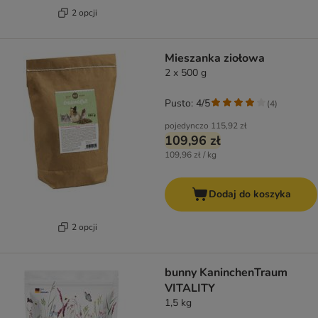
2 opcji
Mieszanka ziołowa
2 x 500 g
Pusto: 4/5
(
4
)
pojedynczo
115,92 zł
109,96 zł
109,96 zł / kg
Dodaj do koszyka
2 opcji
bunny KaninchenTraum
VITALITY
1,5 kg