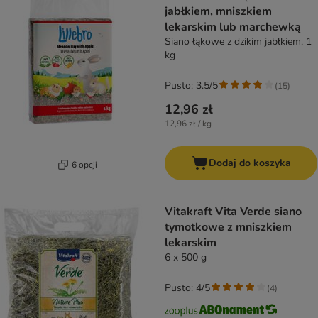
jabłkiem, mniszkiem
lekarskim lub marchewką
Siano łąkowe z dzikim jabłkiem, 1
kg
Pusto: 3.5/5
(
15
)
12,96 zł
12,96 zł / kg
Dodaj do koszyka
6 opcji
Vitakraft Vita Verde siano
tymotkowe z mniszkiem
lekarskim
6 x 500 g
Pusto: 4/5
(
4
)