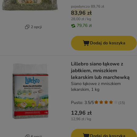
pojedynczo
89,76 zł
83,96 zł
28,00 zł / kg
79,76 zł
2 opcji
Dodaj do koszyka
Lillebro siano łąkowe z
jabłkiem, mniszkiem
lekarskim lub marchewką
Siano łąkowe z mniszkiem
lekarskim, 1 kg
Pusto: 3.5/5
(
15
)
12,96 zł
12,96 zł / kg
Dodaj do koszyka
6 opcji