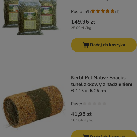
Pusto: 5/5
(
1
)
149,96 zł
25,00 zł / kg
Dodaj do koszyka
Kerbl Pet Native Snacks
tunel ziołowy z nadzieniem
Ø 14,5 x dł. 25 cm
Pusto
41,96 zł
167,84 zł / kg