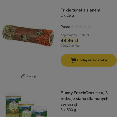
Trixie tunel z sianem
2 x 25 g
Pusto
pojedynczo
55,92 zł
49,96 zł
999,20 zł / kg
Dodaj do koszyka
2 opcji
Bunny FrischGras Heu, 3
rodzaje siana dla małych
zwierząt
3 x 500 g