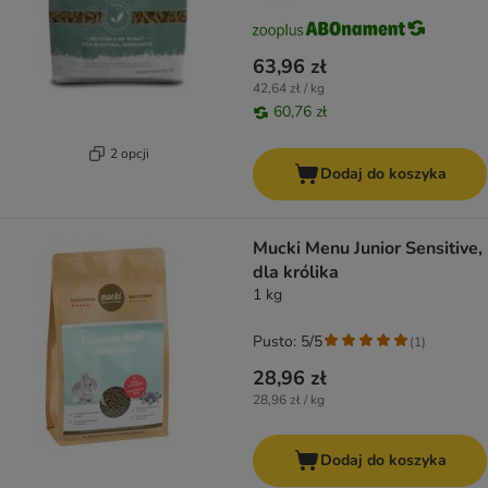
63,96 zł
42,64 zł / kg
60,76 zł
2 opcji
Dodaj do koszyka
Mucki Menu Junior Sensitive,
dla królika
1 kg
Pusto: 5/5
(
1
)
28,96 zł
28,96 zł / kg
Dodaj do koszyka