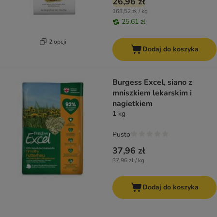
26,96 zł
168,52 zł / kg
25,61 zł
2 opcji
Dodaj do koszyka
Burgess Excel, siano z
mniszkiem lekarskim i
nagietkiem
1 kg
Pusto
37,96 zł
37,96 zł / kg
Dodaj do koszyka