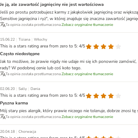
Je ją, ale zawartość jagnięciny nie jest wartościowa
Jeśli po prostu potrzebujesz karmy z jakąkolwiek jagnięciną oraz większą
Sensitive jagnięcina i ryż", w której znajduje się znaczna zawartość jagn
Ta opinia została przetłumaczona.
Zobacz oryginalne tłumaczenie
|
|
15.06.22
Tiziana
Włochy
This is a stars rating area from zero to 5: 4/5
Często niedostępne
Jak to możliwe, że prawie nigdy nie udaje mi się ich ponownie zamówić, b
rady? W podobnej cenie lub coś koło tego.
Ta opinia została przetłumaczona.
Zobacz oryginalne tłumaczenie
|
|
02.06.20
Sally
Dania
This is a stars rating area from zero to 5: 4/5
Pyszna karma
Mój stary pies alergik, który prawie niczego nie toleruje, dobrze znosi 
Ta opinia została przetłumaczona.
Zobacz oryginalne tłumaczenie
|
20.04.18
Chorwacja