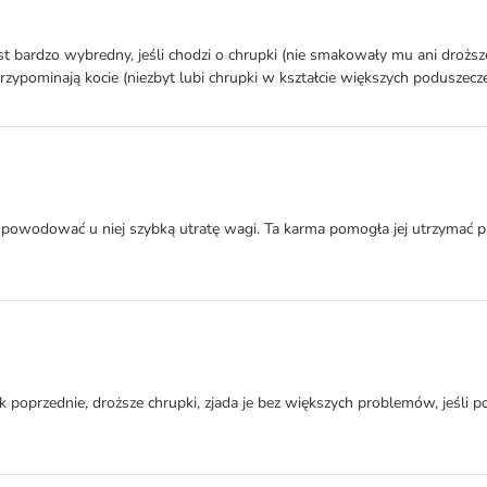
est bardzo wybredny, jeśli chodzi o chrupki (nie smakowały mu ani droższe
zypominają kocie (niezbyt lubi chrupki w kształcie większych poduszecze
 spowodować u niej szybką utratę wagi. Ta karma pomogła jej utrzymać 
oprzednie, droższe chrupki, zjada je bez większych problemów, jeśli poda