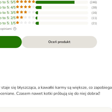
o to 5: 5/5
(
246
)
o to 5: 4/5
(
38
)
o to 5: 3/5
(
16
)
o to 5: 2/5
(
11
)
o to 5: 1/5
(
21
)
 opiniami
Oceń produkt
staje się błyszcząca, a kawałki karmy są większe, co zapobiega
oceniane. Czasem nawet kotki próbują się do niej dobrać!