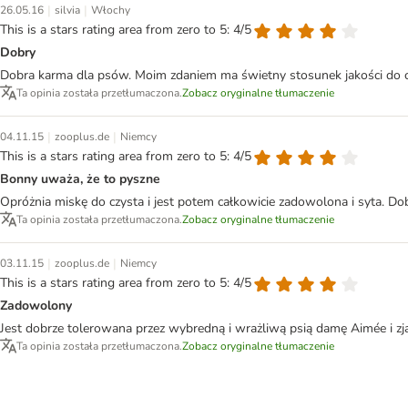
|
|
26.05.16
silvia
Włochy
This is a stars rating area from zero to 5: 4/5
Dobry
Dobra karma dla psów. Moim zdaniem ma świetny stosunek jakości do ce
Ta opinia została przetłumaczona.
Zobacz oryginalne tłumaczenie
|
|
04.11.15
zooplus.de
Niemcy
This is a stars rating area from zero to 5: 4/5
Bonny uważa, że to pyszne
Opróżnia miskę do czysta i jest potem całkowicie zadowolona i syta. Do
Ta opinia została przetłumaczona.
Zobacz oryginalne tłumaczenie
|
|
03.11.15
zooplus.de
Niemcy
This is a stars rating area from zero to 5: 4/5
Zadowolony
Jest dobrze tolerowana przez wybredną i wrażliwą psią damę Aimée i z
Ta opinia została przetłumaczona.
Zobacz oryginalne tłumaczenie