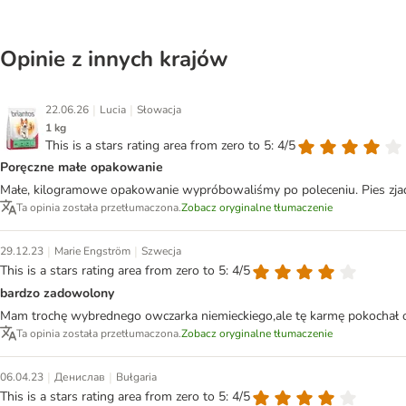
Opinie z innych krajów
|
|
22.06.26
Lucia
Słowacja
1 kg
This is a stars rating area from zero to 5: 4/5
Poręczne małe opakowanie
Małe, kilogramowe opakowanie wypróbowaliśmy po poleceniu. Pies zjadł 
Ta opinia została przetłumaczona.
Zobacz oryginalne tłumaczenie
|
|
29.12.23
Marie Engström
Szwecja
This is a stars rating area from zero to 5: 4/5
bardzo zadowolony
Mam trochę wybrednego owczarka niemieckiego,ale tę karmę pokochał o
Ta opinia została przetłumaczona.
Zobacz oryginalne tłumaczenie
|
|
06.04.23
Денислав
Bułgaria
This is a stars rating area from zero to 5: 4/5