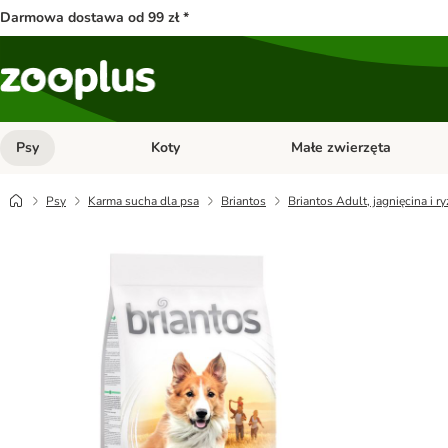
Darmowa dostawa od 99 zł *
Psy
Koty
Małe zwierzęta
Otwórz menu kategorii: Psy
Otwórz menu kategorii: Kot
Psy
Karma sucha dla psa
Briantos
Briantos Adult, jagnięcina i ry