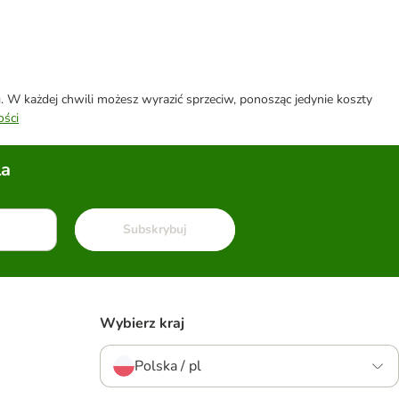
W każdej chwili możesz wyrazić sprzeciw, ponosząc jedynie koszty
ości
la
Subskrybuj
Wybierz kraj
Polska / pl