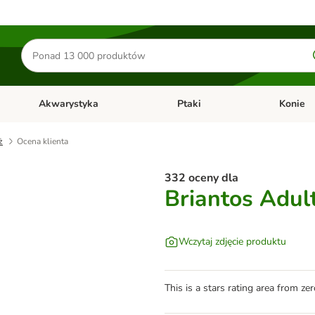
Szukaj
produktów
Akwarystyka
Ptaki
Konie
y
Otwórz menu kategorii: Małe zwierzęta
Otwórz menu kategorii: Akwaryst
Otwórz men
ż
Ocena klienta
332 oceny dla
Briantos Adult
Wczytaj zdjęcie produktu
This is a stars rating area from zer