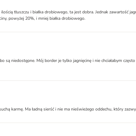
 ilością tłuszczu i białka drobiowego, ta jest dobra. Jednak zawartość ja
ięciny, powyżej 20%, i mniej białka drobiowego.
o są niedostępne. Mój border je tylko jagnięcinę i nie chciałabym często
tę suchą karmę. Ma ładną sierść i nie ma nieświeżego oddechu, który zazw