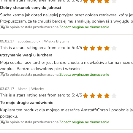
This is a stars rating area from zero to 5: 4/5
Dobry stosunek ceny do jakości
Sucha karma jak dotąd najlepiej przyjęta przez golden retrievera, który j
Przypuszczam, że te chrupki bardziej mu smakują, ponieważ z wyglądu pr
Ta opinia została przetłumaczona.
Zobacz oryginalne tłumaczenie
|
|
05.02.17
zooplus.co.uk
Wielka Brytania
This is a stars rating area from zero to 5: 4/5
utrzymanie wagi u lurchera
Moja suczka rasy lurcher jest bardzo chuda, a niewłaściwa karma może
zooplus. Bardzo zadowolony pies i właściciel
Ta opinia została przetłumaczona.
Zobacz oryginalne tłumaczenie
|
|
03.02.17
Marco
Włochy
This is a stars rating area from zero to 5: 4/5
To moje drugie zamówienie
Kupiłem ten produkt dla mojego mieszańca Amstaff/Corso i podobnie jak p
porządku.
Ta opinia została przetłumaczona.
Zobacz oryginalne tłumaczenie