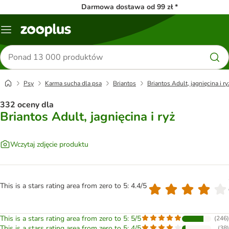
Darmowa dostawa od 99 zł *
Menu
Szukaj
produktów
Psy
Karma sucha dla psa
Briantos
Briantos Adult, jagnięcina i ry
332 oceny dla
Briantos Adult, jagnięcina i ryż
Wczytaj zdjęcie produktu
This is a stars rating area from zero to 5: 4.4/5
This is a stars rating area from zero to 5: 5/5
(
246
)
This is a stars rating area from zero to 5: 4/5
(
38
)