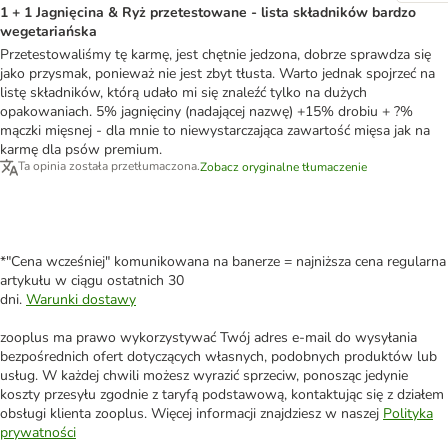
1 + 1 Jagnięcina & Ryż przetestowane - lista składników bardzo
wegetariańska
Przetestowaliśmy tę karmę, jest chętnie jedzona, dobrze sprawdza się
jako przysmak, ponieważ nie jest zbyt tłusta. Warto jednak spojrzeć na
listę składników, którą udało mi się znaleźć tylko na dużych
opakowaniach. 5% jagnięciny (nadającej nazwę) +15% drobiu + ?%
mączki mięsnej - dla mnie to niewystarczająca zawartość mięsa jak na
karmę dla psów premium.
Ta opinia została przetłumaczona.
Zobacz oryginalne tłumaczenie
*"Cena wcześniej" komunikowana na banerze = najniższa cena regularna
artykułu w ciągu ostatnich 30
dni.
Warunki dostawy
zooplus ma prawo wykorzystywać Twój adres e-mail do wysyłania
bezpośrednich ofert dotyczących własnych, podobnych produktów lub
usług. W każdej chwili możesz wyrazić sprzeciw, ponosząc jedynie
koszty przesyłu zgodnie z taryfą podstawową, kontaktując się z działem
obsługi klienta zooplus. Więcej informacji znajdziesz w naszej
Polityka
prywatności