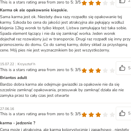
2
This is a stars rating area from zero to 5: 3/5
Karma ok ale opakowanie kiepskie.
Sama karma jest ok. Niestety dwa razy rozpadło się opakowanie tej
karmy. Szkoda bo cena do jakości jest atrakcyjna ale pękający wzdłuż
klejenia 12kg worek to tylko kłopot. Listwa zamykająca też taka sobie.
Spada element łączący i nie da się zamknąć worka. Jeden worek
dojechał raz rozwalony już w transporcie. Drugi raz rozpadł się inny przy
przenoszeniu do domu. Co do samej karmy, dobry skład za przystępną
cene. Mój pies nie jest wyznacznikiem bo jest wszystkożerny.
|
15.07.22
Krzysztof h
5
This is a stars rating area from zero to 5: 3/5
Briantos adult
Bardzo dobra karma ale odejmuje gwiazdki za opakowie nie da się
szczelnie zamknąć opakowania, przesuwak by zamknąć działa ale nie
zamyka przez to cały czas jest otwarte
27.06.16
5
This is a stars rating area from zero to 5: 3/5
karma - jedzenie ?
Cena może i atrakcyjna, ale karma kolorystycznie i zapachowo , niestety