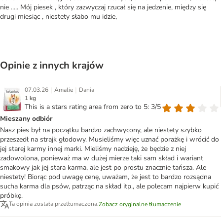
nie ..... Mój piesek , który zazwyczaj rzucał się na jedzenie, między się
drugi miesiąc , niestety słabo mu idzie,
Opinie z innych krajów
|
|
07.03.26
Amalie
Dania
1 kg
This is a stars rating area from zero to 5: 3/5
Mieszany odbiór
Nasz pies był na początku bardzo zachwycony, ale niestety szybko
przeszedł na strajk głodowy. Musieliśmy więc uznać porażkę i wrócić do
jej starej karmy innej marki. Mieliśmy nadzieję, że będzie z niej
zadowolona, ponieważ ma w dużej mierze taki sam skład i wariant
smakowy jak jej stara karma, ale jest po prostu znacznie tańsza. Ale
niestety! Biorąc pod uwagę cenę, uważam, że jest to bardzo rozsądna
sucha karma dla psów, patrząc na skład itp., ale polecam najpierw kupić
próbkę.
Ta opinia została przetłumaczona.
Zobacz oryginalne tłumaczenie