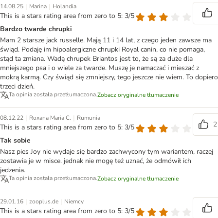
|
|
14.08.25
Marina
Holandia
This is a stars rating area from zero to 5: 3/5
Bardzo twarde chrupki
Mam 2 starsze jack russelle. Mają 11 i 14 lat, z czego jeden zawsze ma
świąd. Podaję im hipoalergiczne chrupki Royal canin, co nie pomaga,
stąd ta zmiana. Wadą chrupek Briantos jest to, że są za duże dla
mniejszego psa i o wiele za twarde. Muszę je namaczać i mieszać z
mokrą karmą. Czy świąd się zmniejszy, tego jeszcze nie wiem. To dopiero
trzeci dzień.
Ta opinia została przetłumaczona.
Zobacz oryginalne tłumaczenie
|
|
08.12.22
Roxana Maria C.
Rumunia
2
This is a stars rating area from zero to 5: 3/5
Tak sobie
Nasz pies Joy nie wydaje się bardzo zachwycony tym wariantem, raczej
zostawia je w misce. jednak nie mogę też uznać, że odmówił ich
jedzenia.
Ta opinia została przetłumaczona.
Zobacz oryginalne tłumaczenie
|
|
29.01.16
zooplus.de
Niemcy
This is a stars rating area from zero to 5: 3/5