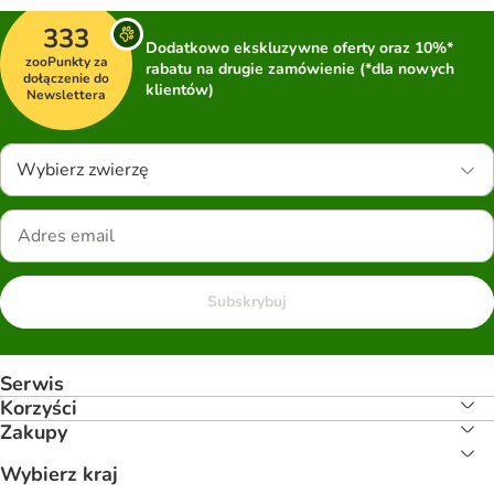
333
Dodatkowo ekskluzywne oferty oraz 10%*
zooPunkty za
rabatu na drugie zamówienie (*dla nowych
dołączenie do
klientów)
Newslettera
Wybierz zwierzę
Subskrybuj
Serwis
Korzyści
Zakupy
Wybierz kraj