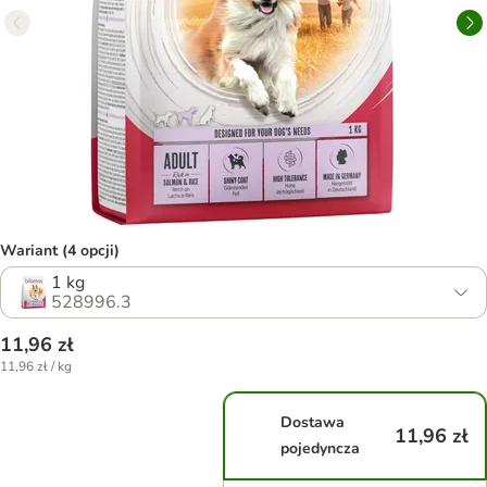
Wariant (4 opcji)
1 kg
528996.3
11,96 zł
11,96 zł / kg
Dostawa
11,96 zł
pojedyncza