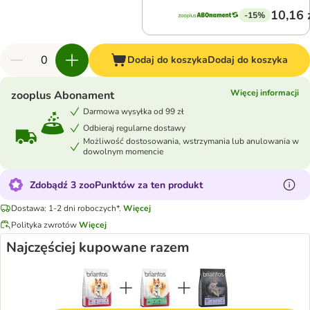
10,16 
-15%
Dodaj do koszyka
Dodaj do koszyka
Więcej informacji
zooplus Abonament
Darmowa wysyłka od 99 zł
Odbieraj regularne dostawy
Możliwość dostosowania, wstrzymania lub anulowania w
dowolnym momencie
Zdobądź 3 zooPunktów za ten produkt
Dostawa: 1-2 dni roboczych*.
Więcej
Polityka zwrotów
Więcej
Najczęściej kupowane razem