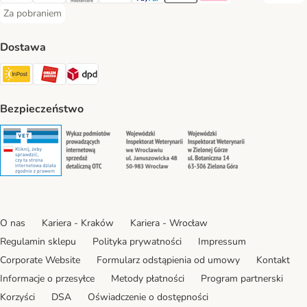
Za pobraniem
Za pobraniem Payment Method
Dostawa
Paczkomat® Shipping Method
ORLEN Paczka Shipping Method
DPD Shipping Method
Bezpieczeństwo
Security
Security
Security
Security
O nas
Kariera - Kraków
Kariera - Wrocław
Regulamin sklepu
Polityka prywatności
Impressum
Corporate Website
Formularz odstąpienia od umowy
Kontakt
Informacje o przesyłce
Metody płatności
Program partnerski
Korzyści
DSA
Oświadczenie o dostępności