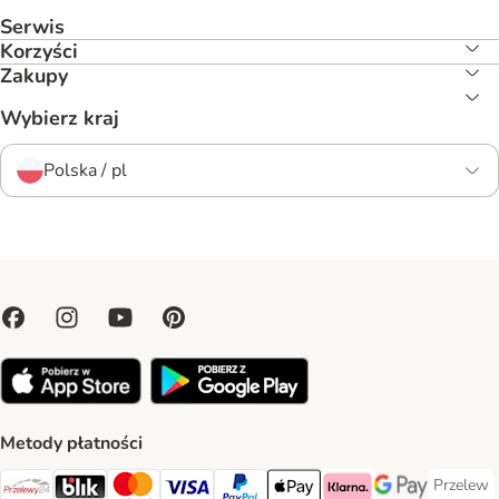
Serwis
Korzyści
Zakupy
Wybierz kraj
Polska / pl
Metody płatności
Przelew
Przelew 
Przelewy24 Payment Method
Blik Payment Method
MasterCard Payment Method
Visa Payment Method
PayPal Payment Method
Apple Pay Payment Method
Klarna Payment Method
Google Pay Paym