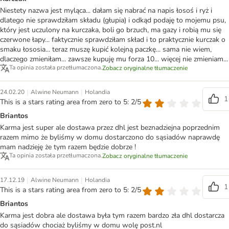
Niestety nazwa jest myląca... dałam się nabrać na napis łosoś i ryż i
dlatego nie sprawdziłam składu (głupia) i odkąd podaję to mojemu psu,
który jest uczulony na kurczaka, boli go brzuch, ma gazy i robią mu się
czerwone łapy... faktycznie sprawdziłam skład i to praktycznie kurczak o
smaku łososia... teraz muszę kupić kolejną paczkę... sama nie wiem,
dlaczego zmieniłam... zawsze kupuję mu forza 10... więcej nie zmieniam...
Ta opinia została przetłumaczona.
Zobacz oryginalne tłumaczenie
|
|
24.02.20
Alwine Neumann
Holandia
1
This is a stars rating area from zero to 5: 2/5
Briantos
Karma jest super ale dostawa przez dhl jest beznadziejna poprzednim
razem mimo że byliśmy w domu dostarczono do sąsiadów naprawdę
mam nadzieję że tym razem będzie dobrze !
Ta opinia została przetłumaczona.
Zobacz oryginalne tłumaczenie
|
|
17.12.19
Alwine Neumann
Holandia
1
This is a stars rating area from zero to 5: 2/5
Briantos
Karma jest dobra ale dostawa była tym razem bardzo zła dhl dostarcza
do sąsiadów chociaż byliśmy w domu wolę post.nl