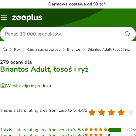
Darmowa dostawa od 99 zł *
Menu
Szukaj
produktów
Psy
Karma sucha dla psa
Briantos
Briantos Adult, łosoś i ryż
279 oceny dla
Briantos Adult, łosoś i ryż
Wczytaj zdjęcie produktu
This is a stars rating area from zero to 5: 4.4/5
This is a stars rating area from zero to 5: 5/5
(
204
)
This is a stars rating area from zero to 5: 4/5
(
32
)