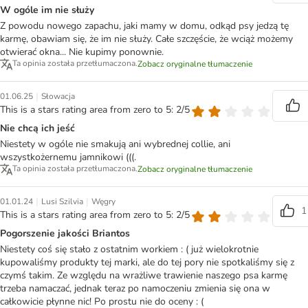
W ogóle im nie służy
Z powodu nowego zapachu, jaki mamy w domu, odkąd psy jedzą tę
karmę, obawiam się, że im nie służy. Całe szczęście, że wciąż możemy
otwierać okna... Nie kupimy ponownie.
Ta opinia została przetłumaczona.
Zobacz oryginalne tłumaczenie
|
01.06.25
Słowacja
This is a stars rating area from zero to 5: 2/5
Nie chcą ich jeść
Niestety w ogóle nie smakują ani wybrednej collie, ani
wszystkożernemu jamnikowi (((.
Ta opinia została przetłumaczona.
Zobacz oryginalne tłumaczenie
|
|
01.01.24
Lusi Szilvia
Węgry
1
This is a stars rating area from zero to 5: 2/5
Pogorszenie jakości Briantos
Niestety coś się stało z ostatnim workiem : ( już wielokrotnie
kupowaliśmy produkty tej marki, ale do tej pory nie spotkaliśmy się z
czymś takim. Ze względu na wrażliwe trawienie naszego psa karmę
trzeba namaczać, jednak teraz po namoczeniu zmienia się ona w
całkowicie płynne nic! Po prostu nie do oceny : (