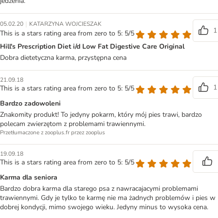
jedzenia.
|
05.02.20
KATARZYNA WOJCIESZAK
1
This is a stars rating area from zero to 5: 5/5
Hill's Prescription Diet i/d Low Fat Digestive Care Original
Dobra dietetyczna karma, przystępna cena
21.09.18
1
This is a stars rating area from zero to 5: 5/5
Bardzo zadowoleni
Znakomity produkt! To jedyny pokarm, który mój pies trawi, bardzo
polecam zwierzętom z problemami trawiennymi.
Przetłumaczone z zooplus.fr przez zooplus
19.09.18
This is a stars rating area from zero to 5: 5/5
Karma dla seniora
Bardzo dobra karma dla starego psa z nawracajacymi problemami
trawiennymi. Gdy je tylko te karmę nie ma żadnych problemów i pies w
dobrej kondycji, mimo swojego wieku. Jedyny minus to wysoka cena.