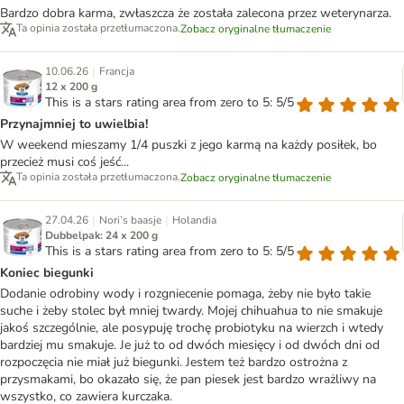
Bardzo dobra karma, zwłaszcza że została zalecona przez weterynarza.
Ta opinia została przetłumaczona.
Zobacz oryginalne tłumaczenie
|
10.06.26
Francja
12 x 200 g
This is a stars rating area from zero to 5: 5/5
Przynajmniej to uwielbia!
W weekend mieszamy 1/4 puszki z jego karmą na każdy posiłek, bo
przecież musi coś jeść...
Ta opinia została przetłumaczona.
Zobacz oryginalne tłumaczenie
|
|
27.04.26
Nori’s baasje
Holandia
Dubbelpak: 24 x 200 g
This is a stars rating area from zero to 5: 5/5
Koniec biegunki
Dodanie odrobiny wody i rozgniecenie pomaga, żeby nie było takie
suche i żeby stolec był mniej twardy. Mojej chihuahua to nie smakuje
jakoś szczególnie, ale posypuję trochę probiotyku na wierzch i wtedy
bardziej mu smakuje. Je już to od dwóch miesięcy i od dwóch dni od
rozpoczęcia nie miał już biegunki. Jestem też bardzo ostrożna z
przysmakami, bo okazało się, że pan piesek jest bardzo wrażliwy na
wszystko, co zawiera kurczaka.