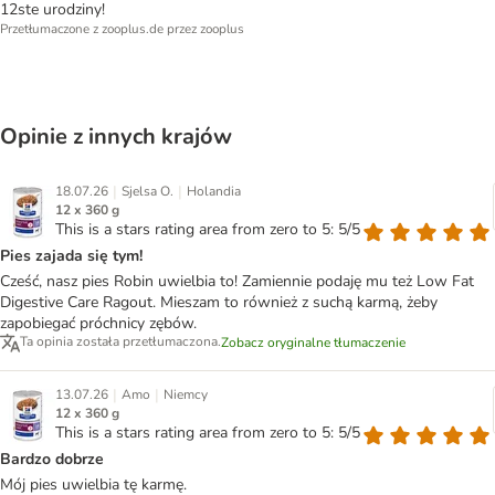
12ste urodziny!
Przetłumaczone z zooplus.de przez zooplus
Opinie z innych krajów
|
|
18.07.26
Sjelsa O.
Holandia
12 x 360 g
This is a stars rating area from zero to 5: 5/5
Pies zajada się tym!
Cześć, nasz pies Robin uwielbia to! Zamiennie podaję mu też Low Fat
Digestive Care Ragout. Mieszam to również z suchą karmą, żeby
zapobiegać próchnicy zębów.
Ta opinia została przetłumaczona.
Zobacz oryginalne tłumaczenie
|
|
13.07.26
Amo
Niemcy
12 x 360 g
This is a stars rating area from zero to 5: 5/5
Bardzo dobrze
Mój pies uwielbia tę karmę.