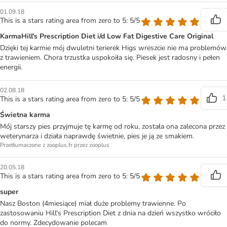
01.09.18
This is a stars rating area from zero to 5: 5/5
KarmaHill's Prescription Diet i/d Low Fat Digestive Care Original
Dzięki tej karmie mój dwuletni terierek Higs wreszcie nie ma problemów
z trawieniem. Chora trzustka uspokoiła się. Piesek jest radosny i pełen
energii.
02.08.18
1
This is a stars rating area from zero to 5: 5/5
Świetna karma
Mój starszy pies przyjmuje tę karmę od roku, została ona zalecona przez
weterynarza i działa naprawdę świetnie, pies je ją ze smakiem.
Przetłumaczone z zooplus.fr przez zooplus
20.05.18
This is a stars rating area from zero to 5: 5/5
super
Nasz Boston (4miesiące) miał duże problemy trawienne. Po
zastosowaniu Hill's Prescription Diet z dnia na dzień wszystko wróciło
do normy. Zdecydowanie polecam