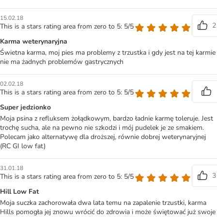
15.02.18
2
This is a stars rating area from zero to 5: 5/5
Karma weterynaryjna
Świetna karma, moj pies ma problemy z trzustka i gdy jest na tej karmie
nie ma żadnych problemów gastrycznych
02.02.18
This is a stars rating area from zero to 5: 5/5
Super jedzionko
Moja psina z refluksem żołądkowym, bardzo ładnie karmę toleruje. Jest
trochę sucha, ale na pewno nie szkodzi i mój pudelek je ze smakiem.
Polecam jako alternatywę dla droższej, równie dobrej weterynaryjnej
(RC GI low fat)
31.01.18
3
This is a stars rating area from zero to 5: 5/5
Hill Low Fat
Moja suczka zachorowała dwa lata temu na zapalenie trzustki, karma
Hills pomogła jej znowu wrócić do zdrowia i może świętować już swoje