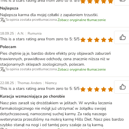
This is a stars rating area from zero to 5: 5/5
Najlepsza
Najlepsza karma dla mojej cziłałki z zapaleniem trzustki.
Ta opinia została przetłumaczona.
Zobacz oryginalne tłumaczenie
|
|
18.09.25
A.N.
Rumunia
This is a stars rating area from zero to 5: 5/5
Polecam
Pies chętnie ją je, bardzo dobre efekty przy objawach zaburzeń
trawiennych, prawidłowe odchody, cena znacznie niższa niż w
stacjonarnych sklepach zoologicznych, polecam.
Ta opinia została przetłumaczona.
Zobacz oryginalne tłumaczenie
|
|
22.08.25
Thomas Anders
Niemcy
This is a stars rating area from zero to 5: 5/5
Kuracja wzmacniająca po chorobie
Nasz pies zaraził się drożdżakiem w jelitach. W wyniku leczenia
farmakologicznego nie mógł już utrzymać w żołądku swojej
dotychczasowej, namoczonej suchej karmy. Za radą naszego
weterynarza przeszliśmy na mokrą karmę Hills Diet. Nasz pies bardzo
szybko stanął na nogi i od tamtej pory szaleje za tą karmą.