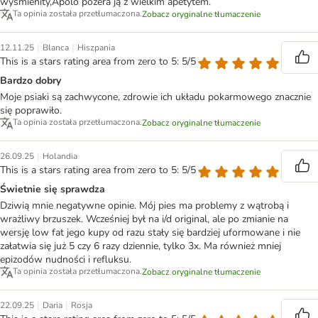
wyśmienity,Apolo pożera ją z wielkim apetytem.
Ta opinia została przetłumaczona.
Zobacz oryginalne tłumaczenie
|
|
12.11.25
Blanca
Hiszpania
This is a stars rating area from zero to 5: 5/5
Bardzo dobry
Moje psiaki są zachwycone, zdrowie ich układu pokarmowego znacznie
się poprawiło.
Ta opinia została przetłumaczona.
Zobacz oryginalne tłumaczenie
|
26.09.25
Holandia
This is a stars rating area from zero to 5: 5/5
Świetnie się sprawdza
Dziwią mnie negatywne opinie. Mój pies ma problemy z wątrobą i
wrażliwy brzuszek. Wcześniej był na i/d original, ale po zmianie na
wersję low fat jego kupy od razu stały się bardziej uformowane i nie
załatwia się już 5 czy 6 razy dziennie, tylko 3x. Ma również mniej
epizodów nudności i refluksu.
Ta opinia została przetłumaczona.
Zobacz oryginalne tłumaczenie
|
|
22.09.25
Daria
Rosja