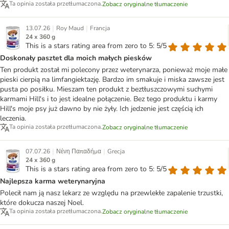
Ta opinia została przetłumaczona.
Zobacz oryginalne tłumaczenie
|
|
13.07.26
Roy Maud
Francja
24 x 360 g
This is a stars rating area from zero to 5: 5/5
Doskonały pasztet dla moich małych piesków
Ten produkt został mi polecony przez weterynarza, ponieważ moje małe
pieski cierpią na limfangiektazję. Bardzo im smakuje i miska zawsze jest
pusta po posiłku. Mieszam ten produkt z beztłuszczowymi suchymi
karmami Hill's i to jest idealne połączenie. Bez tego produktu i karmy
Hill's moje psy już dawno by nie żyły. Ich jedzenie jest częścią ich
leczenia.
Ta opinia została przetłumaczona.
Zobacz oryginalne tłumaczenie
|
|
07.07.26
Νένη Παπαδήμα
Grecja
24 x 360 g
This is a stars rating area from zero to 5: 5/5
Najlepsza karma weterynaryjna
Polecił nam ją nasz lekarz ze względu na przewlekłe zapalenie trzustki,
które dokucza naszej Noel.
Ta opinia została przetłumaczona.
Zobacz oryginalne tłumaczenie