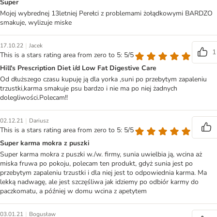
Super
Mojej wybrednej 13letniej Perełci z problemami żołądkowymi BARDZO
smakuje, wylizuje miske
|
17.10.22
Jacek
1
This is a stars rating area from zero to 5: 5/5
Hill's Prescription Diet i/d Low Fat Digestive Care
Od dłuższego czasu kupuję ją dla yorka ,suni po przebytym zapaleniu
trzustki,karma smakuje psu bardzo i nie ma po niej żadnych
dolegliwości.Polecam!!
|
02.12.21
Dariusz
This is a stars rating area from zero to 5: 5/5
Super karma mokra z puszki
Super karma mokra z puszki w./w. firmy, sunia uwielbia ją, wcina aż
miska fruwa po pokoju, polecam ten produkt, gdyż sunia jest po
przebytym zapaleniu trzustki i dla niej jest to odpowiednia karma. Ma
lekką nadwagę, ale jest szczęśliwa jak idziemy po odbiór karmy do
paczkomatu, a później w domu wcina z apetytem
|
03.01.21
Bogusław