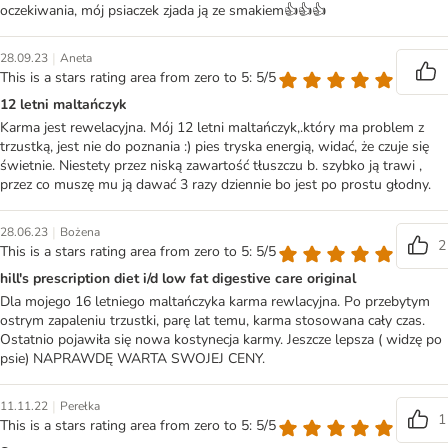
oczekiwania, mój psiaczek zjada ją ze smakiem👍👍👍
|
28.09.23
Aneta
This is a stars rating area from zero to 5: 5/5
12 letni maltańczyk
Karma jest rewelacyjna. Mój 12 letni maltańczyk,.który ma problem z
trzustką, jest nie do poznania :) pies tryska energią, widać, że czuje się
świetnie. Niestety przez niską zawartość tłuszczu b. szybko ją trawi ,
przez co muszę mu ją dawać 3 razy dziennie bo jest po prostu głodny.
|
28.06.23
Bożena
2
This is a stars rating area from zero to 5: 5/5
hill's prescription diet i/d low fat digestive care original
Dla mojego 16 letniego maltańczyka karma rewlacyjna. Po przebytym
ostrym zapaleniu trzustki, parę lat temu, karma stosowana cały czas.
Ostatnio pojawiła się nowa kostynecja karmy. Jeszcze lepsza ( widzę po
psie) NAPRAWDĘ WARTA SWOJEJ CENY.
|
11.11.22
Perełka
1
This is a stars rating area from zero to 5: 5/5