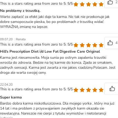
2
This is a stars rating area from zero to 5: 5/5
Na problemy z trzustką.
Warto zapłacić za efekt jaki daje ta karma. Nic tak nie przekonuje jak
dobre samopoczucie pieska, bo po problemach z trzustką widać
WYRAŹNĄ zmianę na lepsze.
|
09.07.20
Renata
4
This is a stars rating area from zero to 5: 5/5
Hill's Prescription Diet i/d Low Fat Digestive Care Original
Karma jest niesamowita. Moja sunia po ostrym zapaleniu trzustki
wrocila do zdrowia. Bedzie na tej karmie do konca. Zjada ze smakiem,
zadnych sensacji. Karma jest zwarta a nie jakies rzadzizny.Polecam. Jest
droga ale warta swojej ceny.
22.04.20
This is a stars rating area from zero to 5: 5/5
Super karma
Bardzo dobra karma niskotłuszczowa. Dla mojego yorka , który ma już
14 lat i ma problem z przyswajaniem zwykłych karm okazała sie
rewelacyjna. Nareszcie nie cierpi z tytułu wymiotów i nietolerancji