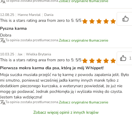
Ta opinia została przetłumaczona.
Zobacz oryginalne tłumaczenie
|
|
12.08.25
Hanne Marstal
Dania
This is a stars rating area from zero to 5: 5/5
Pyszna karma
Dobra
Ta opinia została przetłumaczona.
Zobacz oryginalne tłumaczenie
|
|
10.03.25
Jax
Wielka Brytania
1
This is a stars rating area from zero to 5: 5/5
Pierwsza mokra karma dla psa, którą je mój Whippet!
Moja suczka musiała przejść na tę karmę z powodu zapalenia jelit. Było
mi smutno, ponieważ wcześniej jadła karmy innych marek tylko z
dodatkiem pieczonego kurczaka, a weterynarz powiedział, że już nie
mogę go podawać. Jednak pochłonęła ją i wylizała miskę do czysta.
Jestem taka wdzięczna!
Ta opinia została przetłumaczona.
Zobacz oryginalne tłumaczenie
Zobacz więcej opinii z innych krajów