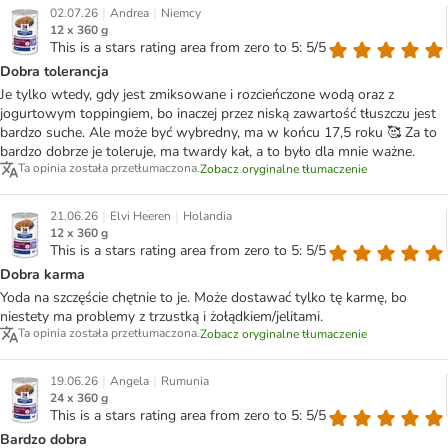
|
|
02.07.26
Andrea
Niemcy
12 x 360 g
This is a stars rating area from zero to 5: 5/5
Dobra tolerancja
Je tylko wtedy, gdy jest zmiksowane i rozcieńczone wodą oraz z
jogurtowym toppingiem, bo inaczej przez niską zawartość tłuszczu jest
bardzo suche. Ale może być wybredny, ma w końcu 17,5 roku 🥰 Za to
bardzo dobrze je toleruje, ma twardy kał, a to było dla mnie ważne.
Ta opinia została przetłumaczona.
Zobacz oryginalne tłumaczenie
|
|
21.06.26
Elvi Heeren
Holandia
12 x 360 g
This is a stars rating area from zero to 5: 5/5
Dobra karma
Yoda na szczęście chętnie to je. Może dostawać tylko tę karmę, bo
niestety ma problemy z trzustką i żołądkiem/jelitami.
Ta opinia została przetłumaczona.
Zobacz oryginalne tłumaczenie
|
|
19.06.26
Angela
Rumunia
24 x 360 g
This is a stars rating area from zero to 5: 5/5
Bardzo dobra