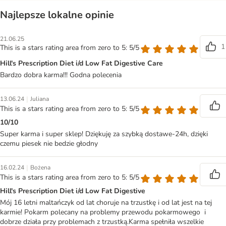
Najlepsze lokalne opinie
21.06.25
1
This is a stars rating area from zero to 5: 5/5
Hill's Prescription Diet i/d Low Fat Digestive Care
Bardzo dobra karma!!! Godna polecenia
|
13.06.24
Juliana
This is a stars rating area from zero to 5: 5/5
10/10
Super karma i super sklep! Dziękuję za szybką dostawe-24h, dzięki
czemu piesek nie bedzie głodny
|
16.02.24
Bożena
This is a stars rating area from zero to 5: 5/5
Hill's Prescription Diet i/d Low Fat Digestive
Mój 16 letni maltańczyk od lat choruje na trzustkę i od lat jest na tej
karmie! Pokarm polecany na problemy przewodu pokarmowego i
dobrze działa przy problemach z trzustką.Karma spełniła wszelkie