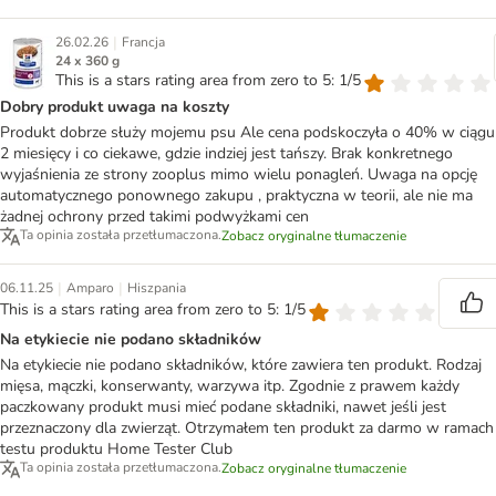
|
26.02.26
Francja
24 x 360 g
This is a stars rating area from zero to 5: 1/5
Dobry produkt uwaga na koszty
Produkt dobrze służy mojemu psu Ale cena podskoczyła o 40% w ciągu
2 miesięcy i co ciekawe, gdzie indziej jest tańszy. Brak konkretnego
wyjaśnienia ze strony zooplus mimo wielu ponagleń. Uwaga na opcję
automatycznego ponownego zakupu , praktyczna w teorii, ale nie ma
żadnej ochrony przed takimi podwyżkami cen
Ta opinia została przetłumaczona.
Zobacz oryginalne tłumaczenie
|
|
06.11.25
Amparo
Hiszpania
This is a stars rating area from zero to 5: 1/5
Na etykiecie nie podano składników
Na etykiecie nie podano składników, które zawiera ten produkt. Rodzaj
mięsa, mączki, konserwanty, warzywa itp. Zgodnie z prawem każdy
paczkowany produkt musi mieć podane składniki, nawet jeśli jest
przeznaczony dla zwierząt. Otrzymałem ten produkt za darmo w ramach
testu produktu Home Tester Club
Ta opinia została przetłumaczona.
Zobacz oryginalne tłumaczenie