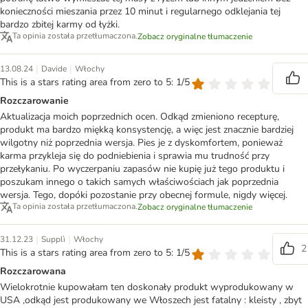
konieczności mieszania przez 10 minut i regularnego odklejania tej
bardzo zbitej karmy od łyżki.
Ta opinia została przetłumaczona.
Zobacz oryginalne tłumaczenie
|
|
13.08.24
Davide
Włochy
This is a stars rating area from zero to 5: 1/5
Rozczarowanie
Aktualizacja moich poprzednich ocen. Odkąd zmieniono recepturę,
produkt ma bardzo miękką konsystencję, a więc jest znacznie bardziej
wilgotny niż poprzednia wersja. Pies je z dyskomfortem, ponieważ
karma przykleja się do podniebienia i sprawia mu trudność przy
przełykaniu. Po wyczerpaniu zapasów nie kupię już tego produktu i
poszukam innego o takich samych właściwościach jak poprzednia
wersja. Tego, dopóki pozostanie przy obecnej formule, nigdy więcej.
Ta opinia została przetłumaczona.
Zobacz oryginalne tłumaczenie
|
|
31.12.23
Supplì
Włochy
2
This is a stars rating area from zero to 5: 1/5
Rozczarowana
Wielokrotnie kupowałam ten doskonały produkt wyprodukowany w
USA ,odkąd jest produkowany we Włoszech jest fatalny : kleisty , zbyt