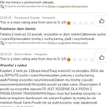
Nie ma mowy o ponownym zakupie.
Ta opinia została przetłumaczona.
Zobacz oryginalne tłumaczenie
|
|
22.02.23
Pamelaazul Grande
Hiszpania
This is a stars rating area from zero to 5: 1/5
Fatalne(w złym stanie)
Fatalna.2 tacki po 12 puszek, wszystkie w złym stanie.Całkowicie sucha
i szara.Wymieszałem trochę z suchą karmą, zjadł i zwymiotował.
Ta opinia została przetłumaczona.
Zobacz oryginalne tłumaczenie
|
|
20.02.23
Gloria Adrian
Hiszpania
This is a stars rating area from zero to 5: 1/5
Wycofać z rynku!
Kupiłam 2 tacki po 12(kupa kasy)Tracą ważność na początku 2024, ale
są ZEPSUTE,suche i szare.Wymieszałam połowę z suchą karmą,
zjadł.Później wszystko zwymiotował.Dałam mu trochę z puszki
wieczorem(odmówił).Wszystkie puszki są takie same. Otworzyłam 4
puszki są wszystkie zepsute.TO JEST JEDZENIE DLA PSÓW Z
PROBLEMAMI TRAWIENNYMI.Mięso musi być bardziej soczyste i w
kolorze brązowo-bordowym nie szarym.Kupiłam tę markę bo nie
mieliście Royal Canin.Puszki nie są wybrzuszone, więc zapakowali