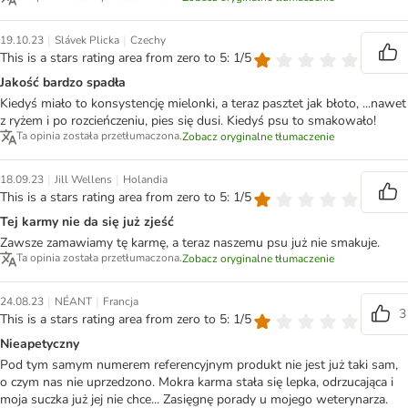
|
|
19.10.23
Slávek Plicka
Czechy
This is a stars rating area from zero to 5: 1/5
Jakość bardzo spadła
Kiedyś miało to konsystencję mielonki, a teraz pasztet jak błoto, ...nawet
z ryżem i po rozcieńczeniu, pies się dusi. Kiedyś psu to smakowało!
Ta opinia została przetłumaczona.
Zobacz oryginalne tłumaczenie
|
|
18.09.23
Jill Wellens
Holandia
This is a stars rating area from zero to 5: 1/5
Tej karmy nie da się już zjeść
Zawsze zamawiamy tę karmę, a teraz naszemu psu już nie smakuje.
Ta opinia została przetłumaczona.
Zobacz oryginalne tłumaczenie
|
|
24.08.23
NÉANT
Francja
3
This is a stars rating area from zero to 5: 1/5
Nieapetyczny
Pod tym samym numerem referencyjnym produkt nie jest już taki sam,
o czym nas nie uprzedzono. Mokra karma stała się lepka, odrzucająca i
moja suczka już jej nie chce... Zasięgnę porady u mojego weterynarza.