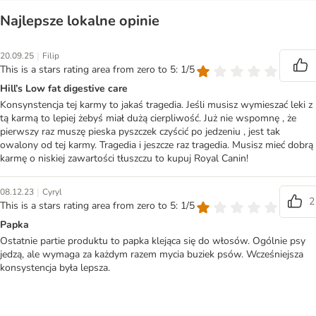
Najlepsze lokalne opinie
|
20.09.25
Filip
This is a stars rating area from zero to 5: 1/5
Hill’s Low fat digestive care
Konsynstencja tej karmy to jakaś tragedia. Jeśli musisz wymieszać leki z
tą karmą to lepiej żebyś miał dużą cierpliwość. Już nie wspomnę , że
pierwszy raz muszę pieska pyszczek czyścić po jedzeniu , jest tak
owalony od tej karmy. Tragedia i jeszcze raz tragedia. Musisz mieć dobrą
karmę o niskiej zawartości tłuszczu to kupuj Royal Canin!
|
08.12.23
Cyryl
2
This is a stars rating area from zero to 5: 1/5
Papka
Ostatnie partie produktu to papka klejąca się do włosów. Ogólnie psy
jedzą, ale wymaga za każdym razem mycia buziek psów. Wcześniejsza
konsystencja była lepsza.