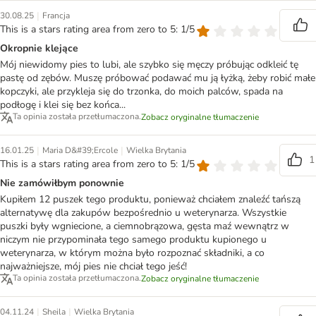
|
30.08.25
Francja
This is a stars rating area from zero to 5: 1/5
Okropnie klejące
Mój niewidomy pies to lubi, ale szybko się męczy próbując odkleić tę
pastę od zębów. Muszę próbować podawać mu ją łyżką, żeby robić małe
kopczyki, ale przykleja się do trzonka, do moich palców, spada na
podłogę i klei się bez końca...
Ta opinia została przetłumaczona.
Zobacz oryginalne tłumaczenie
|
|
16.01.25
Maria D&#39;Ercole
Wielka Brytania
1
This is a stars rating area from zero to 5: 1/5
Nie zamówiłbym ponownie
Kupiłem 12 puszek tego produktu, ponieważ chciałem znaleźć tańszą
alternatywę dla zakupów bezpośrednio u weterynarza. Wszystkie
puszki były wgniecione, a ciemnobrązowa, gęsta maź wewnątrz w
niczym nie przypominała tego samego produktu kupionego u
weterynarza, w którym można było rozpoznać składniki, a co
najważniejsze, mój pies nie chciał tego jeść!
Ta opinia została przetłumaczona.
Zobacz oryginalne tłumaczenie
|
|
04.11.24
Sheila
Wielka Brytania