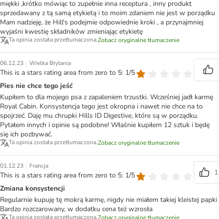
miękki ,krótko mówiąc to zupełnie inna receptura , inny produkt
sprzedawany z tą samą etykietą i to moim zdaniem nie jest w porządku
Mam nadzieję, że Hill's podejmie odpowiednie kroki , a przynajmniej
wyjaśni kwestię składników zmieniając etykietę
Ta opinia została przetłumaczona.
Zobacz oryginalne tłumaczenie
|
06.12.23
Wielka Brytania
This is a stars rating area from zero to 5: 1/5
Pies nie chce tego jeść
Kupiłem to dla mojego psa z zapaleniem trzustki. Wcześniej jadł karmę
Royal Cabin. Konsystencja tego jest okropna i nawet nie chce na to
spojrzeć. Daję mu chrupki Hills ID Digestive, które są w porządku.
Pytałem innych i opinie są podobne! Właśnie kupiłem 12 sztuk i będę
się ich pozbywać.
Ta opinia została przetłumaczona.
Zobacz oryginalne tłumaczenie
|
01.12.23
Francja
1
This is a stars rating area from zero to 5: 1/5
Zmiana konsystencji
Regularnie kupuję tę mokrą karmę, nigdy nie miałem takiej kleistej papki
Bardzo rozczarowany, w dodatku cena też wzrosła
Ta opinia została przetłumaczona.
Zobacz oryginalne tłumaczenie