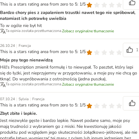
This is a stars rating area from zero to 5: 1/5
Bardzo chory pies z zapaleniem trzustki nawet tego nie spróbował,
natomiast ich potrawkę uwielbia
To w ogóle nie był hit
Ta opinia została przetłumaczona.
Zobacz oryginalne tłumaczenie
|
26.10.24
Francja
1
This is a stars rating area from zero to 5: 1/5
Moje psy tego nienawidzą
Hill's Prescription zmienił formułę i to niewypał. To pasztet, który lepi
się do łyżki, jest nieprzyjemny w przygotowaniu, a moje psy nie chcą go
tknąć. Do wypróbowania z ostrożnością (jedna puszka),
Ta opinia została przetłumaczona.
Zobacz oryginalne tłumaczenie
|
|
07.10.24
Sylvia
Francja
This is a stars rating area from zero to 5: 1/5
Zbyt zbite i lepkie.
Jest niezwykle gęste i bardzo lepkie. Nawet podane samo, moje psy
mają trudności z wybraniem go z miski. Nie kwestionuję jakości
produktu pod względem jego skuteczności żołądkowo-jelitowej, ale nie
potrafię łatwo wymieszać tej masy z ryżem lub innym jedzeniem bez