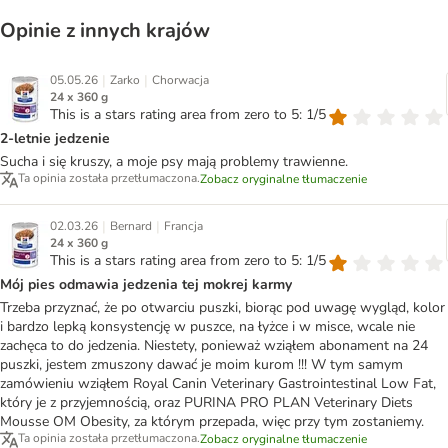
Opinie z innych krajów
|
|
05.05.26
Zarko
Chorwacja
24 x 360 g
This is a stars rating area from zero to 5: 1/5
2-letnie jedzenie
Sucha i się kruszy, a moje psy mają problemy trawienne.
Ta opinia została przetłumaczona.
Zobacz oryginalne tłumaczenie
|
|
02.03.26
Bernard
Francja
24 x 360 g
This is a stars rating area from zero to 5: 1/5
Mój pies odmawia jedzenia tej mokrej karmy
Trzeba przyznać, że po otwarciu puszki, biorąc pod uwagę wygląd, kolor
i bardzo lepką konsystencję w puszce, na łyżce i w misce, wcale nie
zachęca to do jedzenia. Niestety, ponieważ wziąłem abonament na 24
puszki, jestem zmuszony dawać je moim kurom !!! W tym samym
zamówieniu wziąłem Royal Canin Veterinary Gastrointestinal Low Fat,
który je z przyjemnością, oraz PURINA PRO PLAN Veterinary Diets
Mousse OM Obesity, za którym przepada, więc przy tym zostaniemy.
Ta opinia została przetłumaczona.
Zobacz oryginalne tłumaczenie