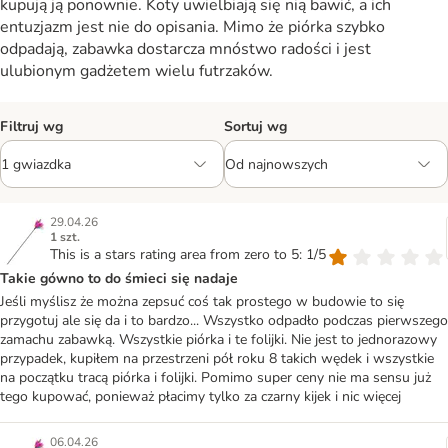
kupują ją ponownie. Koty uwielbiają się nią bawić, a ich
entuzjazm jest nie do opisania. Mimo że piórka szybko
odpadają, zabawka dostarcza mnóstwo radości i jest
ulubionym gadżetem wielu futrzaków.
Filtruj wg
Sortuj wg
29.04.26
1 szt.
This is a stars rating area from zero to 5: 1/5
Takie gówno to do śmieci się nadaje
Jeśli myślisz że można zepsuć coś tak prostego w budowie to się
przygotuj ale się da i to bardzo... Wszystko odpadło podczas pierwszego
zamachu zabawką. Wszystkie piórka i te folijki. Nie jest to jednorazowy
przypadek, kupiłem na przestrzeni pół roku 8 takich wędek i wszystkie
na początku tracą piórka i folijki. Pomimo super ceny nie ma sensu już
tego kupować, ponieważ płacimy tylko za czarny kijek i nic więcej
06.04.26