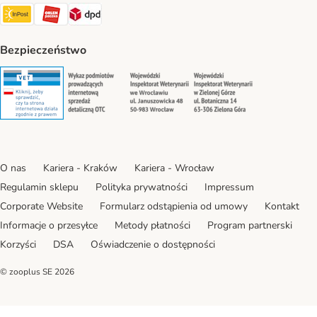
Paczkomat® Shipping Method
ORLEN Paczka Shipping Method
DPD Shipping Method
Bezpieczeństwo
Security
Security
Security
Security
O nas
Kariera - Kraków
Kariera - Wrocław
Regulamin sklepu
Polityka prywatności
Impressum
Corporate Website
Formularz odstąpienia od umowy
Kontakt
Informacje o przesyłce
Metody płatności
Program partnerski
Korzyści
DSA
Oświadczenie o dostępności
© zooplus SE
2026