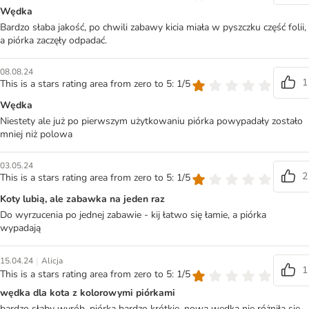
Wędka
Bardzo słaba jakość, po chwili zabawy kicia miała w pyszczku część folii,
a piórka zaczęły odpadać.
08.08.24
1
This is a stars rating area from zero to 5: 1/5
Wędka
Niestety ale już po pierwszym użytkowaniu piórka powypadały zostało
mniej niż polowa
03.05.24
2
This is a stars rating area from zero to 5: 1/5
Koty lubią, ale zabawka na jeden raz
Do wyrzucenia po jednej zabawie - kij łatwo się łamie, a piórka
wypadają
|
15.04.24
Alicja
1
This is a stars rating area from zero to 5: 1/5
wędka dla kota z kolorowymi piórkami
bardzo słaby wyrób, piórka bardzo krótkie, nowa wędka nie różniła się