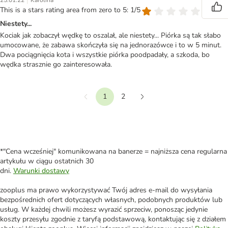
|
25.01.22
Karolina
This is a stars rating area from zero to 5: 1/5
Niestety...
Kociak jak zobaczył wędkę to oszalał, ale niestety... Piórka są tak słabo
umocowane, że zabawa skończyła się na jednorazówce i to w 5 minut.
Dwa pociągnięcia kota i wszystkie piórka poodpadały, a szkoda, bo
wędka strasznie go zainteresowała.
1
2
Wstecz
Dalej
*"Cena wcześniej" komunikowana na banerze = najniższa cena regularna
artykułu w ciągu ostatnich 30
dni.
Warunki dostawy
zooplus ma prawo wykorzystywać Twój adres e-mail do wysyłania
bezpośrednich ofert dotyczących własnych, podobnych produktów lub
usług. W każdej chwili możesz wyrazić sprzeciw, ponosząc jedynie
koszty przesyłu zgodnie z taryfą podstawową, kontaktując się z działem