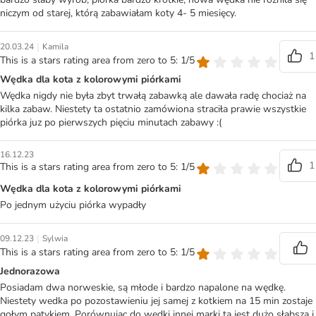
niczym od starej, którą zabawiałam koty 4- 5 miesięcy.
|
20.03.24
Kamila
1
This is a stars rating area from zero to 5: 1/5
Wędka dla kota z kolorowymi piórkami
Wędka nigdy nie była zbyt trwałą zabawką ale dawała radę chociaż na
kilka zabaw. Niestety ta ostatnio zamówiona straciła prawie wszystkie
piórka juz po pierwszych pięciu minutach zabawy :(
16.12.23
1
This is a stars rating area from zero to 5: 1/5
Wędka dla kota z kolorowymi piórkami
Po jednym użyciu piórka wypadły
|
09.12.23
Sylwia
This is a stars rating area from zero to 5: 1/5
Jednorazowa
Posiadam dwa norweskie, są młode i bardzo napalone na wędkę.
Niestety wedka po pozostawieniu jej samej z kotkiem na 15 min zostaje
gołym patykiem. Porównując do wędki innej marki ta jest dużo słabsza i