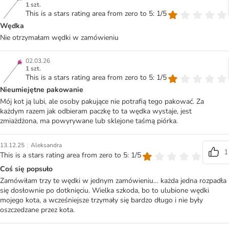
1 szt.
This is a stars rating area from zero to 5: 1/5
Wędka
Nie otrzymałam wędki w zamówieniu
02.03.26
1 szt.
This is a stars rating area from zero to 5: 1/5
Nieumiejętne pakowanie
Mój kot ją lubi, ale osoby pakujące nie potrafią tego pakować. Za
każdym razem jak odbieram paczkę to ta wędka wystaje, jest
zmiażdżona, ma powyrywane lub sklejone taśmą piórka.
|
13.12.25
Aleksandra
1
This is a stars rating area from zero to 5: 1/5
Coś się popsuło
Zamówiłam trzy te wędki w jednym zamówieniu… każda jedna rozpadła
się dosłownie po dotknięciu. Wielka szkoda, bo to ulubione wędki
mojego kota, a wcześniejsze trzymały się bardzo długo i nie były
oszczedzane przez kota.