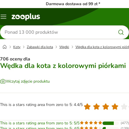
Darmowa dostawa od 99 zł *
Menu
Szukaj
produktów
Koty
Zabawki dla kota
Wędki
Wędka dla kota z kolorowymi piór
706 oceny dla
Wędka dla kota z kolorowymi piórkami
Wczytaj zdjęcie produktu
This is a stars rating area from zero to 5: 4.4/5
This is a stars rating area from zero to 5: 5/5
(
477
)
This is a stars rating area from zero to 5: 4/5
(
139
)