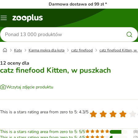
Darmowa dostawa od 99 zł *
Menu
Szukaj
produktów
Koty
Karma mokra dla kota
catz finefood
catz finefood Kitten, 
12 oceny dla
catz finefood Kitten, w puszkach
Wczytaj zdjęcie produktu
This is a stars rating area from zero to 5: 4.3/5
This is a stars rating area from zero to 5: 5/5
(
8
)
This is a stars rating area from zero to 5: 4/5
(
2
)