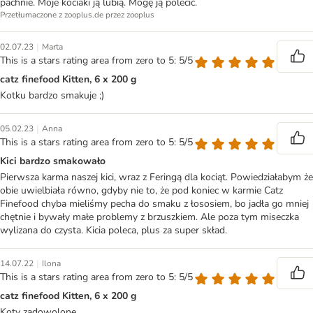
pachnie. Moje kociaki ją lubią. Mogę ją polecić.
Przetłumaczone z zooplus.de przez zooplus
|
02.07.23
Marta
This is a stars rating area from zero to 5: 5/5
catz finefood Kitten, 6 x 200 g
Kotku bardzo smakuje ;)
|
05.02.23
Anna
This is a stars rating area from zero to 5: 5/5
Kici bardzo smakowało
Pierwsza karma naszej kici, wraz z Feringą dla kociąt. Powiedziałabym że
obie uwielbiała równo, gdyby nie to, że pod koniec w karmie Catz
Finefood chyba mieliśmy pecha do smaku z łososiem, bo jadła go mniej
chętnie i bywały małe problemy z brzuszkiem. Ale poza tym miseczka
wylizana do czysta. Kicia poleca, plus za super skład.
|
14.07.22
Ilona
This is a stars rating area from zero to 5: 5/5
catz finefood Kitten, 6 x 200 g
Koty zadowolone