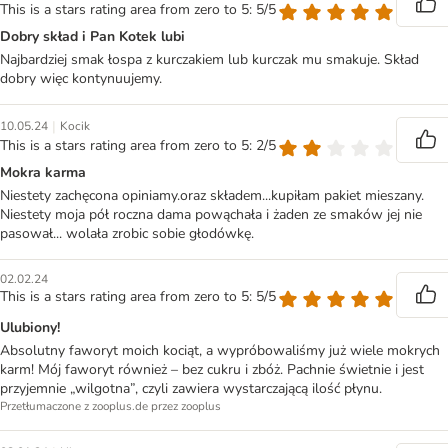
This is a stars rating area from zero to 5: 5/5
Dobry skład i Pan Kotek lubi
Najbardziej smak łospa z kurczakiem lub kurczak mu smakuje. Skład
dobry więc kontynuujemy.
|
10.05.24
Kocik
This is a stars rating area from zero to 5: 2/5
Mokra karma
Niestety zachęcona opiniamy.oraz składem...kupiłam pakiet mieszany.
Niestety moja pół roczna dama powąchała i żaden ze smaków jej nie
pasował... wolała zrobic sobie głodówkę.
02.02.24
This is a stars rating area from zero to 5: 5/5
Ulubiony!
Absolutny faworyt moich kociąt, a wypróbowaliśmy już wiele mokrych
karm! Mój faworyt również – bez cukru i zbóż. Pachnie świetnie i jest
przyjemnie „wilgotna”, czyli zawiera wystarczającą ilość płynu.
Przetłumaczone z zooplus.de przez zooplus