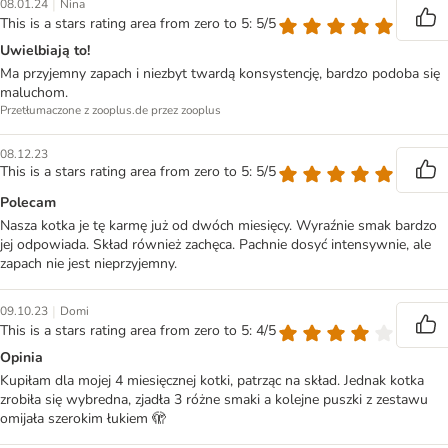
|
08.01.24
Nina
This is a stars rating area from zero to 5: 5/5
Uwielbiają to!
Ma przyjemny zapach i niezbyt twardą konsystencję, bardzo podoba się
maluchom.
Przetłumaczone z zooplus.de przez zooplus
08.12.23
This is a stars rating area from zero to 5: 5/5
Polecam
Nasza kotka je tę karmę już od dwóch miesięcy. Wyraźnie smak bardzo
jej odpowiada. Skład również zachęca. Pachnie dosyć intensywnie, ale
zapach nie jest nieprzyjemny.
|
09.10.23
Domi
This is a stars rating area from zero to 5: 4/5
Opinia
Kupiłam dla mojej 4 miesięcznej kotki, patrząc na skład. Jednak kotka
zrobiła się wybredna, zjadła 3 różne smaki a kolejne puszki z zestawu
omijała szerokim łukiem 🫣