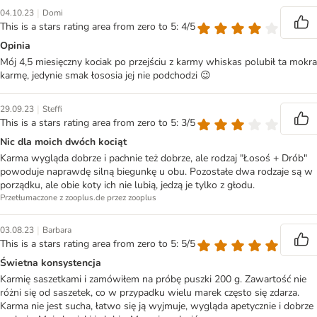
|
04.10.23
Domi
This is a stars rating area from zero to 5: 4/5
Opinia
Mój 4,5 miesięczny kociak po przejściu z karmy whiskas polubił ta mokra
karmę, jedynie smak łososia jej nie podchodzi 😉
|
29.09.23
Steffi
This is a stars rating area from zero to 5: 3/5
Nic dla moich dwóch kociąt
Karma wygląda dobrze i pachnie też dobrze, ale rodzaj "Łosoś + Drób"
powoduje naprawdę silną biegunkę u obu. Pozostałe dwa rodzaje są w
porządku, ale obie koty ich nie lubią, jedzą je tylko z głodu.
Przetłumaczone z zooplus.de przez zooplus
|
03.08.23
Barbara
This is a stars rating area from zero to 5: 5/5
Świetna konsystencja
Karmię saszetkami i zamówiłem na próbę puszki 200 g. Zawartość nie
różni się od saszetek, co w przypadku wielu marek często się zdarza.
Karma nie jest sucha, łatwo się ją wyjmuje, wygląda apetycznie i dobrze