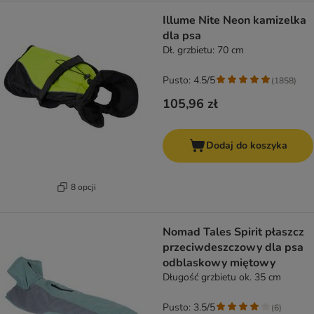
Illume Nite Neon kamizelka
dla psa
Dł. grzbietu: 70 cm
Pusto: 4.5/5
(
1858
)
105,96 zł
Dodaj do koszyka
8 opcji
Nomad Tales Spirit płaszcz
przeciwdeszczowy dla psa
odblaskowy miętowy
Długość grzbietu ok. 35 cm
Pusto: 3.5/5
(
6
)