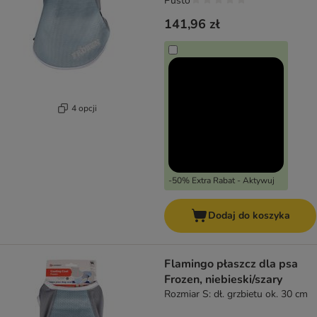
Pusto
141,96 zł
4 opcji
-50% Extra Rabat - Aktywuj
Dodaj do koszyka
Flamingo płaszcz dla psa
Frozen, niebieski/szary
Rozmiar S: dł. grzbietu ok. 30 cm