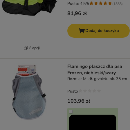
Pusto: 4.5/5
(
1858
)
81,96 zł
Dodaj do koszyka
8 opcji
Flamingo płaszcz dla psa
Frozen, niebieski/szary
Rozmiar M: dł. grzbietu ok. 35 cm
Pusto
103,96 zł