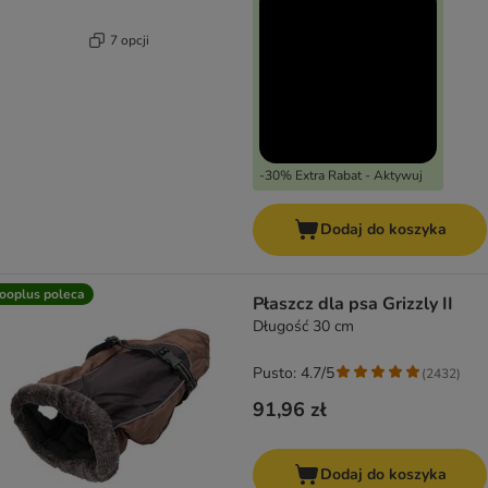
7 opcji
-30% Extra Rabat - Aktywuj
Dodaj do koszyka
ooplus poleca
Płaszcz dla psa Grizzly II
Długość 30 cm
Pusto: 4.7/5
(
2432
)
91,96 zł
Dodaj do koszyka