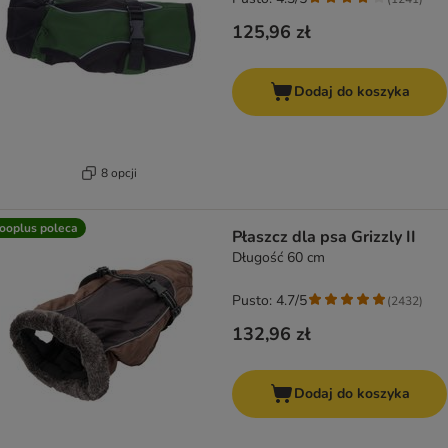
125,96 zł
Dodaj do koszyka
8 opcji
ooplus poleca
Płaszcz dla psa Grizzly II
Długość 60 cm
Pusto: 4.7/5
(
2432
)
132,96 zł
Dodaj do koszyka