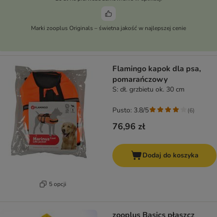
Marki zooplus Originals – świetna jakość w najlepszej cenie
Flamingo kapok dla psa,
pomarańczowy
S: dł. grzbietu ok. 30 cm
Pusto: 3.8/5
(
6
)
76,96 zł
Dodaj do koszyka
5 opcji
zooplus Basics płaszcz