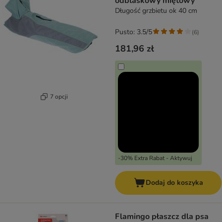
odblaskowy miętowy
Długość grzbietu ok 40 cm
Pusto: 3.5/5
(
6
)
181,96 zł
7 opcji
-30% Extra Rabat - Aktywuj
Dodaj do koszyka
Flamingo płaszcz dla psa