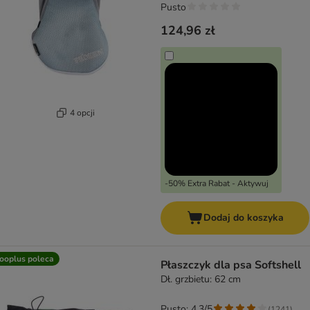
Pusto
124,96 zł
4 opcji
-50% Extra Rabat - Aktywuj
Dodaj do koszyka
ooplus poleca
Płaszczyk dla psa Softshell
Dł. grzbietu: 62 cm
Pusto: 4.3/5
(
1241
)