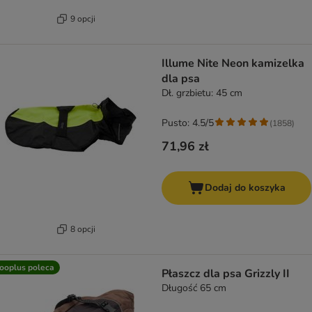
9 opcji
Illume Nite Neon kamizelka
dla psa
Dł. grzbietu: 45 cm
Pusto: 4.5/5
(
1858
)
71,96 zł
Dodaj do koszyka
8 opcji
ooplus poleca
Płaszcz dla psa Grizzly II
Długość 65 cm