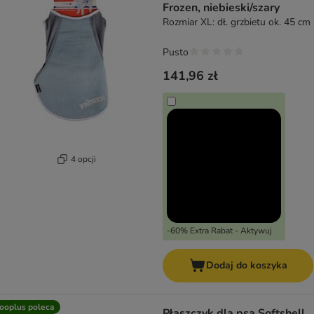
Frozen, niebieski/szary
Rozmiar XL: dł. grzbietu ok. 45 cm
Pusto
141,96 zł
4 opcji
-60% Extra Rabat - Aktywuj
Dodaj do koszyka
ooplus poleca
Płaszczyk dla psa Softshell