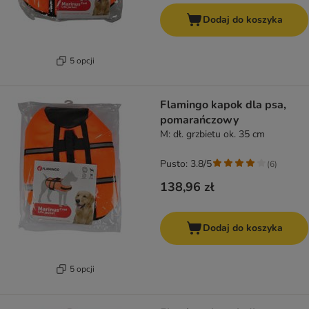
Dodaj do koszyka
5 opcji
Flamingo kapok dla psa,
pomarańczowy
M: dł. grzbietu ok. 35 cm
Pusto: 3.8/5
(
6
)
138,96 zł
Dodaj do koszyka
5 opcji