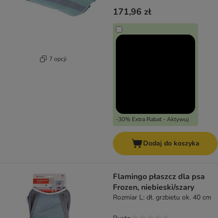
171,96 zł
7 opcji
-30% Extra Rabat - Aktywuj
Dodaj do koszyka
Flamingo płaszcz dla psa
Frozen, niebieski/szary
Rozmiar L: dł. grzbietu ok. 40 cm