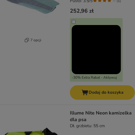
Pusto: 3.5/5
(
6
)
252,96 zł
7 opcji
-30% Extra Rabat - Aktywuj
Dodaj do koszyka
Illume Nite Neon kamizelka
dla psa
Dł. grzbietu: 55 cm