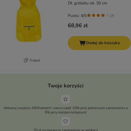
Dł. grzbietu ok. 30 cm
Pusto: 4/5
(
7
)
68,96 zł
Dodaj do koszyka
3 opcji
Twoje korzyści
Aktywuj zooplus ABOnament i zaoszczędź 10% przy pierwszym zamówieniu a
5% przy każdym kolejnym!
20 zł na pierwsze zamówienie w aplikacji