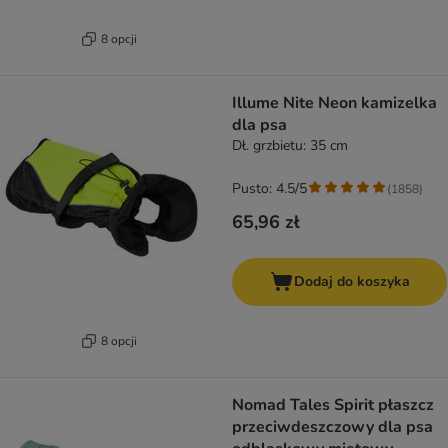
8 opcji
Illume Nite Neon kamizelka
dla psa
Dł. grzbietu: 35 cm
Pusto: 4.5/5
(
1858
)
65,96 zł
Dodaj do koszyka
8 opcji
Nomad Tales Spirit płaszcz
przeciwdeszczowy dla psa