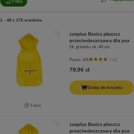
Filtry
1 - 48 z 175 wyników
product items have been changed
zooplus Basics płaszcz
przeciwdeszczowy dla psa
Dł. grzbietu ok. 40 cm
Pusto: 4/5
(
7
)
78,96 zł
Dodaj do koszyka
3 opcji
zooplus Basics płaszcz
przeciwdeszczowy dla psa