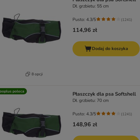
Dł. grzbietu: 55 cm
Pusto: 4.3/5
(
1241
)
114,96 zł
Dodaj do koszyka
8 opcji
ooplus poleca
Płaszczyk dla psa Softshell
Dł. grzbietu: 70 cm
Pusto: 4.3/5
(
1241
)
148,96 zł