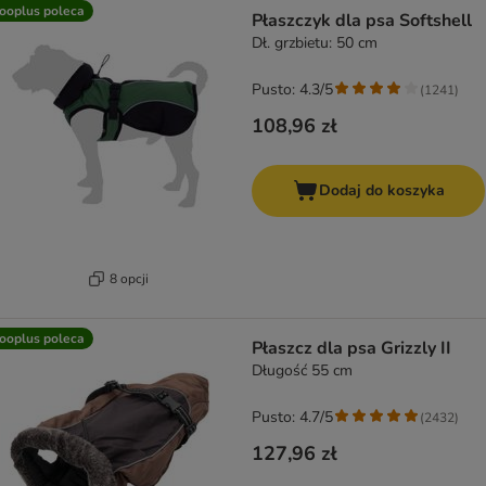
ooplus poleca
Płaszczyk dla psa Softshell
Dł. grzbietu: 50 cm
Pusto: 4.3/5
(
1241
)
108,96 zł
Dodaj do koszyka
8 opcji
ooplus poleca
Płaszcz dla psa Grizzly II
Długość 55 cm
Pusto: 4.7/5
(
2432
)
127,96 zł