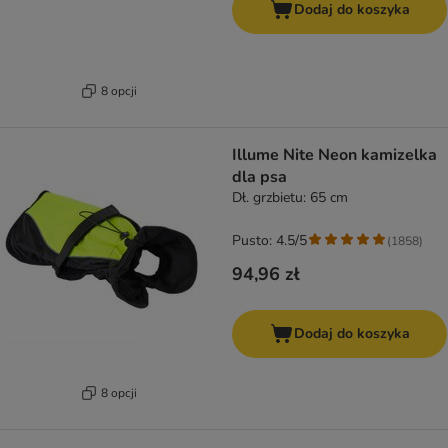
Dodaj do koszyka
8 opcji
Illume Nite Neon kamizelka
dla psa
Dł. grzbietu: 65 cm
Pusto: 4.5/5
(
1858
)
94,96 zł
Dodaj do koszyka
8 opcji