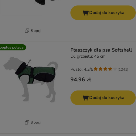
Dodaj do koszyka
8 opcji
ooplus poleca
Płaszczyk dla psa Softshell
Dł. grzbietu: 45 cm
Pusto: 4.3/5
(
1241
)
94,96 zł
Dodaj do koszyka
8 opcji