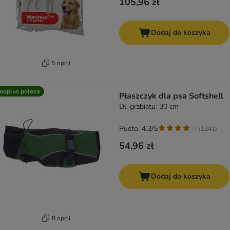
105,96 zł
Dodaj do koszyka
5 opcji
ooplus poleca
Płaszczyk dla psa Softshell
Dł. grzbietu: 30 cm
Pusto: 4.3/5
(
1241
)
54,96 zł
Dodaj do koszyka
8 opcji