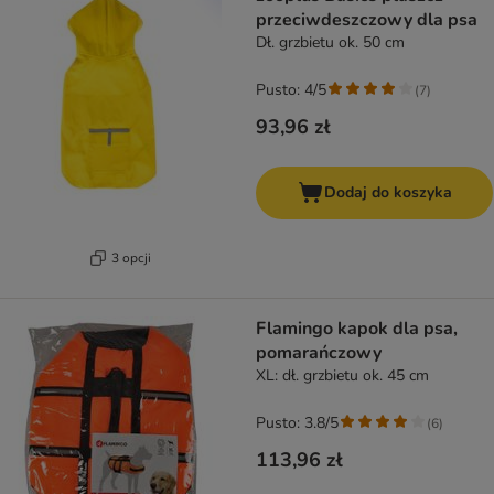
przeciwdeszczowy dla psa
Dł. grzbietu ok. 50 cm
Pusto: 4/5
(
7
)
93,96 zł
Dodaj do koszyka
3 opcji
Flamingo kapok dla psa,
pomarańczowy
XL: dł. grzbietu ok. 45 cm
Pusto: 3.8/5
(
6
)
113,96 zł