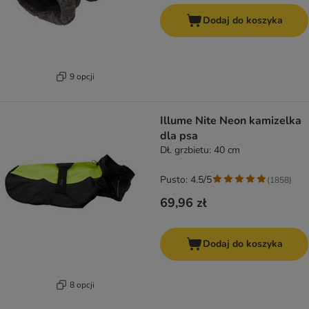
Dodaj do koszyka
9 opcji
Illume Nite Neon kamizelka
dla psa
Dł. grzbietu: 40 cm
Pusto: 4.5/5
(
1858
)
69,96 zł
Dodaj do koszyka
8 opcji