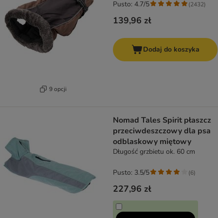
Pusto: 4.7/5
(
2432
)
139,96 zł
Dodaj do koszyka
9 opcji
Nomad Tales Spirit płaszcz
przeciwdeszczowy dla psa
odblaskowy miętowy
Długość grzbietu ok. 60 cm
Pusto: 3.5/5
(
6
)
227,96 zł