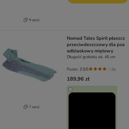
9 opcji
Nomad Tales Spirit płaszcz
przeciwdeszczowy dla psa
odblaskowy miętowy
Długość grzbietu ok. 45 cm
Pusto: 3.5/5
(
6
)
189,96 zł
7 opcji