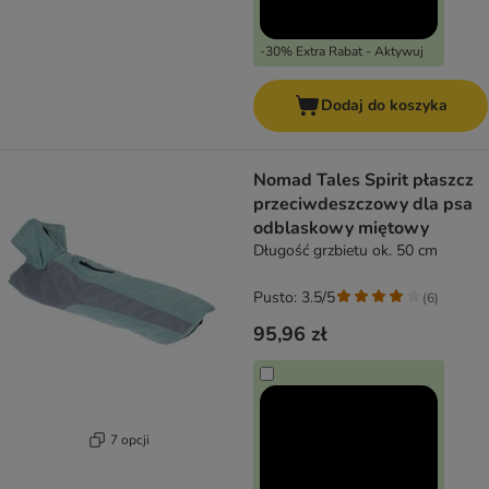
-30% Extra Rabat - Aktywuj
Dodaj do koszyka
Nomad Tales Spirit płaszcz
przeciwdeszczowy dla psa
odblaskowy miętowy
Długość grzbietu ok. 50 cm
Pusto: 3.5/5
(
6
)
95,96 zł
7 opcji