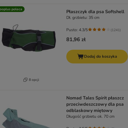
ooplus poleca
Płaszczyk dla psa Softshell
Dł. grzbietu: 35 cm
Pusto: 4.3/5
(
1241
)
81,96 zł
Dodaj do koszyka
8 opcji
Nomad Tales Spirit płaszcz
przeciwdeszczowy dla psa
odblaskowy miętowy
Długość grzbietu ok. 70 cm