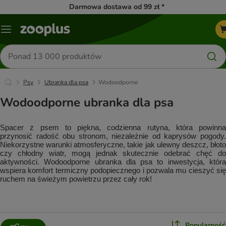
Darmowa dostawa od 99 zł *
Menu
Szukaj
produktów
Psy
Ubranka dla psa
Wodoodporne
Wodoodporne ubranka dla psa
Spacer z psem to piękna, codzienna rutyna, która powinna 
przynosić radość obu stronom, niezależnie od kaprysów pogody. 
Niekorzystne warunki atmosferyczne, takie jak ulewny deszcz, błoto 
czy chłodny wiatr, mogą jednak skutecznie odebrać chęć do 
aktywności. Wodoodporne ubranka dla psa to inwestycja, która 
wspiera komfort termiczny podopiecznego i pozwala mu cieszyć się 
ruchem na świeżym powietrzu przez cały rok!
Popularność