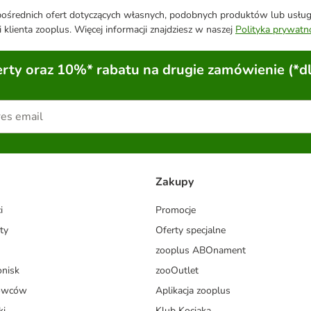
średnich ofert dotyczących własnych, podobnych produktów lub usług. 
 klienta zooplus. Więcej informacji znajdziesz w naszej
Polityka prywatn
ty oraz 10%* rabatu na drugie zamówienie (*d
Zakupy
i
Promocje
ty
Oferty specjalne
zooplus ABOnament
onisk
zooOutlet
dowców
Aplikacja zooplus
ki
Klub Kociaka