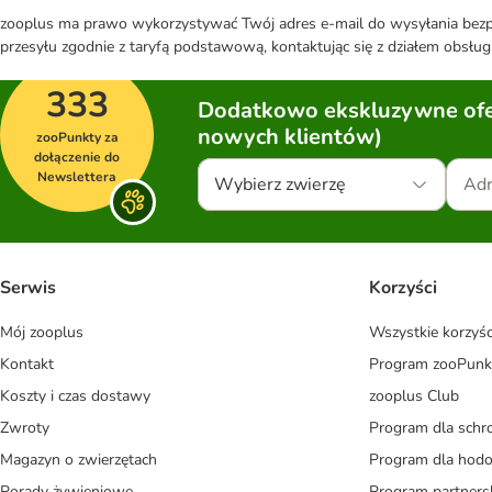
zooplus ma prawo wykorzystywać Twój adres e-mail do wysyłania bezpo
przesyłu zgodnie z taryfą podstawową, kontaktując się z działem obsługi
333
Dodatkowo ekskluzywne ofer
nowych klientów)
zooPunkty za
dołączenie do
Newslettera
Wybierz zwierzę
Serwis
Korzyści
Mój zooplus
Wszystkie korzyśc
Kontakt
Program zooPunk
Koszty i czas dostawy
zooplus Club
Zwroty
Program dla schr
Magazyn o zwierzętach
Program dla ho
Porady żywieniowe
Program partners