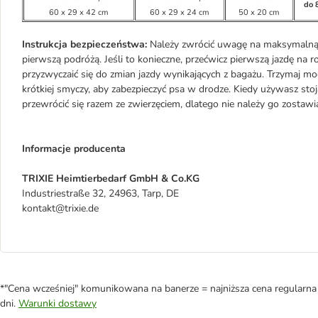
do 
60 x 29 x 42 cm
60 x 29 x 24 cm
50 x 20 cm
Instrukcja bezpieczeństwa:
Należy zwrócić uwagę na maksymalną ł
pierwszą podróżą. Jeśli to konieczne, przećwicz pierwszą jazdę na 
przyzwyczaić się do zmian jazdy wynikających z bagażu. Trzymaj moc
krótkiej smyczy, aby zabezpieczyć psa w drodze. Kiedy używasz sto
przewrócić się razem ze zwierzęciem, dlatego nie należy go zostawia
Informacje producenta
TRIXIE Heimtierbedarf GmbH & Co.KG
Industriestraße 32, 24963, Tarp, DE
kontakt@trixie.de
*"Cena wcześniej" komunikowana na banerze = najniższa cena regularna 
dni.
Warunki dostawy