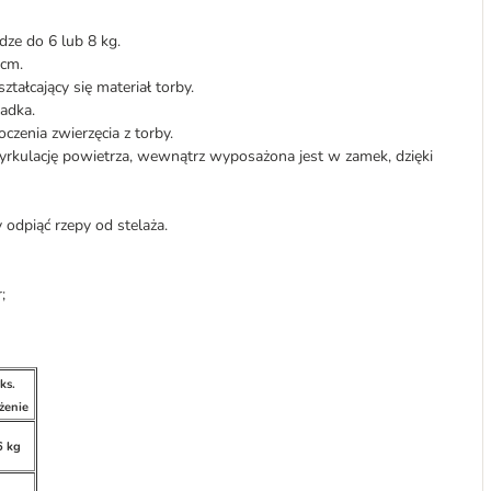
ze do 6 lub 8 kg.
 cm.
tałcający się materiał torby.
adka.
enia zwierzęcia z torby.
yrkulację powietrza, wewnątrz wyposażona jest w zamek, dzięki
odpiąć rzepy od stelaża.
;
ks.
żenie
6 kg