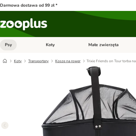
Darmowa dostawa od 99 zł *
Psy
Koty
Małe zwierzęta
Otwórz menu kategorii: Psy
Otwórz menu kategorii: Kot
Koty
Transportery
Kosze na rower
Trixie Friends on Tour torba n