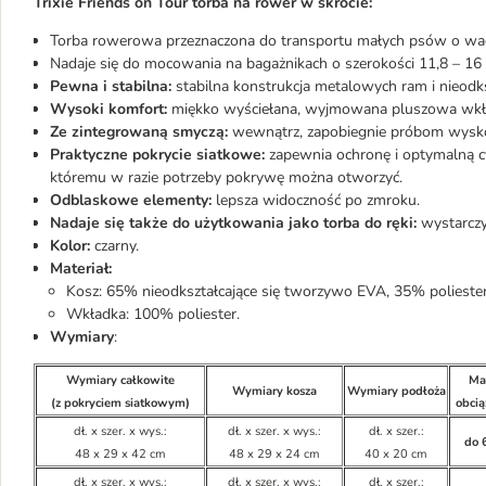
Trixie Friends on Tour torba na rower w skrócie:
Torba rowerowa przeznaczona do transportu małych psów o wad
Nadaje się do mocowania na bagażnikach o szerokości 11,8 – 16
Pewna i stabilna:
stabilna konstrukcja metalowych ram i nieodksz
Wysoki komfort:
miękko wyściełana, wyjmowana pluszowa wkł
Ze zintegrowaną smyczą:
wewnątrz, zapobiegnie próbom wyskocz
Praktyczne pokrycie siatkowe:
zapewnia ochronę i optymalną c
któremu w razie potrzeby pokrywę można otworzyć.
Odblaskowe elementy:
lepsza widoczność po zmroku.
Nadaje się także do użytkowania jako torba do ręki:
wystarczy 
Kolor:
czarny.
Materiał:
Kosz: 65% nieodkształcające się tworzywo EVA, 35% poliester
Wkładka: 100% poliester.
Wymiary
:
Wymiary całkowite
Ma
Wymiary kosza
Wymiary podłoża
(z pokryciem siatkowym)
obcią
dł. x szer. x wys.:
dł. x szer. x wys.:
dł. x szer.:
do 
48 x 29 x 42 cm
48 x 29 x 24 cm
40 x 20 cm
dł. x szer. x wys.:
dł. x szer. x wys.:
dł. x szer.: