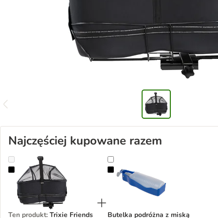
Najczęściej kupowane razem
Trixie Friends on Tour torba na rower
Butelka podróżna z miską
Ten produkt
:
Trixie Friends
Butelka podróżna z miską