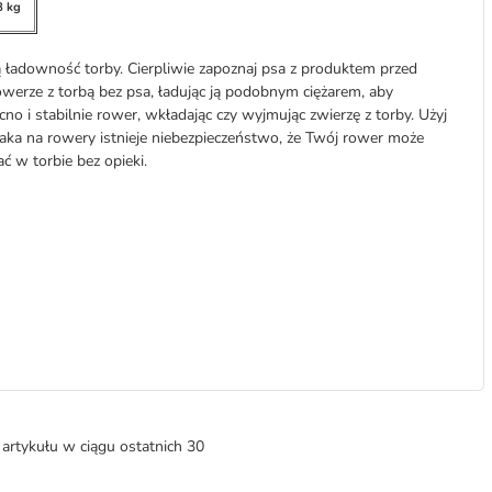
8 kg
adowność torby. Cierpliwie zapoznaj psa z produktem przed
rowerze z torbą bez psa, ładując ją podobnym ciężarem, aby
no i stabilnie rower, wkładając czy wyjmując zwierzę z torby. Użyj
jaka na rowery istnieje niebezpieczeństwo, że Twój rower może
ć w torbie bez opieki.
artykułu w ciągu ostatnich 30