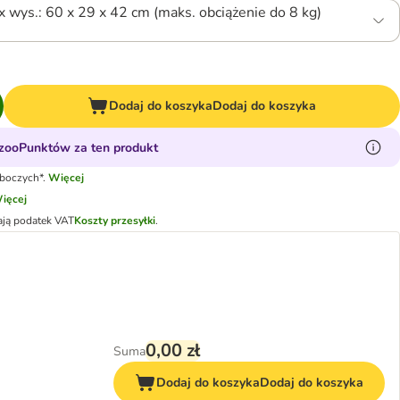
. x wys.: 60 x 29 x 42 cm (maks. obciążenie do 8 kg)
Dodaj do koszyka
Dodaj do koszyka
zooPunktów za ten produkt
oboczych*.
Więcej
ięcej
ają podatek VAT
Koszty przesyłki
.
0,00 zł
Suma
Dodaj do koszyka
Dodaj do koszyka