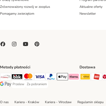
Zrównoważony rozwój w zooplus
Aktualne oferty
Pomagamy zwierzętom
Newsletter
Metody płatności
Dostawa
Paczkoma
OR
Przelewy24 Payment Method
Blik Payment Method
MasterCard Payment Method
Visa Payment Method
PayPal Payment Method
Apple Pay Payment Method
Klarna Payment Method
Przelew
Za pobraniem
Przelew Payment Method
Za pobraniem Payment Method
Google Pay Payment Method
O nas
Kariera - Kraków
Kariera - Wrocław
Regulamin sklepu