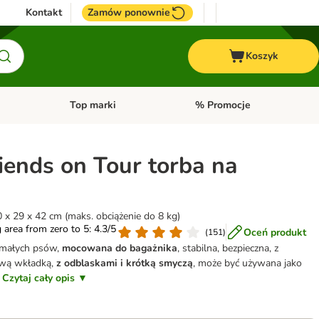
Kontakt
Zamów ponownie
Koszyk
Top marki
% Promocje
yka
u kategorii: Ptaki
Otwórz menu kategorii: Konie
Otwórz menu kategorii: Top m
riends on Tour torba na
60 x 29 x 42 cm (maks. obciążenie do 8 kg)
g area from zero to 5: 4.3/5
Oceń produkt
(
151
)
 małych psów,
mocowana do bagażnika
, stabilna, bezpieczna, z
wą wkładką,
z odblaskami i krótką smyczą
, może być używana jako
Czytaj cały opis ▼