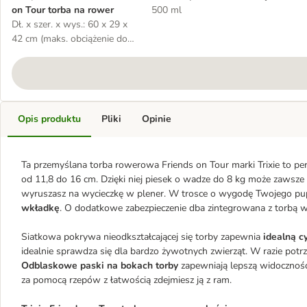
on Tour torba na rower
500 ml
Dł. x szer. x wys.: 60 x 29 x
42 cm (maks. obciążenie do
8 kg)
Opis produktu
Pliki
Opinie
Ta przemyślana torba rowerowa Friends on Tour marki Trixie to per
od 11,8 do 16 cm. Dzięki niej piesek o wadze do 8 kg może zawsze 
wyruszasz na wycieczkę w plener. W trosce o wygodę Twojego pu
wkładkę
. O dodatkowe zabezpieczenie dba zintegrowana z torbą w
Siatkowa pokrywa nieodkształcającej się torby zapewnia
idealną c
idealnie sprawdza się dla bardzo żywotnych zwierząt. W razie po
Odblaskowe paski na bokach torby
zapewniają lepszą widoczność 
za pomocą rzepów z łatwością zdejmiesz ją z ram.