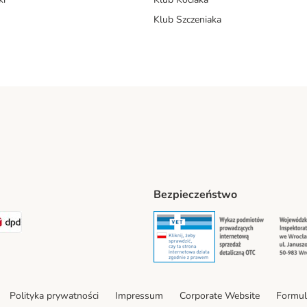
Klub Szczeniaka
Bezpieczeństwo
t® Shipping Method
LEN Paczka Shipping Method
DPD Shipping Method
Security
Securit
Polityka prywatności
Impressum
Corporate Website
Formul