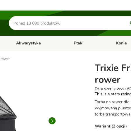
Szukaj
produktów
Akwarystyka
Ptaki
Konie
y
Otwórz menu kategorii: Małe zwierzęta
Otwórz menu kategorii: Akwaryst
Otwórz men
a rower
Trixie F
rower
Dł. x szer. x wys.: 
This is a stars ratin
Torba na rower dla
wyjmowaną pluszo
torba transportowa
Wariant (2 opcji)