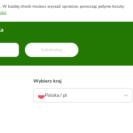
W każdej chwili możesz wyrazić sprzeciw, ponosząc jedynie koszty
ości
la
Subskrybuj
Wybierz kraj
Polska / pl