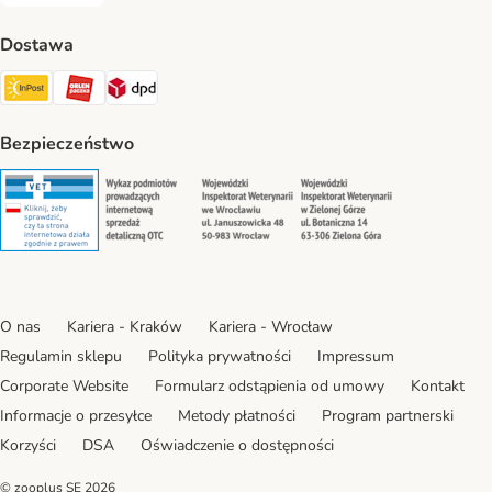
Dostawa
Paczkomat® Shipping Method
ORLEN Paczka Shipping Method
DPD Shipping Method
Bezpieczeństwo
Security
Security
Security
Security
O nas
Kariera - Kraków
Kariera - Wrocław
Regulamin sklepu
Polityka prywatności
Impressum
Corporate Website
Formularz odstąpienia od umowy
Kontakt
Informacje o przesyłce
Metody płatności
Program partnerski
Korzyści
DSA
Oświadczenie o dostępności
© zooplus SE
2026