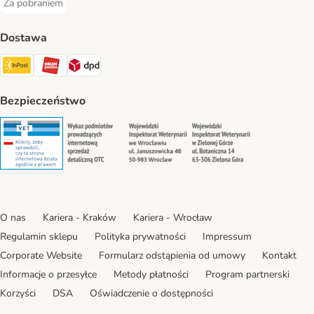
Za pobraniem
Za pobraniem Payment Method
Dostawa
Paczkomat® Shipping Method
ORLEN Paczka Shipping Method
DPD Shipping Method
Bezpieczeństwo
Security
Security
Security
Security
O nas
Kariera - Kraków
Kariera - Wrocław
Regulamin sklepu
Polityka prywatności
Impressum
Corporate Website
Formularz odstąpienia od umowy
Kontakt
Informacje o przesyłce
Metody płatności
Program partnerski
Korzyści
DSA
Oświadczenie o dostępności