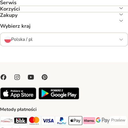
Serwis
Korzyści
Zakupy
Wybierz kraj
Polska / pl
Metody płatności
Przelew
Przelew 
Przelewy24 Payment Method
Blik Payment Method
MasterCard Payment Method
Visa Payment Method
PayPal Payment Method
Apple Pay Payment Method
Klarna Payment Method
Google Pay Paym