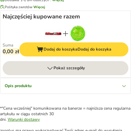
Polityka zwrotów
Więcej
Najczęściej kupowane razem
Suma
Dodaj do koszyka
Dodaj do koszyka
0,00 zł
Pokaż szczegóły
Opis produktu
*"Cena wcześniej" komunikowana na banerze = najniższa cena regularna
artykułu w ciągu ostatnich 30
dni.
Warunki dostawy
zooplus ma prawo wykorzystywać Twój adres e-mail do wysyłania