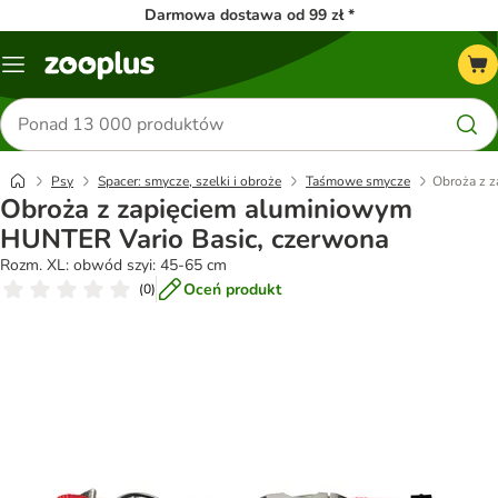
Darmowa dostawa od 99 zł *
Menu
Szukaj
produktów
Psy
Spacer: smycze, szelki i obroże
Taśmowe smycze
Obroża z 
Obroża z zapięciem aluminiowym
HUNTER Vario Basic, czerwona
Rozm. XL: obwód szyi: 45-65 cm
Oceń produkt
(
0
)