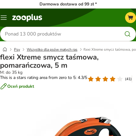
Darmowa dostawa od 99 zł *
Menu
Szukaj
produktów
Psy
Wszystko dla psów małych ras
flexi Xtreme smycz taśmowa, p
flexi Xtreme smycz taśmowa,
pomarańczowa, 5 m
M: do 35 kg
This is a stars rating area from zero to 5: 4.3/5
(
41
)
Oceń produkt