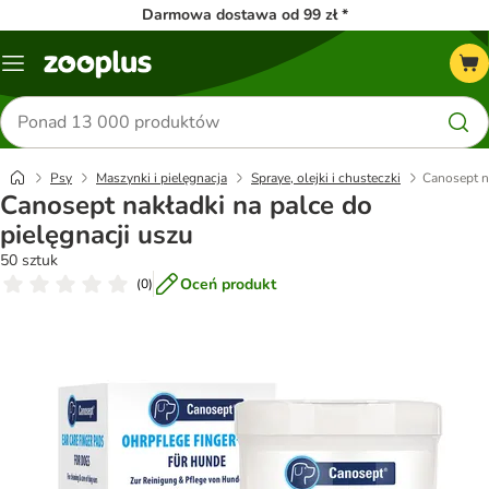
Darmowa dostawa od 99 zł *
Menu
Szukaj
produktów
Psy
Maszynki i pielęgnacja
Spraye, olejki i chusteczki
Canosept na
Canosept nakładki na palce do
pielęgnacji uszu
50 sztuk
Oceń produkt
(
0
)