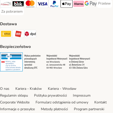
Przelew
Przelew 
Przelewy24 Payment Method
Blik Payment Method
MasterCard Payment Method
Visa Payment Method
PayPal Payment Method
Apple Pay Payment Method
Klarna Payment Method
Google Pay Paym
Za pobraniem
Za pobraniem Payment Method
Dostawa
Paczkomat® Shipping Method
ORLEN Paczka Shipping Method
DPD Shipping Method
Bezpieczeństwo
Security
Security
Security
Security
O nas
Kariera - Kraków
Kariera - Wrocław
Regulamin sklepu
Polityka prywatności
Impressum
Corporate Website
Formularz odstąpienia od umowy
Kontakt
Informacje o przesyłce
Metody płatności
Program partnerski