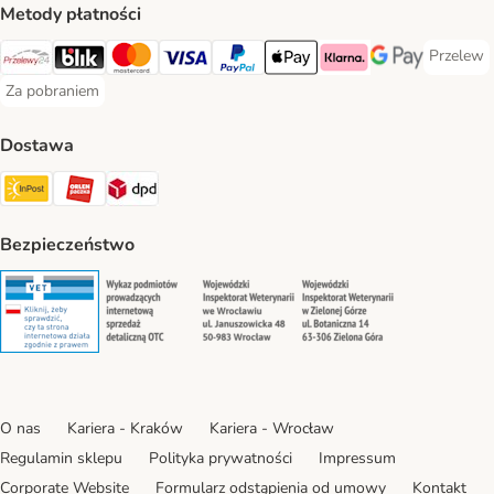
Metody płatności
Przelew
Przelew 
Przelewy24 Payment Method
Blik Payment Method
MasterCard Payment Method
Visa Payment Method
PayPal Payment Method
Apple Pay Payment Method
Klarna Payment Method
Google Pay Paym
Za pobraniem
Za pobraniem Payment Method
Dostawa
Paczkomat® Shipping Method
ORLEN Paczka Shipping Method
DPD Shipping Method
Bezpieczeństwo
Security
Security
Security
Security
O nas
Kariera - Kraków
Kariera - Wrocław
Regulamin sklepu
Polityka prywatności
Impressum
Corporate Website
Formularz odstąpienia od umowy
Kontakt