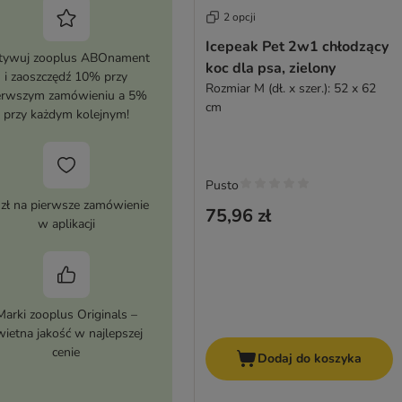
2 opcji
Icepeak Pet 2w1 chłodzący
tywuj zooplus ABOnament
koc dla psa, zielony
i zaoszczędź 10% przy
Rozmiar M (dł. x szer.): 52 x 62
erwszym zamówieniu a 5%
cm
przy każdym kolejnym!
Pusto
 zł na pierwsze zamówienie
75,96 zł
w aplikacji
Marki zooplus Originals –
wietna jakość w najlepszej
cenie
Dodaj do koszyka