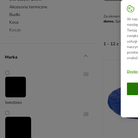
Akcesoria termiczne
Budki
Za oknem znowu upał
W nasz
domu.
 Sprawdź ofer
Koce
niezbę
Kosze
Twoją 
zwięks
Maty
usługi
1 - 12 z 12 wyni
Maty chłodzące
naszym
przetw
Materace
Marka
znaleź
product items ha
Memory Foam
Namioty, tipi
Dostos
(
1
)
Poduszki
Sofy
Beżowe
Brązowe
beeztees
Różowe
(
2
)
Szare
Zielone
Antypoślizgowe
Designerskie