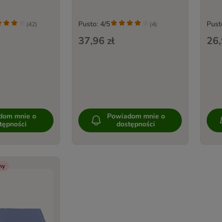
Pusto: 4/5
Pust
(
42
)
(
4
)
37,96 zł
26,
dom mnie o
Powiadom mnie o
tępności
dostępności
ny