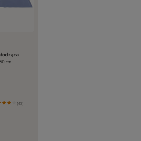
hłodząca
 50 cm
(
42
)