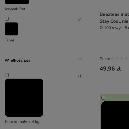
Higieniczne
Icepeak Pet
Beeztees mat
Na zewnątrz
(
9
)
Stay Cool, ni
Okrągłe
Ø 100 x wys. 5
Ortopedyczne
Plastikowe
Trixie
Pluszowe
Podwyższone
Wodoodporne
Pusto
Wielkość psa
Ze skóry syntetycznej
49,96 zł
Ze zdejmowaną poszewką
(
1
)
Z możliwością prania
Z naturalnych materiałów
Z syntetycznych materiałów
Z zagłówkiem
Beeztees
Designed By Lotte
Bardzo mały < 4 kg
Ferplast