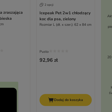
2 opcji
a zraszająca
Icepeak Pet 2w1 chłodzący
Ak
ebieska
koc dla psa, zielony
 cm
Rozmiar L (dł. x szer.): 62 x 84 cm
pi
Pusto
20
92,96 zł
ś
Dodaj do koszyka