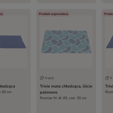
ny
Produkt wyprzedany
Produ
4 opcji
5 
hłodząca
Trixie mata chłodząca, liście
Trix
x 50 cm
palmowe
Rozm
Rozmiar M: dł. 65, szer. 50 cm