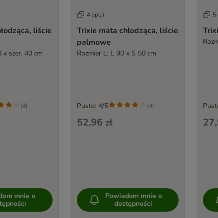
4 opcji
5 
łodząca, liście
Trixie mata chłodząca, liście
Trix
palmowe
Rozm
0 x szer. 40 cm
Rozmiar L: L 90 x S 50 cm
Pusto: 4/5
Pust
(
4
)
(
4
)
52,96 zł
27,
dom mnie o
Powiadom mnie o
tępności
dostępności