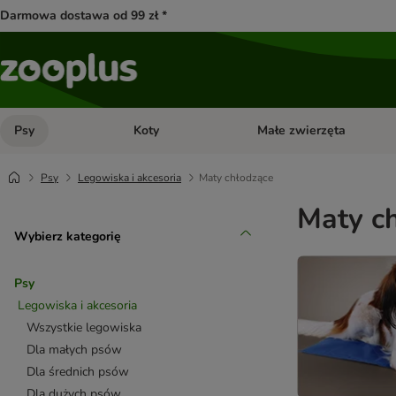
Darmowa dostawa od 99 zł *
Psy
Koty
Małe zwierzęta
Otwórz menu kategorii: Psy
Otwórz menu kategorii: Kot
Psy
Legowiska i akcesoria
Maty chłodzące
Maty ch
Wybierz kategorię
Psy
Legowiska i akcesoria
Wszystkie legowiska
Dla małych psów
Dla średnich psów
Dla dużych psów