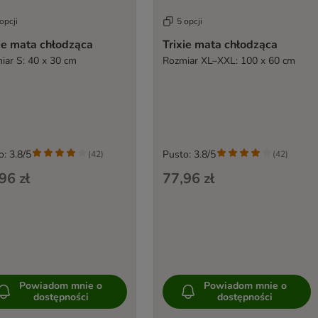
opcji
5 opcji
ie mata chłodząca
Trixie mata chłodząca
iar S: 40 x 30 cm
Rozmiar XL–XXL: 100 x 60 cm
o: 3.8/5
Pusto: 3.8/5
(
42
)
(
42
)
96 zł
77,96 zł
Powiadom mnie o
Powiadom mnie o
dostępności
dostępności