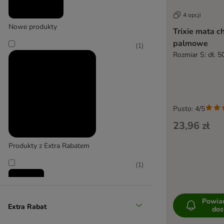
Duży 26-45 kg
4 opcji
Nowe produkty
Trixie mata ch
(
1
)
palmowe
(
1
)
Rozmiar S: dł. 5
Pusto: 4/5
Bardzo duży > 45 kg
23,96 zł
Produkty z Extra Rabatem
(
1
)
Powia
Extra Rabat
dos
Promocje