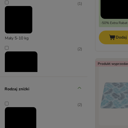
Hunter
(
1
)
Trixie
Vetbed
-50% Extra Rabat
Dodaj
Mały 5-10 kg
(
2
)
Produkt wyprzeda
Średni 11-25 kg
Rodzaj zniżki
(
3
)
(
2
)