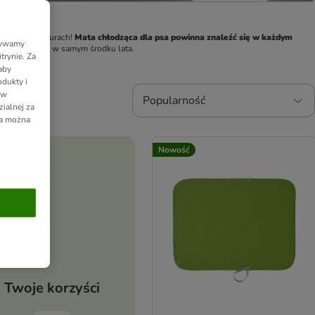
ich temperaturach! 
Mata chłodząca dla psa powinna znaleźć się w każdym 
Używamy
rawi mu humor w samym środku lata.
trynie. Za
aby
dukty i
 w
Popularność
ialnej za
ia można
Nowość
Twoje korzyści