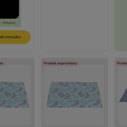
 - Aktywuj
 do koszyka
ny
Produkt wyprzedany
Produ