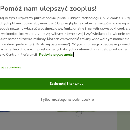
Pomóż nam ulepszyć zooplus!
? Zadbaj o to, aby Twój pupil zawsze mógł czuć się komfortowo, nawet przy wysok
ej witrynie używamy plików cookie, pikseli i innych technologii („pliki cookie”). 
tę zooplus i wybierz dla swojego pupila coś naprawdę wyjątkowego – coś, co pop
dnych plików cookie, aby umożliwić Ci przeglądanie i robienie zakupów w naszej wi
zgodą możemy włączyć wydajnościowe, funkcjonalne i marketingowe pliki cookie, 
zyć komfort korzystania z naszej witryny internetowej i wyświetlać odpowiednie pro
 oraz personalizować reklamy. Możesz wprowadzić zmiany w dowolnym momencie
ków
 centrum preferencji („Dostosuj ustawienia”). Więcej informacji o osobie odpowiedz
arzanie Twoich danych, przetwarzanych danych osobowych oraz celu przetwarzan
ć w Centrum Preferencji
Polityka prywatności
ve been changed
Nowość
uj ustawienia
Zaakceptuj i kontynuuj
Tylko niezbędne pliki cookie