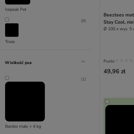
Higieniczne
Icepeak Pet
Beeztees mat
Na zewnątrz
(
9
)
Stay Cool, ni
Okrągłe
Ø 100 x wys. 5
Ortopedyczne
Plastikowe
Trixie
Pluszowe
Podwyższone
Wodoodporne
Pusto
Wielkość psa
Ze skóry syntetycznej
49,96 zł
Ze zdejmowaną poszewką
(
1
)
Z możliwością prania
Z naturalnych materiałów
Z syntetycznych materiałów
Z zagłówkiem
Beeztees
Designed By Lotte
Bardzo mały < 4 kg
Ferplast