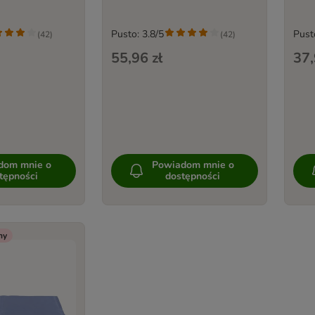
Pusto: 3.8/5
Pust
(
42
)
(
42
)
55,96 zł
37,
dom mnie o
Powiadom mnie o
tępności
dostępności
ny