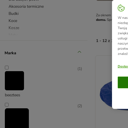
Akcesoria termiczne
Budki
Za oknem znowu upał
W nasz
domu.
 Sprawdź ofer
Koce
niezbę
Kosze
Twoją 
zwięks
Maty
usługi
1 - 12 z 12 wyni
Maty chłodzące
naszym
przetw
Materace
Marka
znaleź
product items ha
Memory Foam
Namioty, tipi
Dostos
(
1
)
Poduszki
Sofy
Beżowe
Brązowe
beeztees
Różowe
(
2
)
Szare
Zielone
Antypoślizgowe
Designerskie