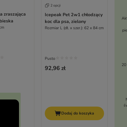
2 opcji
a zraszająca
Icepeak Pet 2w1 chłodzący
Ak
ebieska
koc dla psa, zielony
 cm
Rozmiar L (dł. x szer.): 62 x 84 cm
pi
Pusto
20
92,96 zł
ś
Dodaj do koszyka