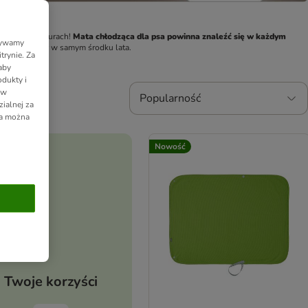
ich temperaturach! 
Mata chłodząca dla psa powinna znaleźć się w każdym 
Używamy
rawi mu humor w samym środku lata.
trynie. Za
aby
dukty i
 w
Popularność
ialnej za
ia można
Nowość
Twoje korzyści