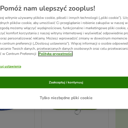
Pomóż nam ulepszyć zooplus!
? Zadbaj o to, aby Twój pupil zawsze mógł czuć się komfortowo, nawet przy wysok
ej witrynie używamy plików cookie, pikseli i innych technologii („pliki cookie”). 
tę zooplus i wybierz dla swojego pupila coś naprawdę wyjątkowego – coś, co pop
dnych plików cookie, aby umożliwić Ci przeglądanie i robienie zakupów w naszej wi
zgodą możemy włączyć wydajnościowe, funkcjonalne i marketingowe pliki cookie, 
zyć komfort korzystania z naszej witryny internetowej i wyświetlać odpowiednie pro
 oraz personalizować reklamy. Możesz wprowadzić zmiany w dowolnym momencie
ków
 centrum preferencji („Dostosuj ustawienia”). Więcej informacji o osobie odpowiedz
arzanie Twoich danych, przetwarzanych danych osobowych oraz celu przetwarzan
ć w Centrum Preferencji
Polityka prywatności
ve been changed
Nowość
uj ustawienia
Zaakceptuj i kontynuuj
Tylko niezbędne pliki cookie