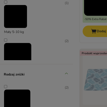
Hunter
(
1
)
Trixie
Vetbed
-50% Extra Rabat
Dodaj
Mały 5-10 kg
(
2
)
Produkt wyprzeda
Średni 11-25 kg
Rodzaj zniżki
(
3
)
(
2
)