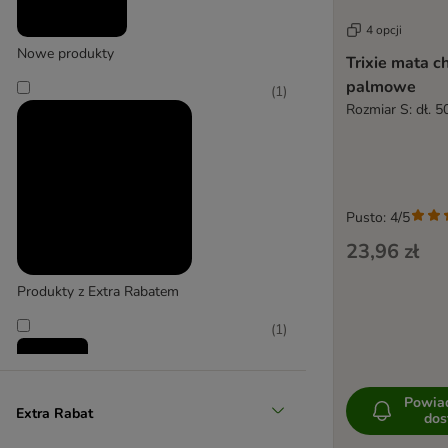
Duży 26-45 kg
4 opcji
Nowe produkty
Trixie mata ch
(
1
)
palmowe
(
1
)
Rozmiar S: dł. 5
Pusto: 4/5
Bardzo duży > 45 kg
23,96 zł
Produkty z Extra Rabatem
(
1
)
Powia
Extra Rabat
dos
Promocje