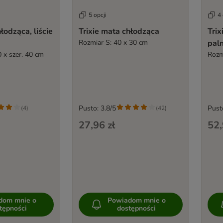
5 opcji
4 
łodząca, liście
Trixie mata chłodząca
Trix
Rozmiar S: 40 x 30 cm
pal
0 x szer. 40 cm
Rozm
Pusto: 3.8/5
Pust
(
4
)
(
42
)
27,96 zł
52,
dom mnie o
Powiadom mnie o
tępności
dostępności