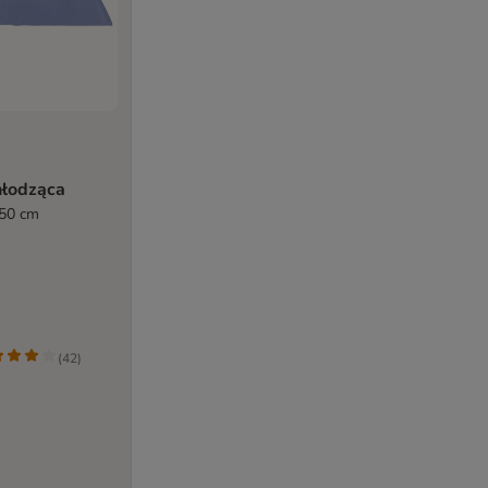
hłodząca
 50 cm
(
42
)