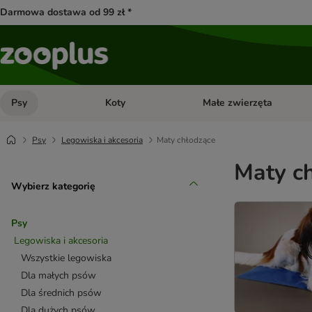
Darmowa dostawa od 99 zł *
Psy
Koty
Małe zwierzęta
Otwórz menu kategorii: Psy
Otwórz menu kategorii: Kot
Psy
Legowiska i akcesoria
Maty chłodzące
Maty ch
Wybierz kategorię
Psy
Legowiska i akcesoria
Wszystkie legowiska
Dla małych psów
Dla średnich psów
Dla dużych psów