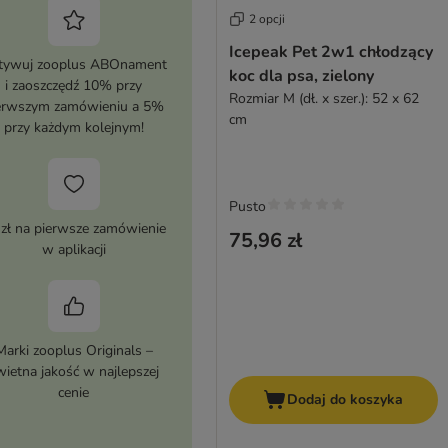
2 opcji
Icepeak Pet 2w1 chłodzący
tywuj zooplus ABOnament
koc dla psa, zielony
i zaoszczędź 10% przy
Rozmiar M (dł. x szer.): 52 x 62
erwszym zamówieniu a 5%
cm
przy każdym kolejnym!
Pusto
 zł na pierwsze zamówienie
75,96 zł
w aplikacji
Marki zooplus Originals –
wietna jakość w najlepszej
cenie
Dodaj do koszyka