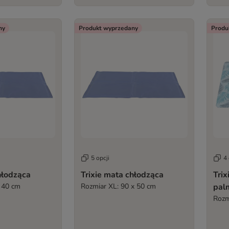
ny
Produkt wyprzedany
Produ
5 opcji
4 
hłodząca
Trixie mata chłodząca
Trix
 40 cm
Rozmiar XL: 90 x 50 cm
pal
Rozmi