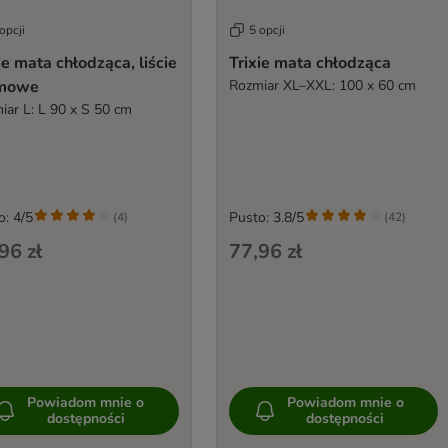
opcji
5 opcji
ie mata chłodząca, liście
Trixie mata chłodząca
mowe
Rozmiar XL–XXL: 100 x 60 cm
iar L: L 90 x S 50 cm
o: 4/5
Pusto: 3.8/5
(
4
)
(
42
)
96 zł
77,96 zł
Powiadom mnie o
Powiadom mnie o
dostępności
dostępności